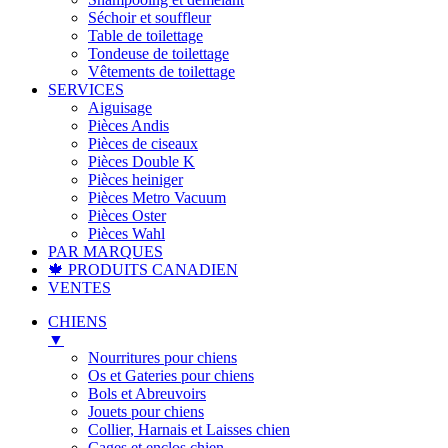
Séchoir et souffleur
Table de toilettage
Tondeuse de toilettage
Vêtements de toilettage
SERVICES
Aiguisage
Pièces Andis
Pièces de ciseaux
Pièces Double K
Pièces heiniger
Pièces Metro Vacuum
Pièces Oster
Pièces Wahl
PAR MARQUES
🍁 PRODUITS CANADIEN
VENTES
CHIENS
▼
Nourritures pour chiens
Os et Gateries pour chiens
Bols et Abreuvoirs
Jouets pour chiens
Collier, Harnais et Laisses chien
Cages et enclos chien