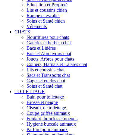
Éducation et Propreté
Lits et coussins chien
Rampe et escalier
Soins et Santé chien
Vêtements
CHATS
Nourritures pour chats
Gateries et herbe a chat
Bacs et Litières
Bols et Abreuvoirs chat
Jouets, Arbres pour chats
Colliers, Harnais et Laisses chat
Lits et coussins chat
Sacs et Transports chat
Cages et enclos chat
Soins et Santé chat
TOILETTAGE
Bain pour toilettage
Brosse et peigne
Ciseaux de toilettage
Coupe griffes animaux
Foulard, boucles et noeuds
Hygiene buccale animaux
Parfum pour animaux
Shampooing et démêlant