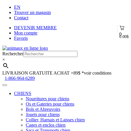
EN
Trouver un magasin
Contact
DEVENIR MEMBRE
Mon compte
0
0.00
$
Favoris
Aller
Aller
à
au
Rechercher
la
contenu
×
navigation
LIVRAISON GRATUITE ACHAT +89$
*voir conditions
1-866-964-6289
CHIENS
Nourritures pour chiens
Os et Gateries pour chiens
Bols et Abreuvoirs
Jouets pour chiens
Collier, Harnais et Laisses chien
Cages et enclos chien
Sacs et Transports chien