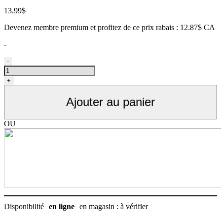
13.99
$
Devenez membre premium et profitez de ce prix rabais : 12.87$ CA
-
quantité
-
de
Courroie
+
en
métal
Ajouter au panier
recouvert
de
plastique
OU
24"
pour
poteau
de
toilettage
Disponibilité
en ligne
en magasin : à vérifier