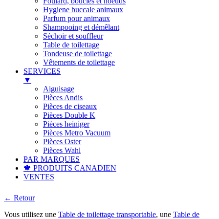
Foulard, boucles et noeuds
Hygiene buccale animaux
Parfum pour animaux
Shampooing et démêlant
Séchoir et souffleur
Table de toilettage
Tondeuse de toilettage
Vêtements de toilettage
SERVICES
▼
Aiguisage
Pièces Andis
Pièces de ciseaux
Pièces Double K
Pièces heiniger
Pièces Metro Vacuum
Pièces Oster
Pièces Wahl
PAR MARQUES
🍁 PRODUITS CANADIEN
VENTES
← Retour
Vous utilisez une
Table de toilettage transportable
, une
Table de