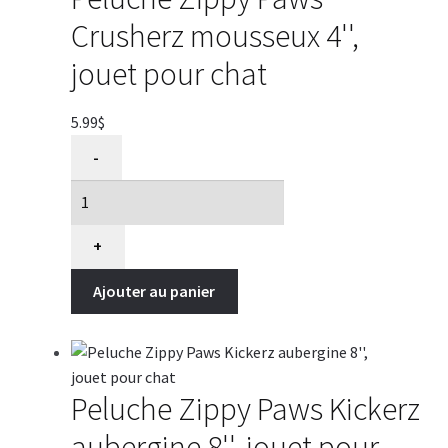
Crusherz mousseux 4'',
jouet pour chat
5.99
$
quantité
-
de
Peluche
Zippy
Paws
+
Crusherz
Ajouter au panier
mousseux
4'',
jouet
pour
chat
Peluche Zippy Paws Kickerz
aubergine 8'', jouet pour