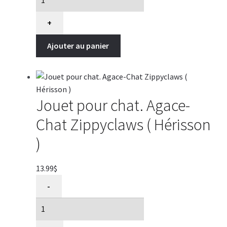
pour
chat.
+
Zippyclaws
Ajouter au panier
(
Pizza
et
Cola
)
Jouet pour chat. Agace-
Chat Zippyclaws ( Hérisson
)
13.99
$
quantité
-
de
Jouet
pour