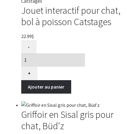
Jouet interactif pour chat,
bol à poisson Catstages
22.99
$
quantité
-
de
Jouet
interactif
pour
+
chat,
Ajouter au panier
bol
à
poisson
Catstages
Griffoir en Sisal gris pour
chat, Büd'z