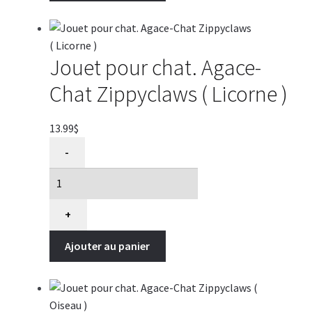
Coccinelle
et
Abeille
)
Jouet pour chat. Agace-
Chat Zippyclaws ( Licorne )
13.99
$
quantité
-
de
Jouet
pour
chat.
+
Agace-
Ajouter au panier
Chat
Zippyclaws
(
Licorne