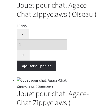
)
Jouet pour chat. Agace-
Chat Zippyclaws ( Oiseau )
13.99
$
quantité
-
de
Jouet
pour
chat.
+
Agace-
Ajouter au panier
Chat
Zippyclaws
(
Oiseau
)
Jouet pour chat. Agace-
Chat Zippyclaws (