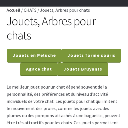
CHIENS
Accueil
/
CHATS
/
Jouets, Arbres pour chats
Jouets, Arbres pour
CHATS
chats
TOILETTAGE
SERVICES
Jouets en Peluche
Jouets forme souris
PAR MARQUES
Agace chat
Jouets Bruyants
🍁 PRODUITS CANADIEN
Le meilleur jouet pour un chat dépend souvent de la
personnalité, des préférences et du niveau d'activité
VENTES
individuels de votre chat. Les jouets pour chat qui imitent
le mouvement des proies, comme les jouets avec des
plumes ou des pompons attachés à une baguette, peuvent
être très attractifs pour les chats. Ces jouets permettent