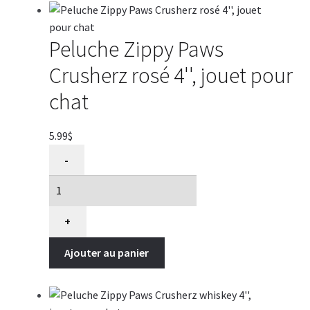
Peluche Zippy Paws
Crusherz rosé 4'', jouet pour
chat
5.99
$
quantité
-
de
Peluche
Zippy
Paws
+
Crusherz
Ajouter au panier
rosé
4'',
jouet
pour