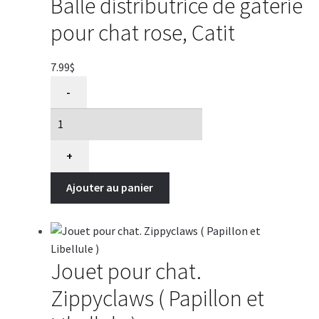
Balle distributrice de gâterie
pour chat rose, Catit
7.99
$
quantité
-
de
Balle
distributrice
de
+
gâterie
Ajouter au panier
pour
chat
rose,
Catit
Jouet pour chat.
Zippyclaws ( Papillon et