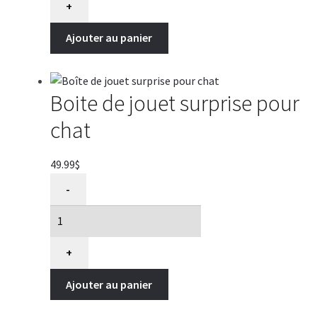
jouet
+
de
Ajouter au panier
boxe
pour
fenêtre
pour
Boite de jouet surprise pour
chat
chat
49.99
$
quantité
-
de
Boîte
de
jouet
+
surprise
Ajouter au panier
pour
chat