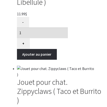
Libellule )
11.99
$
quantité
-
de
Jouet
pour
chat.
+
Zippyclaws
Ajouter au panier
(
Papillon
et
Libellule
)
Jouet pour chat.
Zippyclaws ( Taco et Burrito
)