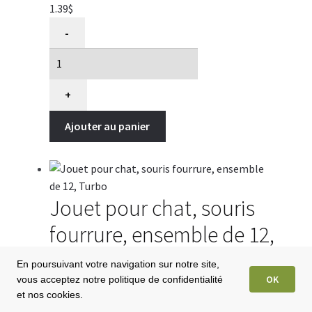
1.39
$
quantité
-
de
jouet
pour
chat,
+
souris
Ajouter au panier
fourrure,
Turbo
1
unit
Jouet pour chat, souris
fourrure, ensemble de 12,
Turbo
En poursuivant votre navigation sur notre site,
OK
vous acceptez notre politique de confidentialité
14.99
$
et nos cookies.
quantité