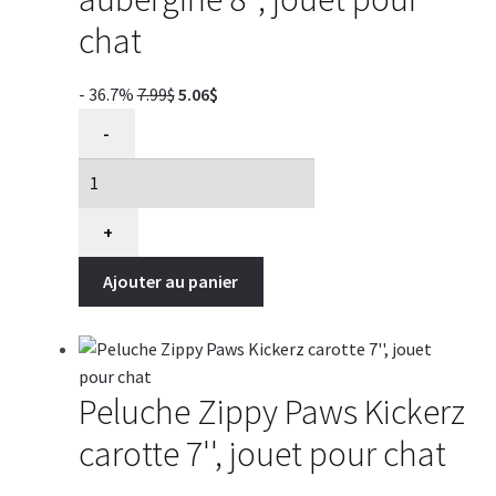
chat
Le
Le
- 36.7%
7.99
$
5.06
$
quantité
prix
prix
-
de
initial
actuel
Peluche
était :
est :
Zippy
7.99$.
5.06$.
Paws
+
Kickerz
Ajouter au panier
aubergine
8'',
jouet
pour
chat
Peluche Zippy Paws Kickerz
carotte 7'', jouet pour chat