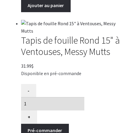
Ajouter au panier
Tapis de fouille Rond 15" à
Ventouses, Messy Mutts
31.99
$
Disponible en pré-commande
quantité
-
de
Tapis
de
fouille
+
Rond
Pré-commander
15"