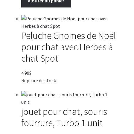
Ajouter au panier
avec
jouets
et
plumes
pour
Peluche Gnomes de Noël
chat
pour chat avec Herbes à
,
Spot
chat Spot
4.99
$
Rupture de stock
jouet pour chat, souris
fourrure, Turbo 1 unit