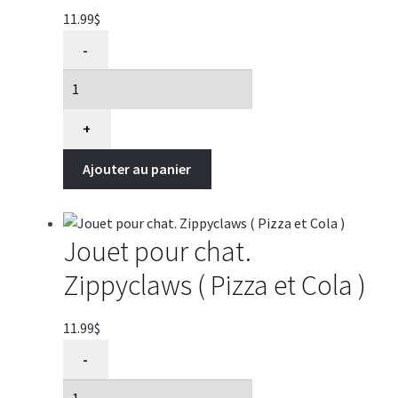
11.99
$
quantité
-
de
Jouet
pour
chat.
+
Zippyclaws
Ajouter au panier
(
Taco
et
Burrito
Jouet pour chat.
)
Zippyclaws ( Pizza et Cola )
11.99
$
quantité
-
de
Jouet