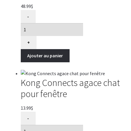
48.99
$
quantité
-
de
Griffoir
en
Sisal
+
gris
Ajouter au panier
pour
chat,
Büd'z
Kong Connects agace chat
pour fenêtre
13.99
$
quantité
-
de
Kong