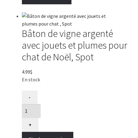
à
Ventouses,
Messy
Mutts
Bâton de vigne argenté
avec jouets et plumes pour
chat de Noël, Spot
4.99
$
En stock
quantité
-
de
Bâton
de
vigne
+
argenté