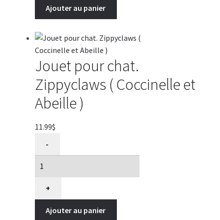
Ajouter au panier
Chat
Forest
Skinneeez.
Spot
Jouet pour chat.
Zippyclaws ( Coccinelle et
Abeille )
11.99
$
quantité
-
de
Jouet
pour
chat.
+
Zippyclaws
Ajouter au panier
(