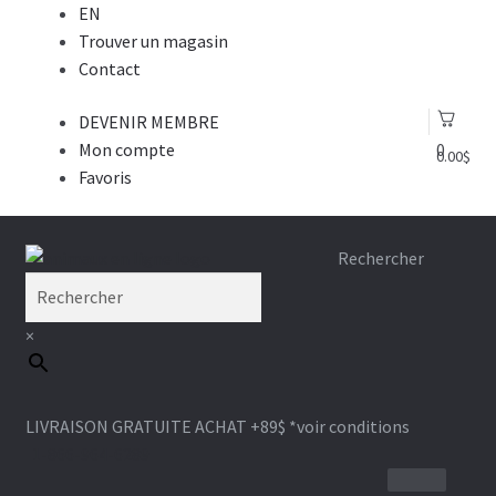
EN
Trouver un magasin
Contact
DEVENIR MEMBRE
Mon compte
0
0.00
$
Favoris
Aller
Aller
Rechercher
à
au
la
contenu
×
navigation
LIVRAISON GRATUITE ACHAT +89$
*voir conditions
1-866-964-6289