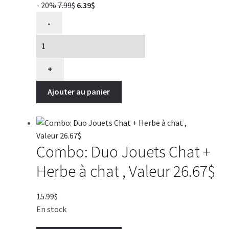
Le
Le
- 20%
7.99
$
6.39
$
quantité
prix
prix
-
de
initial
actuel
Peluche
était :
est :
Zippy
7.99$.
6.39$.
Paws
+
Kickerz
Ajouter au panier
carotte
7'',
jouet
pour
chat
Combo: Duo Jouets Chat +
Herbe à chat , Valeur 26.67$
15.99
$
En stock