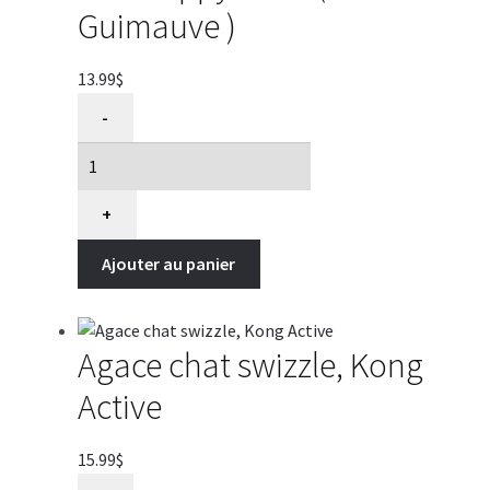
Guimauve )
13.99
$
quantité
-
de
Jouet
pour
chat.
+
Agace-
Ajouter au panier
Chat
Zippyclaws
(
Guimauve
Agace chat swizzle, Kong
)
Active
15.99
$
quantité