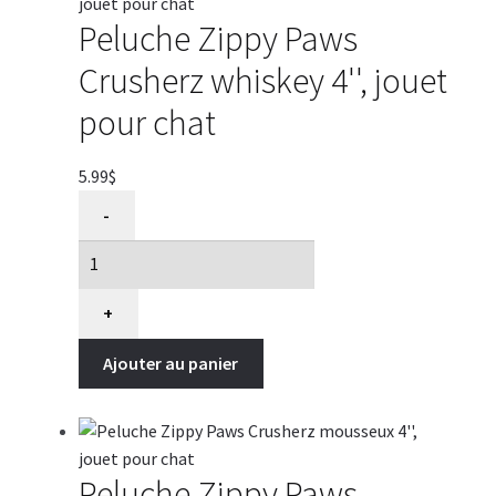
chat
Peluche Zippy Paws
Crusherz whiskey 4'', jouet
pour chat
5.99
$
quantité
-
de
Peluche
Zippy
Paws
+
Crusherz
Ajouter au panier
whiskey
4'',
jouet
pour
chat
Peluche Zippy Paws