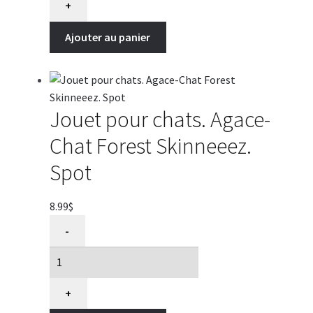
chat.
+
Agace-
Ajouter au panier
Chat
Zippyclaws
(
Hérisson
)
Jouet pour chats. Agace-
Chat Forest Skinneeez.
Spot
8.99
$
quantité
-
de
Jouet
pour
chats.
+
Agace-