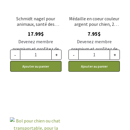
Schmidt nagel pour
Médaille en coeur couleur
animaux, santé des
argent pour chien, 2
oreilles chiens et chats,
grandeurs
17.99
$
7.95
$
30ml
Devenez membre
Devenez membre
premium et profitez de
premium et profitez de
-
+
-
+
ce prix rabais : 14.84$ CA
ce prix rabais : 6.56$ CA
Ajouter au panier
Ajouter au panier