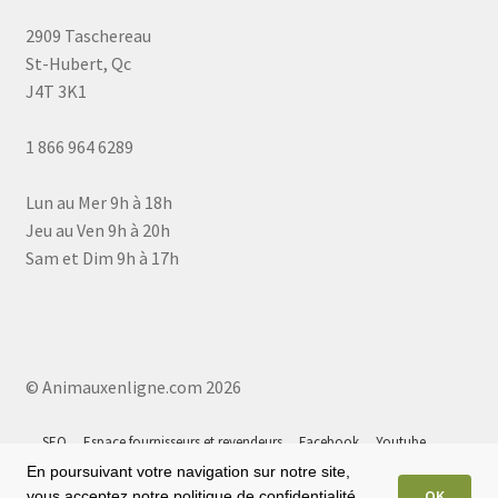
2909 Taschereau
St-Hubert, Qc
J4T 3K1
1 866 964 6289
Lun au Mer 9h à 18h
Jeu au Ven 9h à 20h
Sam et Dim 9h à 17h
© Animauxenligne.com 2026
SEO
Espace fournisseurs et revendeurs
Facebook
Youtube
Instagram
Tiktok
Google 5⭐
Plan du site
En poursuivant votre navigation sur notre site,
OK
vous acceptez notre politique de confidentialité