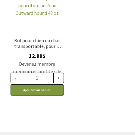
Bol pour chien ou chat
transportable, pour la
nourriture ou l'eau
12.99
$
Outward hound 48 oz
Devenez membre
premium et profitez de
-
+
ce prix rabais : 10.72$ CA
Ajouter au panier