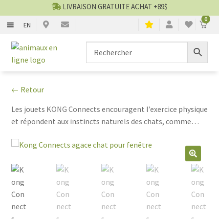
LIVRAISON GRATUITE ACHAT +89$
0
EN
CHIENS
Aller
Aller
▼
à
au
la
contenu
CHATS
▼
navigation
← Retour
TOILETTAGE
▼
Les jouets KONG Connects encouragent l’exercice physique
et répondent aux instincts naturels des chats, comme
SERVICES
▼
chasser, traquer et attraper.
PAR MARQUES
🔍
🍁 PRODUITS CANADIEN
VENTES