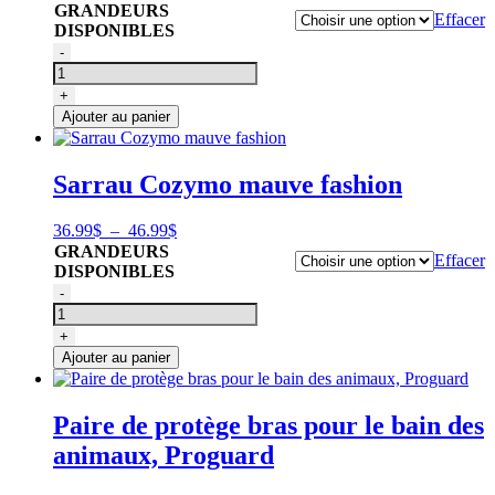
de
GRANDEURS
Effacer
prix :
DISPONIBLES
31.99$
quantité
-
à
de
43.99$
Sarrau
+
de
Ajouter au panier
toilettage
patte
blanche,
Sarrau Cozymo mauve fashion
Gain
Grooming
Plage
36.99
$
–
46.99
$
de
GRANDEURS
Effacer
prix :
DISPONIBLES
36.99$
quantité
-
à
de
46.99$
Sarrau
+
Cozymo
Ajouter au panier
mauve
fashion
Paire de protège bras pour le bain des
animaux, Proguard