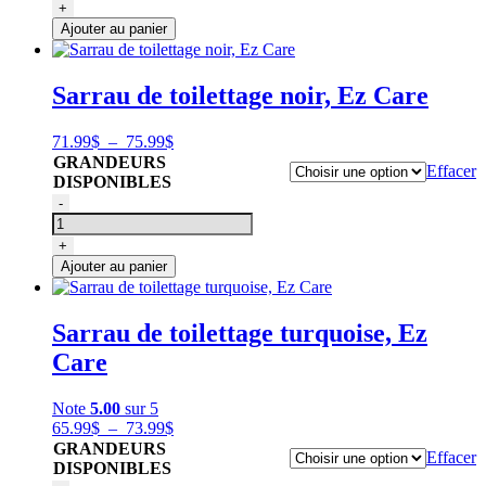
T-
+
shirt
Ajouter au panier
de
toilettage,
style
Sarrau de toilettage noir, Ez Care
sarrau
Gris
Plage
71.99
$
–
75.99
$
de
GRANDEURS
Effacer
prix :
DISPONIBLES
71.99$
quantité
-
à
de
75.99$
Sarrau
+
de
Ajouter au panier
toilettage
noir,
Ez
Sarrau de toilettage turquoise, Ez
Care
Care
Note
5.00
sur 5
Plage
65.99
$
–
73.99
$
de
GRANDEURS
Effacer
prix :
DISPONIBLES
65.99$