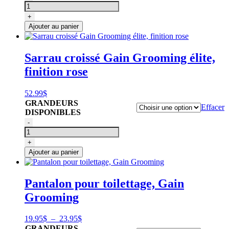
de
Sac
+
transport
Ajouter au panier
outils
de
toilettage,
Sarrau croissé Gain Grooming élite,
Gain
finition rose
Grooming
52.99
$
GRANDEURS
Effacer
DISPONIBLES
quantité
-
de
Sarrau
+
croissé
Ajouter au panier
Gain
Grooming
élite,
Pantalon pour toilettage, Gain
finition
Grooming
rose
Plage
19.95
$
–
23.95
$
de
GRANDEURS