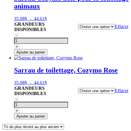
animaux
toilettage
(paire),
Proguard
Plage
35.08
$
–
44.61
$
de
GRANDEURS
Effacer
prix :
DISPONIBLES
35.08$
quantité
-
à
de
44.61$
Sarrau
+
Cozymo
Ajouter au panier
noir
pour
le
Sarrau de toilettage, Cozymo Rose
toilettage
animaux
Plage
35.08
$
–
44.61
$
de
GRANDEURS
Effacer
prix :
DISPONIBLES
35.08$
quantité
-
à
de
44.61$
Sarrau
+
de
Ajouter au panier
toilettage,
Cozymo
Rose