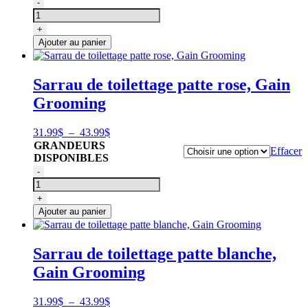
quantité
-
à
de
73.99$
Sarrau
+
de
Ajouter au panier
toilettage
turquoise,
Ez
Sarrau de toilettage patte rose, Gain
Care
Grooming
Plage
31.99
$
–
43.99
$
de
GRANDEURS
Effacer
prix :
DISPONIBLES
31.99$
quantité
-
à
de
43.99$
Sarrau
+
de
Ajouter au panier
toilettage
patte
rose,
Sarrau de toilettage patte blanche,
Gain
Gain Grooming
Grooming
Plage
31.99
$
–
43.99
$