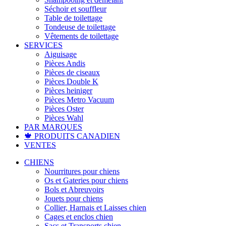
Séchoir et souffleur
Table de toilettage
Tondeuse de toilettage
Vêtements de toilettage
SERVICES
Aiguisage
Pièces Andis
Pièces de ciseaux
Pièces Double K
Pièces heiniger
Pièces Metro Vacuum
Pièces Oster
Pièces Wahl
PAR MARQUES
🍁 PRODUITS CANADIEN
VENTES
CHIENS
Nourritures pour chiens
Os et Gateries pour chiens
Bols et Abreuvoirs
Jouets pour chiens
Collier, Harnais et Laisses chien
Cages et enclos chien
Sacs et Transports chien