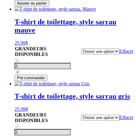
shirt
Ajouter au panier
de
toilettage,
style
T-shirt de toilettage, style sarrau
sarrau.
mauve
Bleu
25.99
$
GRANDEURS
Effacer
DISPONIBLES
quantité
-
de
T-
+
shirt
Pré-commander
de
toilettage,
style
T-shirt de toilettage, style sarrau gris
sarrau.
Mauve
25.99
$
GRANDEURS
Effacer
DISPONIBLES
quantité
-
de