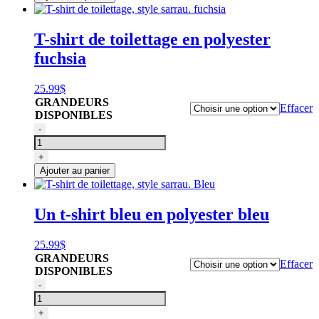
bain
pour
toilettage,
T-shirt de toilettage en polyester
Gain
fuchsia
Grooming
25.99
$
GRANDEURS
Effacer
DISPONIBLES
quantité
-
de
T-
+
shirt
Ajouter au panier
de
toilettage,
style
Un t-shirt bleu en polyester bleu
sarrau.
fuchsia
25.99
$
GRANDEURS
Effacer
DISPONIBLES
quantité
-
de
T-
+