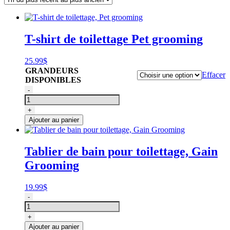
T-shirt de toilettage Pet grooming
25.99
$
GRANDEURS
Effacer
DISPONIBLES
quantité
-
de
T-
+
shirt
Ajouter au panier
de
toilettage,
Pet
Tablier de bain pour toilettage, Gain
grooming
Grooming
19.99
$
quantité
-
de
Tablier
+
de
Ajouter au panier