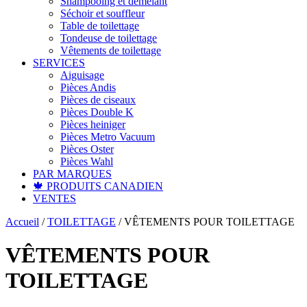
Shampooing et démêlant
Séchoir et souffleur
Table de toilettage
Tondeuse de toilettage
Vêtements de toilettage
SERVICES
Aiguisage
Pièces Andis
Pièces de ciseaux
Pièces Double K
Pièces heiniger
Pièces Metro Vacuum
Pièces Oster
Pièces Wahl
PAR MARQUES
🍁 PRODUITS CANADIEN
VENTES
Accueil
/
TOILETTAGE
/
VÊTEMENTS POUR TOILETTAGE
VÊTEMENTS POUR
TOILETTAGE