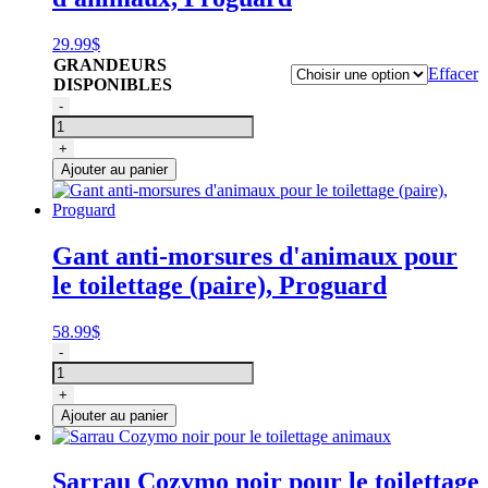
29.99
$
GRANDEURS
Effacer
DISPONIBLES
quantité
-
de
Tablier
+
de
Ajouter au panier
bain
pour
toilettage
d'animaux,
Gant anti-morsures d'animaux pour
Proguard
le toilettage (paire), Proguard
58.99
$
quantité
-
de
Gant
+
anti-
Ajouter au panier
morsures
d'animaux
pour
Sarrau Cozymo noir pour le toilettage
le