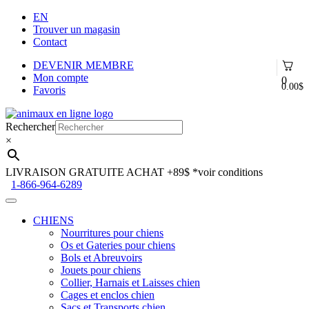
EN
Trouver un magasin
Contact
DEVENIR MEMBRE
Mon compte
0
0.00
$
Favoris
Aller
Aller
à
au
Rechercher
la
contenu
×
navigation
LIVRAISON GRATUITE ACHAT +89$
*voir conditions
1-866-964-6289
CHIENS
Nourritures pour chiens
Os et Gateries pour chiens
Bols et Abreuvoirs
Jouets pour chiens
Collier, Harnais et Laisses chien
Cages et enclos chien
Sacs et Transports chien