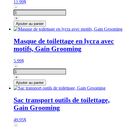
11.99
$
quantité
-
de
Paire
+
de
Ajouter au panier
protège
bras
pour
Masque de toilettage en lycra avec
le
motifs, Gain Grooming
bain
des
animaux,
5.99
$
Proguard
quantité
-
de
Masque
+
de
Ajouter au panier
toilettage
en
lycra
Sac transport outils de toilettage,
avec
Gain Grooming
motifs,
Gain
Grooming
49.95
$
quantité
-