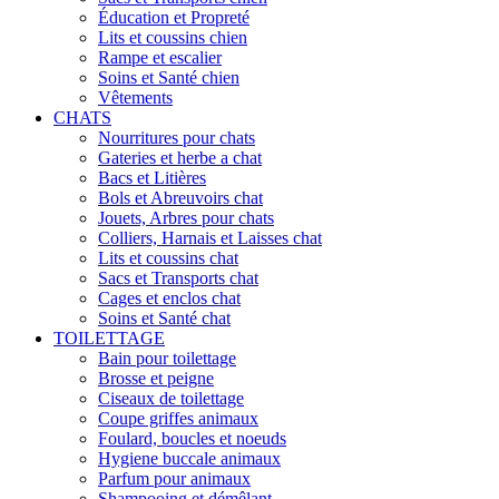
Éducation et Propreté
Lits et coussins chien
Rampe et escalier
Soins et Santé chien
Vêtements
CHATS
Nourritures pour chats
Gateries et herbe a chat
Bacs et Litières
Bols et Abreuvoirs chat
Jouets, Arbres pour chats
Colliers, Harnais et Laisses chat
Lits et coussins chat
Sacs et Transports chat
Cages et enclos chat
Soins et Santé chat
TOILETTAGE
Bain pour toilettage
Brosse et peigne
Ciseaux de toilettage
Coupe griffes animaux
Foulard, boucles et noeuds
Hygiene buccale animaux
Parfum pour animaux
Shampooing et démêlant