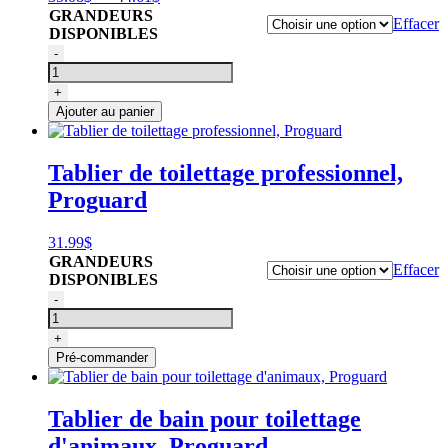
de
GRANDEURS
Effacer
prix :
DISPONIBLES
35.08$
quantité
-
à
de
44.61$
Sarrau
+
de
Ajouter au panier
toilettage
Cozymo
Bleu
Tablier de toilettage professionnel,
Proguard
31.99
$
GRANDEURS
Effacer
DISPONIBLES
quantité
-
de
Tablier
+
de
Pré-commander
toilettage
professionnel,
Proguard
Tablier de bain pour toilettage
d'animaux, Proguard