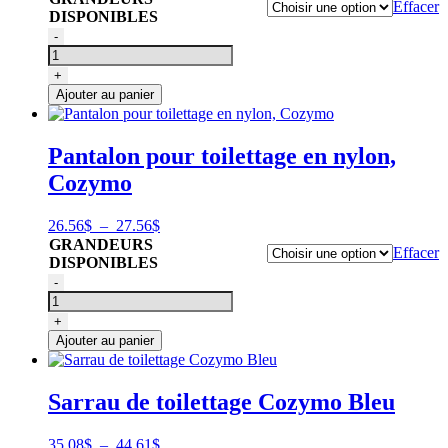
Effacer
prix :
DISPONIBLES
19.95$
quantité
-
à
de
23.95$
Pantalon
+
pour
Ajouter au panier
toilettage,
Gain
Grooming
Pantalon pour toilettage en nylon,
Cozymo
Plage
26.56
$
–
27.56
$
de
GRANDEURS
Effacer
prix :
DISPONIBLES
26.56$
quantité
-
à
de
27.56$
Pantalon
+
pour
Ajouter au panier
toilettage
en
nylon,
Sarrau de toilettage Cozymo Bleu
Cozymo
Plage
35.08
$
–
44.61
$