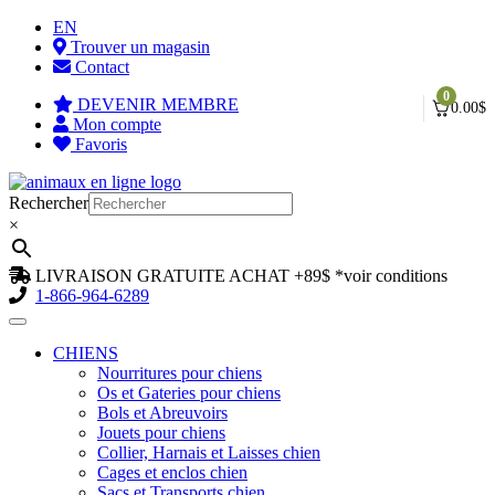
EN
Trouver un magasin
Contact
0
DEVENIR MEMBRE
0.00
$
Mon compte
Favoris
Aller
Aller
à
au
Rechercher
la
contenu
×
navigation
LIVRAISON GRATUITE ACHAT +89$
*voir conditions
1-866-964-6289
CHIENS
Nourritures pour chiens
Os et Gateries pour chiens
Bols et Abreuvoirs
Jouets pour chiens
Collier, Harnais et Laisses chien
Cages et enclos chien
Sacs et Transports chien