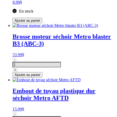
8.99
$
En stock
Ajouter au panier
Brosse moteur séchoir Metro blaster
B3 (ABC-3)
53.99
$
quantité
-
de
Brosse
+
moteur
Ajouter au panier
séchoir
Metro
blaster
Embout de tuyau plastique dur
B3
séchoir Metro AFTD
(ABC-
3)
15.99
$
quantité
-