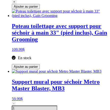
Interrupteur
+
2
Ajouter au panier
vitesses
pour
le
séchoir
Poteau toilettage avec support pour
Metro
séchoir à main 33" (pied inclus), Gain
AFTD
Grooming
109.99
$
En stock
Ajouter au panier
Support mural pour séchoir Metro
Master Blaster, MB3
59.99
$
quantité
-
de