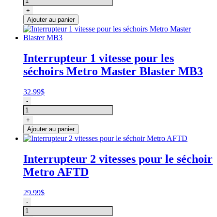
Séchoir
+
de
Ajouter au panier
toilettage
sur
pied
Challengair
Interrupteur 1 vitesse pour les
9000
séchoirs Metro Master Blaster MB3
II,
Double
K
32.99
$
quantité
-
de
Interrupteur
+
1
Ajouter au panier
vitesse
pour
les
Interrupteur 2 vitesses pour le séchoir
séchoirs
Metro AFTD
Metro
Master
Blaster
29.99
$
MB3
quantité
-
de