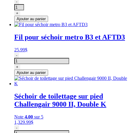
quantité
-
de
Fil
+
pour
Ajouter au panier
séchoir
Double
K
Fil pour séchoir metro B3 et AFTD3
2000
XL,
de
25.99
$
remplacement
quantité
-
de
Fil
+
pour
Ajouter au panier
séchoir
metro
B3
et
Séchoir de toilettage sur pied
AFTD3
Challengair 9000 II, Double K
Note
4.00
sur 5
1,329.99
$
quantité
-
de