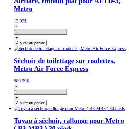
Airflare, embout plat pour AFTD-3,
Metro
Metro
12.99
$
quantité
-
de
Airflare,
+
embout
Ajouter au panier
plat,
Metro
Séchoir de toilettage sur roulettes,
Metro Air Force Express
589.99
$
quantité
-
de
Séchoir
+
de
Ajouter au panier
toilettage
sur
roulettes,
Tuyau à séchoir, rallonge pour Metro
Metro
( B3-MB3 ) 30 pieds
Air