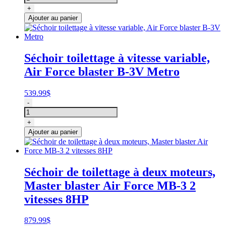
Séchoir
+
de
Ajouter au panier
toilettage
Master
Blaster
MB3V
Séchoir toilettage à vitesse variable,
8HP
Air Force blaster B-3V Metro
à
vitesse
variable,
539.99
$
Metro
quantité
-
de
Séchoir
+
toilettage
Ajouter au panier
à
vitesse
variable,
Air
Séchoir de toilettage à deux moteurs,
Force
Master blaster Air Force MB-3 2
blaster
B-
vitesses 8HP
3V
Metro
879.99
$