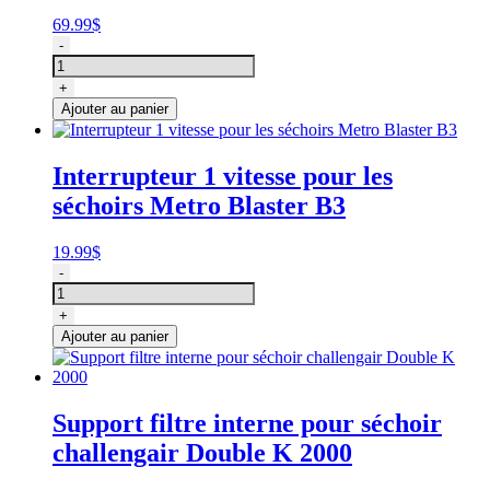
3V
69.99
$
avec
quantité
-
chaleur
de
variant
Interrupteur
+
variable
Ajouter au panier
séchoir
Metro
B-
Interrupteur 1 vitesse pour les
3
séchoirs Metro Blaster B3
V
19.99
$
quantité
-
de
Interrupteur
+
1
Ajouter au panier
vitesse
pour
les
séchoirs
Support filtre interne pour séchoir
Metro
challengair Double K 2000
Blaster
B3