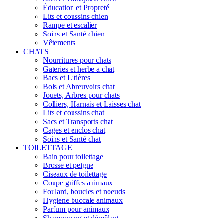
Éducation et Propreté
Lits et coussins chien
Rampe et escalier
Soins et Santé chien
Vêtements
CHATS
Nourritures pour chats
Gateries et herbe a chat
Bacs et Litières
Bols et Abreuvoirs chat
Jouets, Arbres pour chats
Colliers, Harnais et Laisses chat
Lits et coussins chat
Sacs et Transports chat
Cages et enclos chat
Soins et Santé chat
TOILETTAGE
Bain pour toilettage
Brosse et peigne
Ciseaux de toilettage
Coupe griffes animaux
Foulard, boucles et noeuds
Hygiene buccale animaux
Parfum pour animaux
Shampooing et démêlant