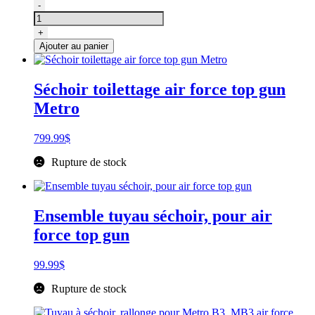
quantité
-
de
Séchoir
+
de
Ajouter au panier
toilettage
à
deux
Séchoir toilettage air force top gun
moteurs,
Metro
Master
blaster
Air
799.99
$
Force
MB-
Rupture de stock
3
2
vitesses
8HP
Ensemble tuyau séchoir, pour air
force top gun
99.99
$
Rupture de stock