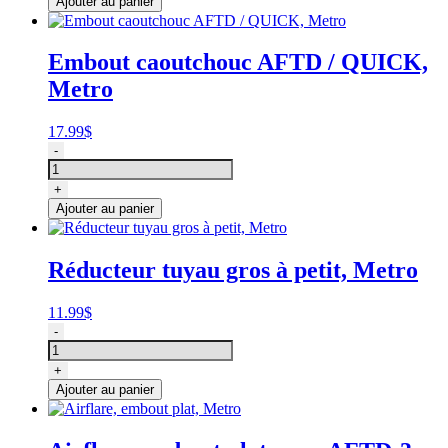
Ajouter au panier
sechoir
Metro
vac
Embout caoutchouc AFTD / QUICK,
Metro
17.99
$
quantité
-
de
Embout
+
caoutchouc
Ajouter au panier
AFTD
/
QUICK,
Réducteur tuyau gros à petit, Metro
Metro
11.99
$
quantité
-
de
Réducteur
+
tuyau
Ajouter au panier
gros
à
petit,