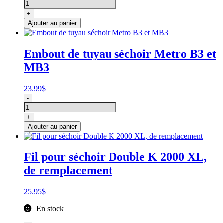
de
Embout
+
de
Ajouter au panier
tuyau
séchoir
Metro
Embout de tuyau séchoir Metro B3 et
AFTD
MB3
23.99
$
quantité
-
de
Embout
+
de
Ajouter au panier
tuyau
séchoir
Metro
Fil pour séchoir Double K 2000 XL,
B3
de remplacement
et
MB3
25.95
$
En stock