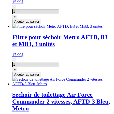
15.99
$
quantité
-
de
Collet
+
de
Ajouter au panier
métal
pour
tuyau
Filtre pour séchoir Metro AFTD, B3
séchoir
et MB3, 3 unités
Metro
17.99
$
quantité
-
de
Filtre
+
pour
Ajouter au panier
séchoir
Metro
AFTD,
B3
Séchoir de toilettage Air Force
et
Commander 2 vitesses, AFTD-3 Bleu,
MB3,
3
Metro
unités