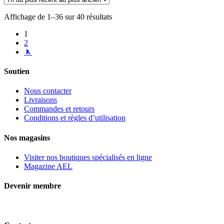
AFTD
pour
Affichage de 1–36 sur 40 résultats
modèle
Commander
1
2
→
Soutien
Nous contacter
Livraisons
Commandes et retours
Conditions et règles d’utilisation
Nos magasins
Visiter nos boutiques spécialisés en ligne
Magazine AEL
Devenir membre