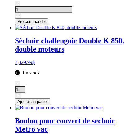
quantité
-
de
Filtre
+
pour
Pré-commander
le
séchoir
Double
Séchoir challengair Double K 850,
K
double moteurs
9000ll
1,329.99
$
En stock
quantité
-
de
Séchoir
+
Double
Ajouter au panier
K
850,
double
Boulon pour couvert de sechoir
moteurs
Metro vac