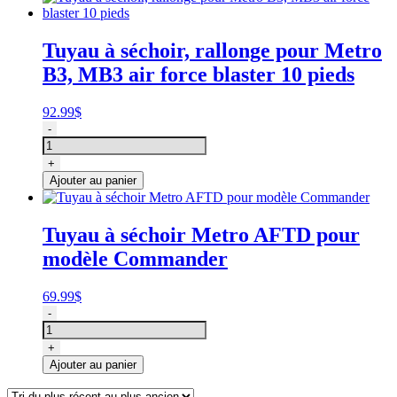
Tuyau à séchoir, rallonge pour Metro
B3, MB3 air force blaster 10 pieds
92.99
$
quantité
-
de
Tuyau
+
à
Ajouter au panier
séchoir,
rallonge
pour
Tuyau à séchoir Metro AFTD pour
Metro
modèle Commander
B3,
MB3
air
69.99
$
force
quantité
-
blaster
de
10
Tuyau
+
pieds
à
Ajouter au panier
séchoir
Metro