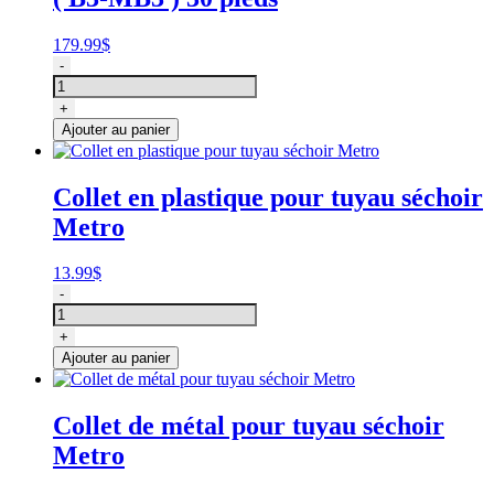
Force
Express
179.99
$
quantité
-
de
Tuyau
+
à
Ajouter au panier
séchoir,
rallonge
pour
Collet en plastique pour tuyau séchoir
Metro
Metro
(
B3-
MB3
13.99
$
)
quantité
-
30
de
pieds
Collet
+
en
Ajouter au panier
plastique
pour
tuyau
Collet de métal pour tuyau séchoir
séchoir
Metro
Metro