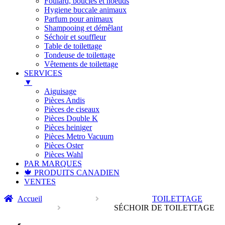
Foulard, boucles et noeuds
Hygiene buccale animaux
Parfum pour animaux
Shampooing et démêlant
Séchoir et souffleur
Table de toilettage
Tondeuse de toilettage
Vêtements de toilettage
SERVICES
▼
Aiguisage
Pièces Andis
Pièces de ciseaux
Pièces Double K
Pièces heiniger
Pièces Metro Vacuum
Pièces Oster
Pièces Wahl
PAR MARQUES
🍁 PRODUITS CANADIEN
VENTES
Accueil
TOILETTAGE
SÉCHOIR DE TOILETTAGE