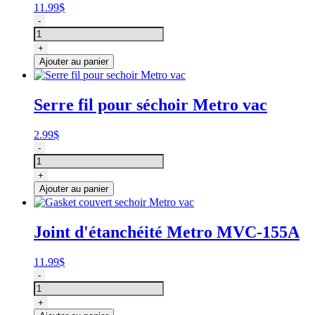
11.99
$
quantité
-
de
Boulon
+
pour
Ajouter au panier
couvert
de
sechoir
Serre fil pour séchoir Metro vac
Metro
vac
2.99
$
quantité
-
de
Serre
+
fil
Ajouter au panier
pour
sechoir
Metro
Joint d'étanchéité Metro MVC-155A
vac
11.99
$
quantité
-
de
Gasket
+
couvert