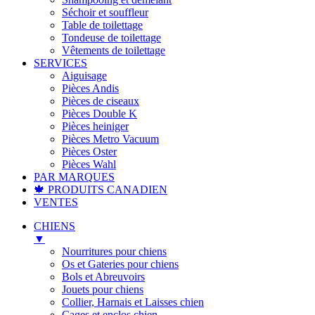
Séchoir et souffleur
Table de toilettage
Tondeuse de toilettage
Vêtements de toilettage
SERVICES
Aiguisage
Pièces Andis
Pièces de ciseaux
Pièces Double K
Pièces heiniger
Pièces Metro Vacuum
Pièces Oster
Pièces Wahl
PAR MARQUES
🍁 PRODUITS CANADIEN
VENTES
CHIENS
▼
Nourritures pour chiens
Os et Gateries pour chiens
Bols et Abreuvoirs
Jouets pour chiens
Collier, Harnais et Laisses chien
Cages et enclos chien