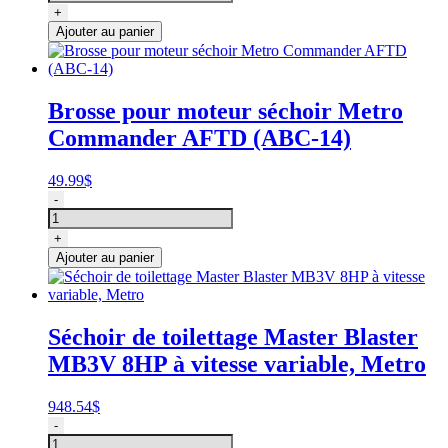
Support
+
mural
Ajouter au panier
pour
séchoir
Metro
Master
Brosse pour moteur séchoir Metro
Blaster,
Commander AFTD (ABC-14)
MB3
49.99
$
quantité
-
de
Brosse
+
pour
Ajouter au panier
moteur
séchoir
Metro
Commander
Séchoir de toilettage Master Blaster
AFTD
MB3V 8HP à vitesse variable, Metro
(ABC-
14)
948.54
$
quantité
-
de