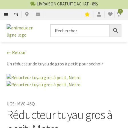
LIVRAISON GRATUITE ACHAT +89$
0
EN
CHIENS
Aller
Aller
▼
à
au
la
contenu
CHATS
▼
navigation
← Retour
TOILETTAGE
▼
Un réducteur de tuyau de gros à petit pour séchoir
SERVICES
▼
PAR MARQUES
UGS :
MVC-46Q
🍁 PRODUITS CANADIEN
Réducteur tuyau gros à
VENTES