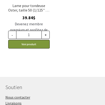
Lame pour tondeuse
Oster, taille 50 (1/125'' ou
0.2mm)
39.84
$
Devenez membre
premium et profitez de
-
+
ce prix rabais : 32.87$ CA
Voir produit
Soutien
Nous contacter
Livraisons