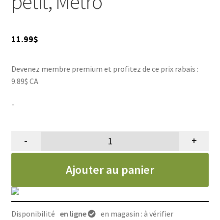
petit, Metro
11.99
$
Devenez membre premium et profitez de ce prix rabais :
9.89$ CA
-
-
+
quantité de Réducteur tuyau gros
Ajouter au panier
Disponibilité
en ligne
en magasin : à vérifier