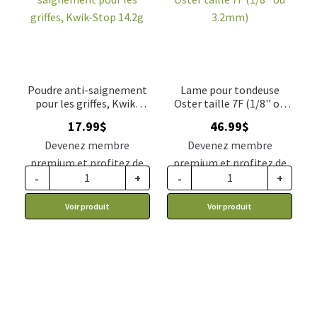
Poudre anti-saignement
Lame pour tondeuse
pour les griffes, Kwik-
Oster taille 7F (1/8'' ou
Stop 14.2g
3.2mm)
17.99
$
46.99
$
Devenez membre
Devenez membre
premium et profitez de
premium et profitez de
-
+
-
+
ce prix rabais : 14.84$ CA
ce prix rabais : 38.77$ CA
Voir produit
Voir produit