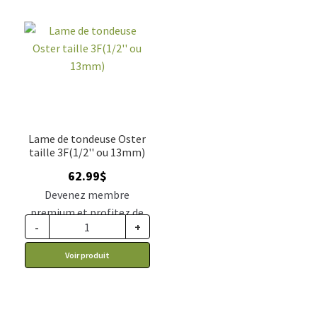
Lame de tondeuse Oster
taille 3F(1/2'' ou 13mm)
62.99
$
Devenez membre
premium et profitez de
-
+
ce prix rabais : 51.97$ CA
Voir produit