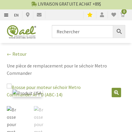
LIVRAISON GRATUITE ACHAT +89$
0
EN
CHIENS
Aller
Aller
▼
à
au
la
contenu
CHATS
▼
navigation
← Retour
TOILETTAGE
▼
Une pièce de remplacement pour le séchoir Metro
Commander
SERVICES
▼
PAR MARQUES
🔍
🍁 PRODUITS CANADIEN
VENTES