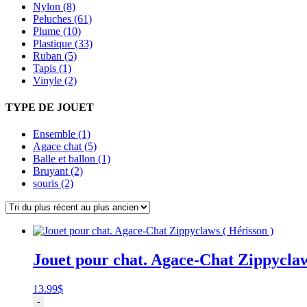
Nylon (8)
Peluches (61)
Plume (10)
Plastique (33)
Ruban (5)
Tapis (1)
Vinyle (2)
TYPE DE JOUET
Ensemble (1)
Agace chat (5)
Balle et ballon (1)
Bruyant (2)
souris (2)
Jouet pour chat. Agace-Chat Zippyclaw
13.99
$
quantité
-