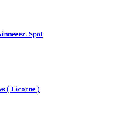
kinneeez. Spot
s ( Licorne )