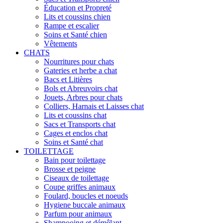
Éducation et Propreté
Lits et coussins chien
Rampe et escalier
Soins et Santé chien
Vêtements
CHATS
Nourritures pour chats
Gateries et herbe a chat
Bacs et Litières
Bols et Abreuvoirs chat
Jouets, Arbres pour chats
Colliers, Harnais et Laisses chat
Lits et coussins chat
Sacs et Transports chat
Cages et enclos chat
Soins et Santé chat
TOILETTAGE
Bain pour toilettage
Brosse et peigne
Ciseaux de toilettage
Coupe griffes animaux
Foulard, boucles et noeuds
Hygiene buccale animaux
Parfum pour animaux
Shampooing et démêlant