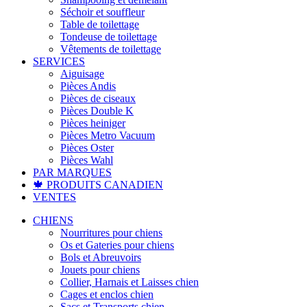
Séchoir et souffleur
Table de toilettage
Tondeuse de toilettage
Vêtements de toilettage
SERVICES
Aiguisage
Pièces Andis
Pièces de ciseaux
Pièces Double K
Pièces heiniger
Pièces Metro Vacuum
Pièces Oster
Pièces Wahl
PAR MARQUES
🍁 PRODUITS CANADIEN
VENTES
CHIENS
Nourritures pour chiens
Os et Gateries pour chiens
Bols et Abreuvoirs
Jouets pour chiens
Collier, Harnais et Laisses chien
Cages et enclos chien
Sacs et Transports chien