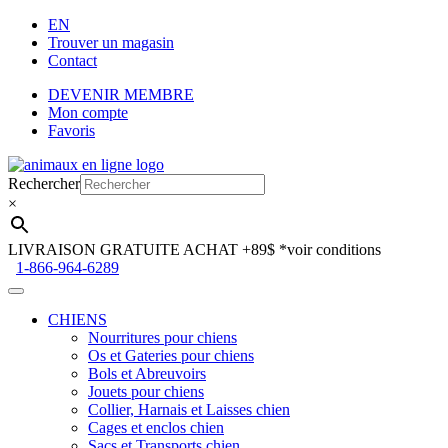
EN
Trouver un magasin
Contact
DEVENIR MEMBRE
Mon compte
Favoris
Aller
Aller
à
au
Rechercher
la
contenu
×
navigation
LIVRAISON GRATUITE ACHAT +89$
*voir conditions
1-866-964-6289
CHIENS
Nourritures pour chiens
Os et Gateries pour chiens
Bols et Abreuvoirs
Jouets pour chiens
Collier, Harnais et Laisses chien
Cages et enclos chien
Sacs et Transports chien