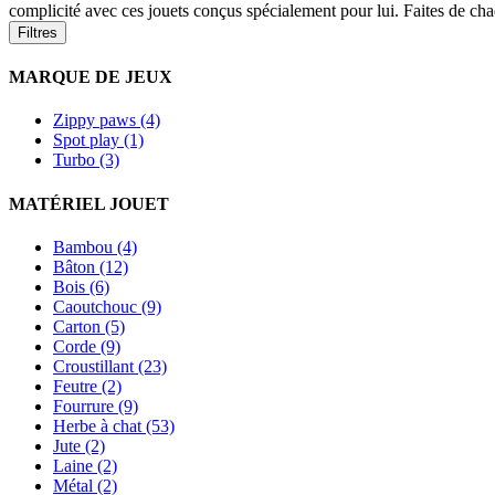
complicité avec ces jouets conçus spécialement pour lui. Faites de 
Filtres
MARQUE DE JEUX
Zippy paws (4)
Spot play (1)
Turbo (3)
MATÉRIEL JOUET
Bambou (4)
Bâton (12)
Bois (6)
Caoutchouc (9)
Carton (5)
Corde (9)
Croustillant (23)
Feutre (2)
Fourrure (9)
Herbe à chat (53)
Jute (2)
Laine (2)
Métal (2)