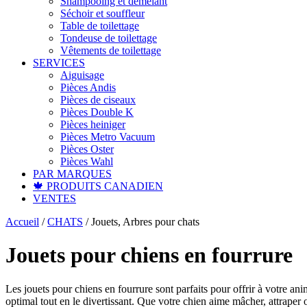
Shampooing et démêlant
Séchoir et souffleur
Table de toilettage
Tondeuse de toilettage
Vêtements de toilettage
SERVICES
Aiguisage
Pièces Andis
Pièces de ciseaux
Pièces Double K
Pièces heiniger
Pièces Metro Vacuum
Pièces Oster
Pièces Wahl
PAR MARQUES
🍁 PRODUITS CANADIEN
VENTES
Accueil
/
CHATS
/
Jouets, Arbres pour chats
Jouets pour chiens en fourrure
Les jouets pour chiens en fourrure sont parfaits pour offrir à votre a
optimal tout en le divertissant. Que votre chien aime mâcher, attraper 