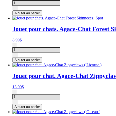
de
Jouet
+
pour
Ajouter au panier
chat.
Agace-
Chat
Jouet pour chats. Agace-Chat Forest S
Zippyclaws
(
Hérisson
8.99
$
)
quantité
-
de
Jouet
+
pour
Ajouter au panier
chats.
Agace-
Chat
Jouet pour chat. Agace-Chat Zippyclaw
Forest
Skinneeez.
Spot
13.99
$
quantité
-
de
Jouet
+
pour
Ajouter au panier
chat.
Agace-