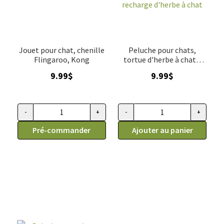
Jouet pour chat, chenille
Peluche pour chats,
Flingaroo, Kong
tortue d'herbe à chats,
Kong, contient 1
9.99
$
9.99
$
recharge d'herbe à chat
-
+
-
+
quantité de Jouet pour chat, chenille Flingaroo, Kong
quantité de Peluche pour chats,
Pré-commander
Ajouter au panier