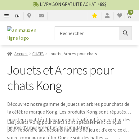
LIVRAISON GRATUITE ACHAT +89$
0
EN
CHIENS
Aller
Aller
▼
à
au
la
contenu
CHATS
▼
navigation
Accueil
CHATS
Jouets, Arbres pour chats
TOILETTAGE
▼
Jouets et Arbres pour
SERVICES
▼
chats Kong
PAR MARQUES
Découvrez notre gamme de jouets et arbres pour chats de
la célèbre marque Kong. Les produits Kong sont réputés
🍁 PRODUITS CANADIEN
pour leur qualité et leur durabilité, offrant à votre chat des
Les jouets Kong pour chats sont spécialement conçus
heures d'amusement et de stimulation.
pour répondre aux besoins naturels de jeu et d'exercice de
VENTES
votre compagnon félin. Que ce soit des balles