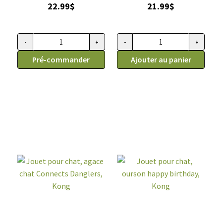
22.99
$
21.99
$
-
+
-
+
quantité de Grattoir pour chats pour une porte, Kong conne
quantité de Jouet croustillant 
Pré-commander
Ajouter au panier