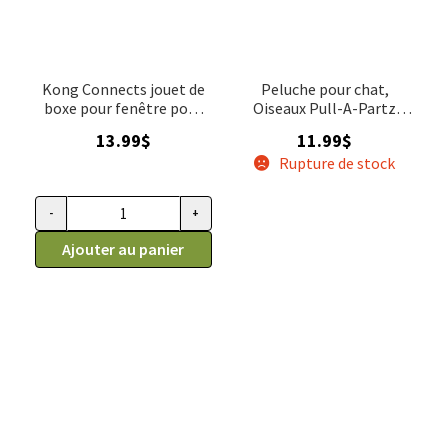
Kong Connects jouet de
Peluche pour chat,
boxe pour fenêtre pour
Oiseaux Pull-A-Partz
chat
Luvs, Kong
13.99
$
11.99
$
Rupture de stock
-
+
quantité de Kong Connects jouet de boxe pour fenêtre pour 
Ajouter au panier