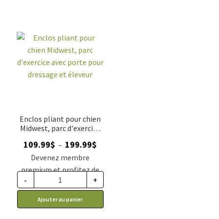
Enclos pliant pour chien
Midwest, parc d'exercice
avec porte pour dressage
Plage
109.99
$
199.99
$
–
et éleveur
de
Devenez membre
prix :
premium et profitez de
109.99$
-
+
ce prix rabais : 93.49$ CA
à
Ajouter au panier
199.99$