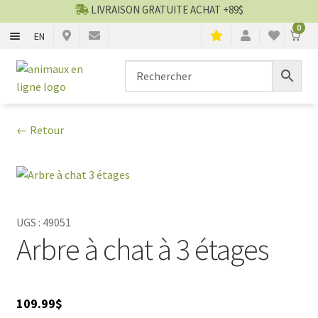
LIVRAISON GRATUITE ACHAT +89$
0
EN
CHIENS
Aller
Aller
▼
à
au
la
contenu
CHATS
▼
navigation
← Retour
TOILETTAGE
▼
SERVICES
▼
PAR MARQUES
UGS :
49051
Arbre à chat à 3 étages
🍁 PRODUITS CANADIEN
VENTES
109.99
$