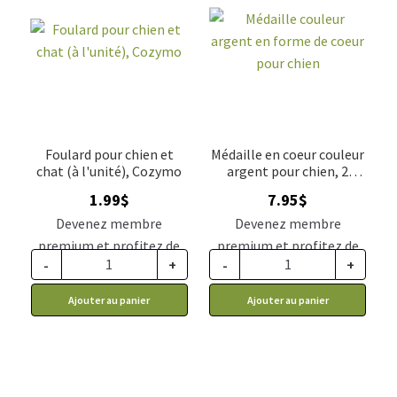
Foulard pour chien et
Médaille en coeur couleur
chat (à l'unité), Cozymo
argent pour chien, 2
grandeurs
1.99
$
7.95
$
Devenez membre
Devenez membre
premium et profitez de
premium et profitez de
-
+
-
+
ce prix rabais : 1.64$ CA
ce prix rabais : 6.56$ CA
Ajouter au panier
Ajouter au panier