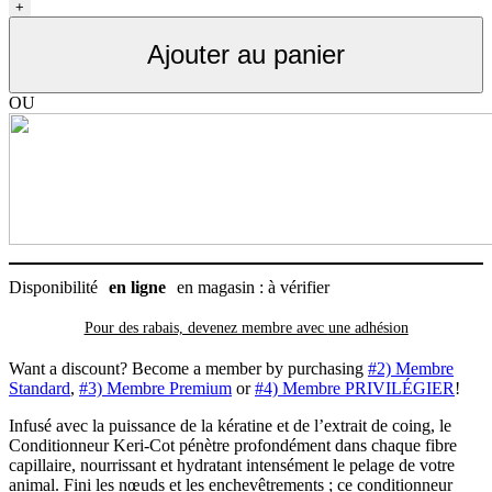
Conditionneur
+
Keri-
Cot
Ajouter au panier
de
Groomers
Edge,
OU
gallon.
Disponibilité
en ligne
en magasin : à vérifier
Pour des rabais, devenez membre avec
une adhésion
Want a discount? Become a member by purchasing
#2) Membre
Standard
,
#3) Membre Premium
or
#4) Membre PRIVILÉGIER
!
Infusé avec la puissance de la kératine et de l’extrait de coing, le
Conditionneur Keri-Cot pénètre profondément dans chaque fibre
capillaire, nourrissant et hydratant intensément le pelage de votre
animal. Fini les nœuds et les enchevêtrements ; ce conditionneur