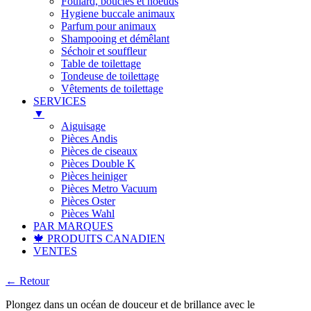
Foulard, boucles et noeuds
Hygiene buccale animaux
Parfum pour animaux
Shampooing et démêlant
Séchoir et souffleur
Table de toilettage
Tondeuse de toilettage
Vêtements de toilettage
SERVICES
▼
Aiguisage
Pièces Andis
Pièces de ciseaux
Pièces Double K
Pièces heiniger
Pièces Metro Vacuum
Pièces Oster
Pièces Wahl
PAR MARQUES
🍁 PRODUITS CANADIEN
VENTES
← Retour
Plongez dans un océan de douceur et de brillance avec le