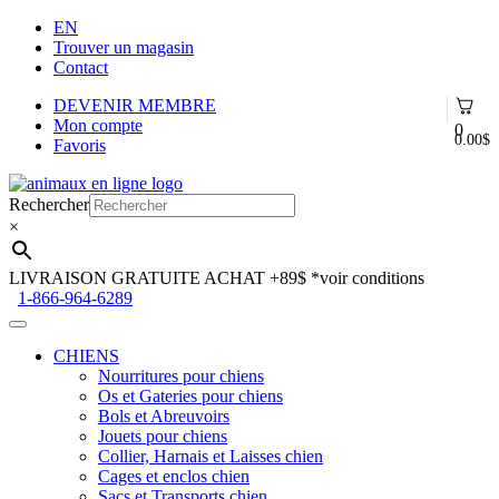
EN
Trouver un magasin
Contact
DEVENIR MEMBRE
Mon compte
0
0.00
$
Favoris
Aller
Aller
à
au
Rechercher
la
contenu
×
navigation
LIVRAISON GRATUITE ACHAT +89$
*voir conditions
1-866-964-6289
CHIENS
Nourritures pour chiens
Os et Gateries pour chiens
Bols et Abreuvoirs
Jouets pour chiens
Collier, Harnais et Laisses chien
Cages et enclos chien
Sacs et Transports chien