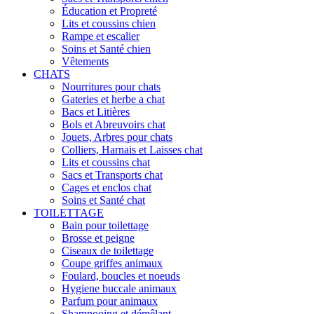
Éducation et Propreté
Lits et coussins chien
Rampe et escalier
Soins et Santé chien
Vêtements
CHATS
Nourritures pour chats
Gateries et herbe a chat
Bacs et Litières
Bols et Abreuvoirs chat
Jouets, Arbres pour chats
Colliers, Harnais et Laisses chat
Lits et coussins chat
Sacs et Transports chat
Cages et enclos chat
Soins et Santé chat
TOILETTAGE
Bain pour toilettage
Brosse et peigne
Ciseaux de toilettage
Coupe griffes animaux
Foulard, boucles et noeuds
Hygiene buccale animaux
Parfum pour animaux
Shampooing et démêlant