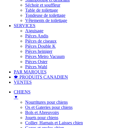
Séchoir et souffleur
Table de toilettage
Tondeuse de toilettage
Vêtements de toilettage
SERVICES
Aiguisage
Pièces Andis
Pièces de ciseaux
Pièces Double K
Pièces heiniger
Pièces Metro Vacuum
Pièces Oster
Pièces Wahl
PAR MARQUES
🍁 PRODUITS CANADIEN
VENTES
CHIENS
▼
Nourritures pour chiens
Os et Gateries pour chiens
Bols et Abreuvoirs
Jouets pour chiens
Collier, Harnais et Laisses chien
Cages et enclos chien