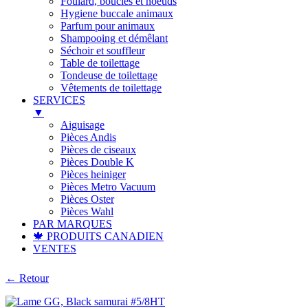
Foulard, boucles et noeuds
Hygiene buccale animaux
Parfum pour animaux
Shampooing et démêlant
Séchoir et souffleur
Table de toilettage
Tondeuse de toilettage
Vêtements de toilettage
SERVICES
▼
Aiguisage
Pièces Andis
Pièces de ciseaux
Pièces Double K
Pièces heiniger
Pièces Metro Vacuum
Pièces Oster
Pièces Wahl
PAR MARQUES
🍁 PRODUITS CANADIEN
VENTES
← Retour