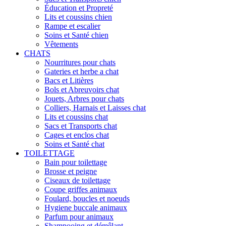
Éducation et Propreté
Lits et coussins chien
Rampe et escalier
Soins et Santé chien
Vêtements
CHATS
Nourritures pour chats
Gateries et herbe a chat
Bacs et Litières
Bols et Abreuvoirs chat
Jouets, Arbres pour chats
Colliers, Harnais et Laisses chat
Lits et coussins chat
Sacs et Transports chat
Cages et enclos chat
Soins et Santé chat
TOILETTAGE
Bain pour toilettage
Brosse et peigne
Ciseaux de toilettage
Coupe griffes animaux
Foulard, boucles et noeuds
Hygiene buccale animaux
Parfum pour animaux
Shampooing et démêlant