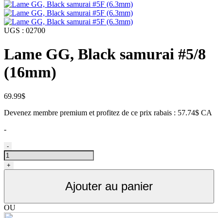
UGS :
02700
Lame GG, Black samurai #5/8
(16mm)
69.99
$
Devenez membre premium et profitez de ce prix rabais : 57.74$ CA
-
quantité
-
de
Lame
+
GG,
Black
Ajouter au panier
samurai
#5/8HT
OU