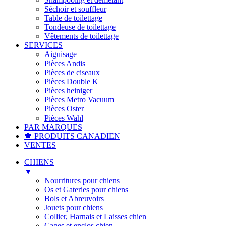
Séchoir et souffleur
Table de toilettage
Tondeuse de toilettage
Vêtements de toilettage
SERVICES
Aiguisage
Pièces Andis
Pièces de ciseaux
Pièces Double K
Pièces heiniger
Pièces Metro Vacuum
Pièces Oster
Pièces Wahl
PAR MARQUES
🍁 PRODUITS CANADIEN
VENTES
CHIENS
▼
Nourritures pour chiens
Os et Gateries pour chiens
Bols et Abreuvoirs
Jouets pour chiens
Collier, Harnais et Laisses chien
Cages et enclos chien