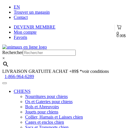
EN
Trouver un magasin
Contact
DEVENIR MEMBRE
Mon compte
0
0.00
$
Favoris
Aller
Aller
à
au
Rechercher
la
contenu
×
navigation
LIVRAISON GRATUITE ACHAT +89$
*voir conditions
1-866-964-6289
CHIENS
Nourritures pour chiens
Os et Gateries pour chiens
Bols et Abreuvoirs
Jouets pour chiens
Collier, Harnais et Laisses chien
Cages et enclos chien
Sacs et Transports chien