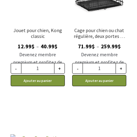
Jouet pour chien, Kong
Cage pour chien ou chat
classic
régulière, deux portes et
séparateur, Midwest
Plage
Plage
12.99
$
40.99
$
71.99
$
259.99
$
–
–
de
de
Devenez membre
Devenez membre
prix :
prix :
premium et profitez de
premium et profitez de
12.99$
71.99$
-
+
-
+
ce prix rabais : 10.72$ CA
ce prix rabais : 61.19$ CA
à
à
Ajouter au panier
Ajouter au panier
40.99$
259.99$