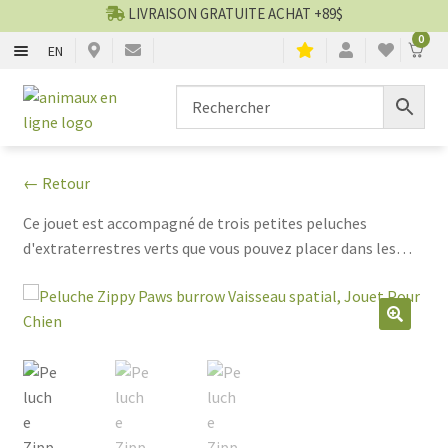
LIVRAISON GRATUITE ACHAT +89$
0
EN
CHIENS
Aller
Aller
▼
à
au
la
contenu
CHATS
▼
navigation
← Retour
TOILETTAGE
▼
Ce jouet est accompagné de trois petites peluches
d'extraterrestres verts que vous pouvez placer dans les
SERVICES
▼
ouvertures du vaisseau, éveillant ainsi l'instinct de jeu de
votre animal.
PAR MARQUES
🔍
🍁 PRODUITS CANADIEN
VENTES