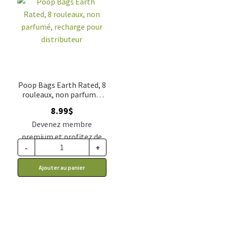
Poop Bags Earth Rated, 8
rouleaux, non parfumé,
recharge pour
8.99
$
distributeur
Devenez membre
premium et profitez de
-
+
ce prix rabais : 7.42$ CA
Ajouter au panier