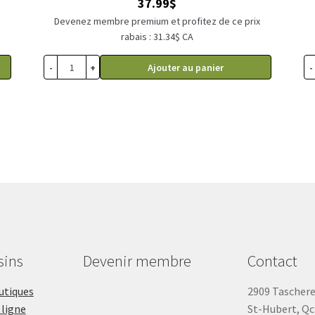
37.99
$
x
Devenez membre premium et profitez de ce prix
rabais : 31.34$ CA
-
+
-
Ajouter au panier
sins
Devenir membre
Contact
outiques
2909 Tascher
 ligne
St-Hubert, Qc