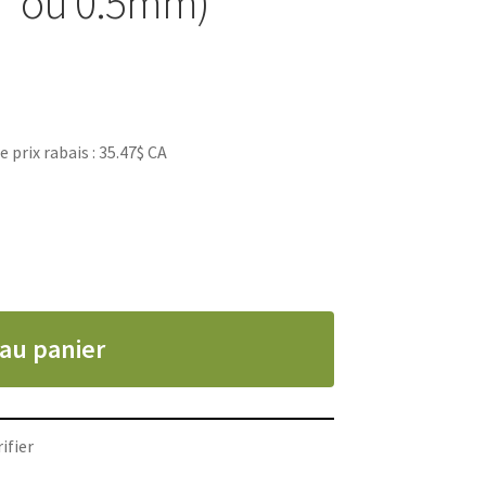
'' ou 0.5mm)
rix rabais : 35.47$ CA
 au panier
ifier