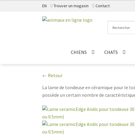
EN
Trouver un magasin
Contact
Aller
Aller
à
au
la
contenu
navigation
CHIENS
CHATS
← Retour
La lame de tondeuse en céramique pour le to
possède un certain nombre de caractéristique
tondeuse en céramique chauffent plus lenteme
confortablement. Les lames en céramique sont
donc moins d'arrêts pour aiguiser vos outils 
provoquent pas d'irritation ou de coupure, ce
tondeuse en céramique offrent aux toiletteur