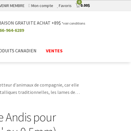
0
0.00
$
VENIR MEMBRE
Mon compte
Favoris
RAISON GRATUITE ACHAT +89$
*voir conditions
66-964-6289
ODUITS CANADIEN
VENTES
etteur d'animaux de compagnie, car elle
alliques traditionnelles, les lames de
lettés en toute sécurité et plus
s être aiguisées aussi souvent - vous aurez
 Andis pour
stent affûtées plus longtemps et ne
 possible. Dans l'ensemble, les lames de
t en meilleure santé pendant leurs visites.