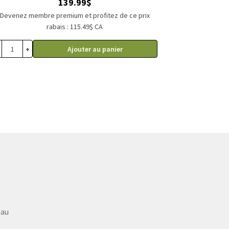
139.99
$
Devenez membre premium et profitez de ce prix
rabais : 115.49$ CA
+
Ajouter au panier
eau