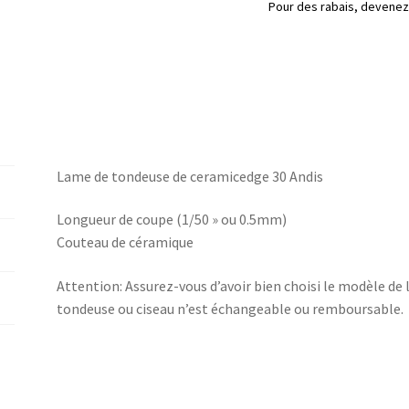
(1/50''
Pour des rabais, deven
ou
0.5mm)
Lame de tondeuse de ceramicedge 30 Andis
Longueur de coupe (1/50 » ou 0.5mm)
Couteau de céramique
Attention: Assurez-vous d’avoir bien choisi le modèle de
tondeuse ou ciseau n’est échangeable ou remboursable.