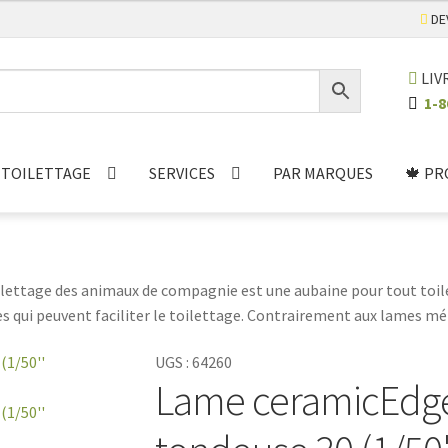
DE
LIV
1-8
TOILETTAGE
SERVICES
PAR MARQUES
🍁 PR
ilettage des animaux de compagnie est une aubaine pour tout toil
s qui peuvent faciliter le toilettage. Contrairement aux lames mét
nt, ce qui signifie que les animaux de compagnie peuvent être toi
UGS :
64260
 également plus fragiles que les lames en métal et ne doivent pa
Lame ceramicEdge
pendant une séance. De plus, les lames de clipper en céramique re
 qui permet à chaque séance de toilettage d'être aussi efficace que
s d'animaux un moyen facile de garder leurs animaux plus heureux e