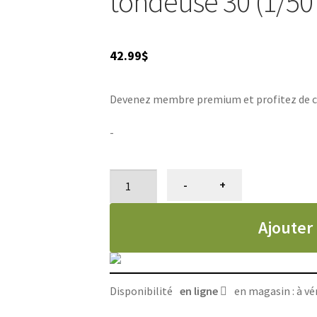
tondeuse 30 (1/50
42.99
$
Devenez membre premium et profitez de ce p
-
quantité
-
+
de
Lame
Ajouter
ceramicEdge
Andis
pour
tondeuse
Disponibilité
en ligne
en magasin : à vér
30