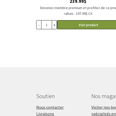
239.99
$
Devenez membre premium et profitez de ce pri
rabais : 197.99$ CA
-
+
Voir produit
Soutien
Nos maga
Nous contacter
Visiter nos b
Livraisons
spécialisés en