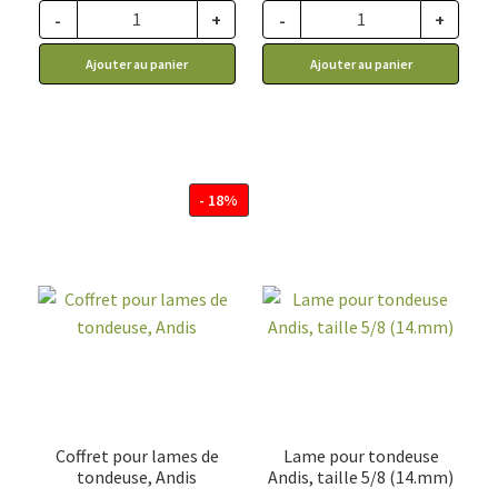
-
+
-
+
ce prix rabais : 51.97$ CA
ce prix rabais : 4.12$ CA
Ajouter au panier
Ajouter au panier
- 18%
Coffret pour lames de
Lame pour tondeuse
tondeuse, Andis
Andis, taille 5/8 (14.mm)