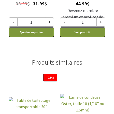
Le
Le
38.99
$
31.99
$
44.99
$
prix
prix
Devenez membre
initial
actuel
premium et profitez de
était :
est :
-
+
-
+
ce prix rabais : 37.12$ CA
38.99$.
31.99$.
Ajouter au panier
Voir produit
Produits similaires
- 25%