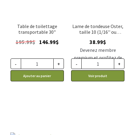
Table de toilettage
Lame de tondeuse Oster,
transportable 30"
taille 10 (1/16'' ou
1.5mm)
Le
Le
195.99
$
146.99
$
38.99
$
prix
prix
Devenez membre
initial
actuel
premium et profitez de
était :
est :
-
+
-
+
ce prix rabais : 32.17$ CA
195.99$.
146.99$.
Ajouter au panier
Voir produit