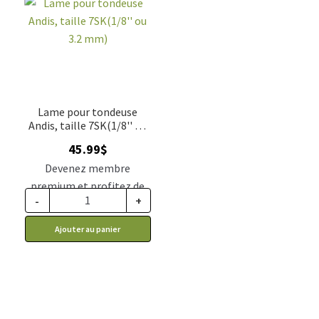
Lame pour tondeuse
Andis, taille 7SK(1/8'' ou
3.2 mm)
45.99
$
Devenez membre
premium et profitez de
-
+
ce prix rabais : 37.94$ CA
Ajouter au panier