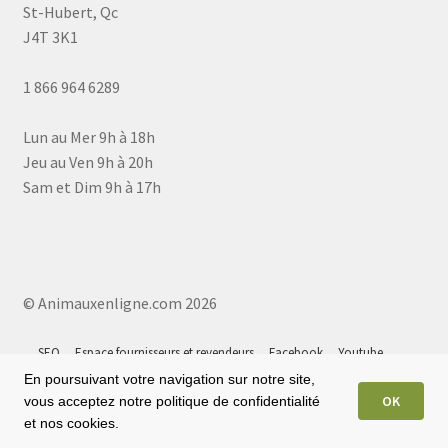
St-Hubert, Qc
J4T 3K1
1 866 964 6289
Lun au Mer 9h à 18h
Jeu au Ven 9h à 20h
Sam et Dim 9h à 17h
© Animauxenligne.com 2026
SEO
Espace fournisseurs et revendeurs
Facebook
Youtube
Instagram
Tiktok
Google 5⭐
Plan du site
En poursuivant votre navigation sur notre site,
OK
vous acceptez notre politique de confidentialité
et nos cookies.