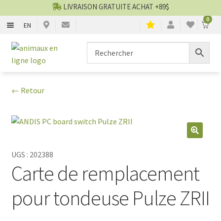
LIVRAISON GRATUITE ACHAT +89$
0
EN
CHIENS
Aller
Aller
▼
à
au
la
contenu
CHATS
▼
navigation
← Retour
TOILETTAGE
▼
SERVICES
▼
🔍
PAR MARQUES
UGS :
202388
Carte de remplacement
🍁 PRODUITS CANADIEN
pour tondeuse Pulze ZRII
VENTES