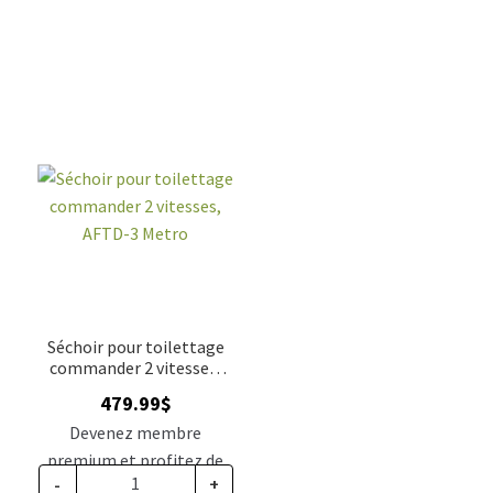
Séchoir pour toilettage
commander 2 vitesses,
AFTD-3 Metro
479.99
$
Devenez membre
premium et profitez de
-
+
ce prix rabais : 395.99$ CA