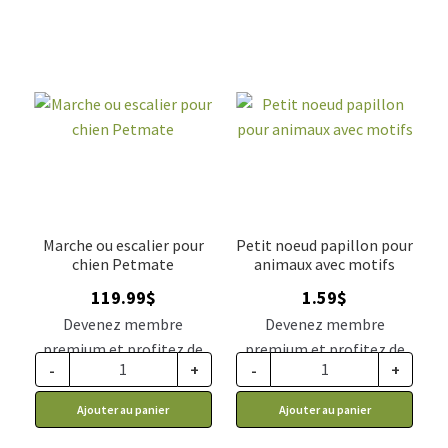
Marche ou escalier pour
Petit noeud papillon pour
chien Petmate
animaux avec motifs
119.99
$
1.59
$
Devenez membre
Devenez membre
premium et profitez de
premium et profitez de
-
+
-
+
ce prix rabais : 110.39$ CA
ce prix rabais : 1.31$ CA
Ajouter au panier
Ajouter au panier