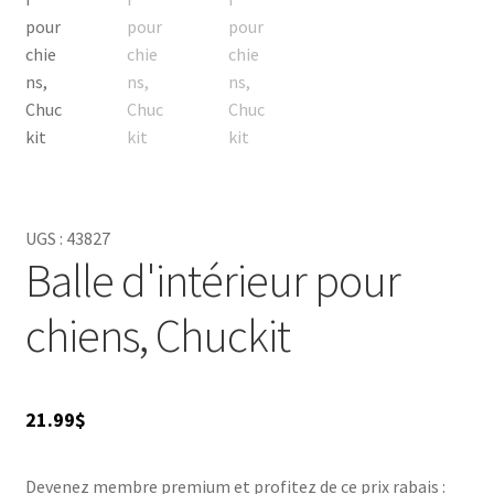
satisfaction. Si vous n'êtes pas entièrement satisfait de
votre achat, vous pouvez le retourner pour un
remboursement complet. Grâce à son engagement en
matière de qualité et de satisfaction des clients, Chuckit !
est l'endroit idéal pour répondre à tous les besoins de
votre chien en matière de jouets.
UGS :
43827
Balle d'intérieur pour
chiens, Chuckit
21.99
$
Devenez membre premium et profitez de ce prix rabais :