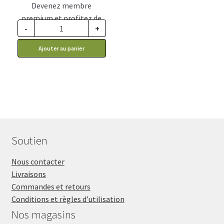
Devenez membre
premium et profitez de
-
+
ce prix rabais : 14.02$ CA
Ajouter au panier
Soutien
Nous contacter
Livraisons
Commandes et retours
Conditions et règles d’utilisation
Nos magasins