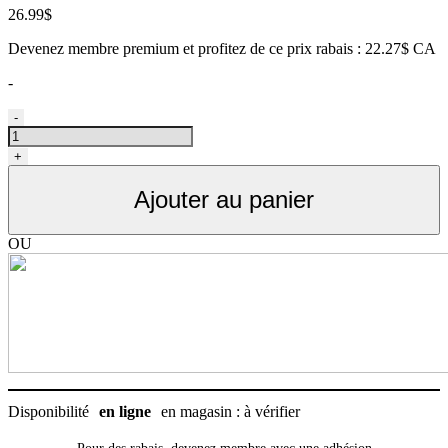
26.99
$
Devenez membre premium et profitez de ce prix rabais : 22.27$ CA
-
quantité
-
de
Bouteille
+
d'eau
pour
Ajouter au panier
chien,
transportable
rose
OU
camo,
Lap-
It-
Up
20oz
Disponibilité
en ligne
en magasin : à vérifier