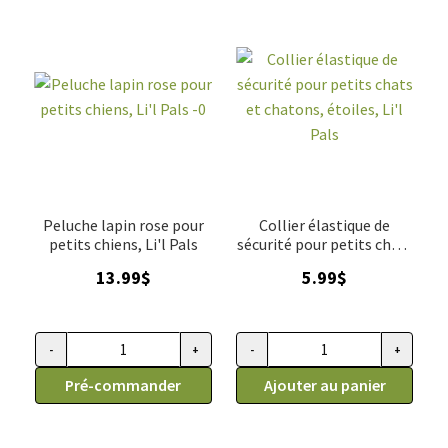
Peluche lapin rose pour
Collier élastique de
petits chiens, Li'l Pals
sécurité pour petits chats
et chatons, étoiles, Li'l
13.99
$
5.99
$
Pals
-
+
-
+
quantité de Peluche lapin rose pour petits chiens, Li'l Pals
quantité de Collier élastique de
Pré-commander
Ajouter au panier