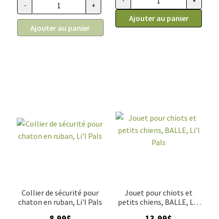
-
+
quantité de Collier de sécurité 
-
+
quantité de Collier pour chiot et chien miniature en micro suè
Ajouter au panier
Ajouter au panier
Collier de sécurité pour
Jouet pour chiots et
chaton en ruban, Li'l Pals
petits chiens, BALLE, Li'l
Pals
8.99
$
13.99
$