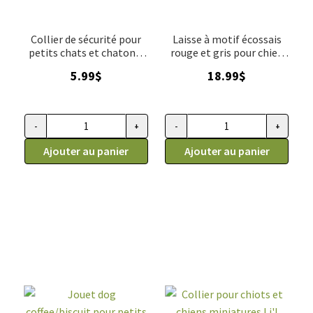
Collier de sécurité pour
Laisse à motif écossais
petits chats et chatons,
rouge et gris pour chien
Li'l Pals
et chat, E-Z Snap Li'l Pals
5.99
$
18.99
$
6'
-
+
-
+
quantité de Collier de sécurité pour petits chats et chatons, L
quantité de Laisse à motif écoss
Ajouter au panier
Ajouter au panier