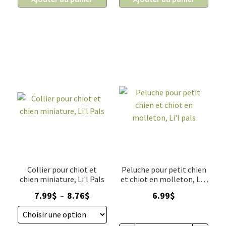
Collier pour chiot et
Peluche pour petit chien
chien miniature, Li'l Pals
et chiot en molleton, Li'l
pals
Plage
7.99
$
8.76
$
6.99
$
–
de
prix :