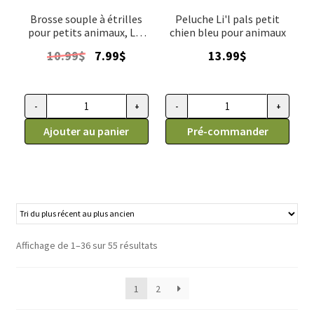
Brosse souple à étrilles
Peluche Li'l pals petit
pour petits animaux, Li'l
chien bleu pour animaux
Pals
Le
Le
10.99
$
7.99
$
13.99
$
prix
prix
initial
actuel
était :
est :
-
+
-
+
quantité de Brosse souple à étrilles pour petits animaux, Li'l
quantité de Peluche Li'l pals p
10.99$.
7.99$.
Ajouter au panier
Pré-commander
Affichage de 1–36 sur 55 résultats
1
2