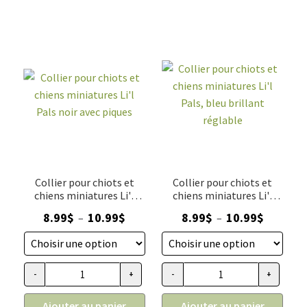
Collier pour chiots et
Collier pour chiots et
chiens miniatures Li'l
chiens miniatures Li'l
Pals noir avec piques
Pals, bleu brillant
Plage
Plage
8.99
$
10.99
$
8.99
$
10.99
$
–
–
réglable
de
de
prix :
prix :
8.99$
8.99$
-
+
-
+
quantité de Collier pour chiots et chiens miniatures Li'l Pals 
quantité de Collier pour chiots 
à
à
10.99$
10.99$
Ajouter au panier
Ajouter au panier