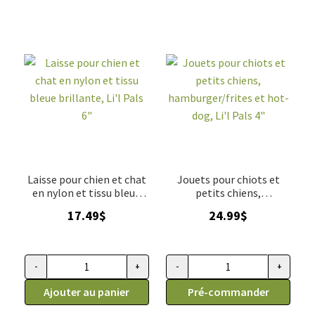
Laisse pour chien et chat
Jouets pour chiots et
en nylon et tissu bleue
petits chiens,
brillante, Li'l Pals 6"
hamburger/frites et hot-
17.49
$
24.99
$
dog, Li'l Pals 4"
-
+
-
+
quantité de Laisse pour chien et chat en nylon et tissu bleue br
quantité de Jouets pour chiots 
Ajouter au panier
Pré-commander