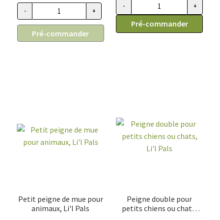
7.99$
-
+
quantité de Peluche pour petit 
-
+
quantité de Collier pour chiot et chien miniature, Li'l Pals
à
Pré-commander
8.76$
Pré-commander
Petit peigne de mue pour
Peigne double pour
animaux, Li'l Pals
petits chiens ou chats,
Li'l Pals