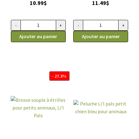
10.99
$
11.49
$
-
+
-
+
quantité de Petit peigne de mue pour animaux, Li'l Pals
quantité de Peigne double pour 
Ajouter au panier
Ajouter au panier
- 27.3%