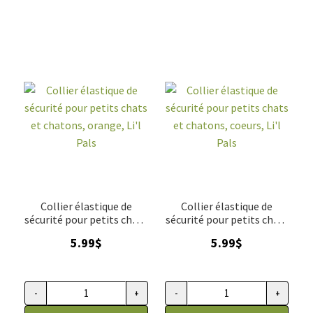
Collier élastique de
Collier élastique de
sécurité pour petits chats
sécurité pour petits chats
et chatons, orange, Li'l
et chatons, coeurs, Li'l
5.99
$
5.99
$
Pals
Pals
-
+
-
+
quantité de Collier élastique de sécurité pour petits chats et 
quantité de Collier élastique de