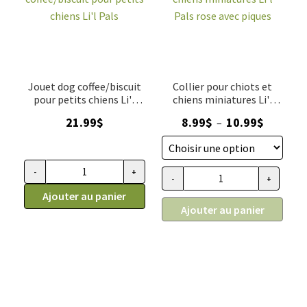
Jouet dog coffee/biscuit
Collier pour chiots et
pour petits chiens Li'l
chiens miniatures Li'l
Pals
Pals rose avec piques
Plage
21.99
$
8.99
$
10.99
$
–
de
prix :
8.99$
-
+
quantité de Jouet dog coffee/biscuit pour petits chiens Li'l P
-
+
quantité de Collier pour chiots 
à
Ajouter au panier
10.99$
Ajouter au panier