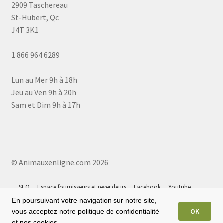
2909 Taschereau
St-Hubert, Qc
J4T 3K1
1 866 964 6289
Lun au Mer 9h à 18h
Jeu au Ven 9h à 20h
Sam et Dim 9h à 17h
© Animauxenligne.com 2026
SEO
Espace fournisseurs et revendeurs
Facebook
Youtube
Instagram
Tiktok
Google 5⭐
Plan du site
En poursuivant votre navigation sur notre site,
OK
vous acceptez notre politique de confidentialité
et nos cookies.