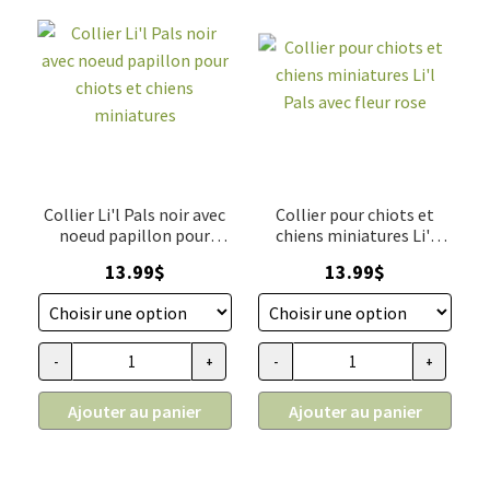
Collier Li'l Pals noir avec
Collier pour chiots et
noeud papillon pour
chiens miniatures Li'l
chiots et chiens
Pals avec fleur rose
13.99
$
13.99
$
miniatures
-
+
-
+
quantité de Collier Li'l Pals noir avec noeud papillon pour ch
quantité de Collier pour chiots 
Ajouter au panier
Ajouter au panier