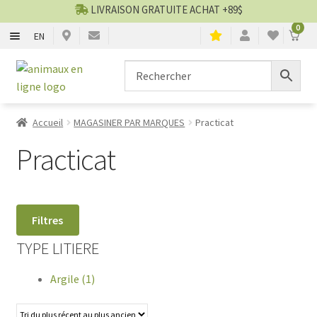
LIVRAISON GRATUITE ACHAT +89$
0
EN
CHIENS
Aller
Aller
▼
à
au
la
contenu
CHATS
▼
navigation
Accueil
MAGASINER PAR MARQUES
Practicat
TOILETTAGE
▼
Practicat
SERVICES
▼
Filtres
PAR MARQUES
TYPE LITIERE
🍁 PRODUITS CANADIEN
Argile (1)
VENTES