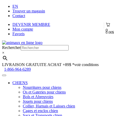
EN
Trouver un magasin
Contact
DEVENIR MEMBRE
Mon compte
0
0.00
$
Favoris
Aller
Aller
à
au
Rechercher
la
contenu
×
navigation
LIVRAISON GRATUITE ACHAT +89$
*voir conditions
1-866-964-6289
CHIENS
Nourritures pour chiens
Os et Gateries pour chiens
Bols et Abreuvoirs
Jouets pour chiens
Collier, Harnais et Laisses chien
Cages et enclos chien
Sacs et Transports chien