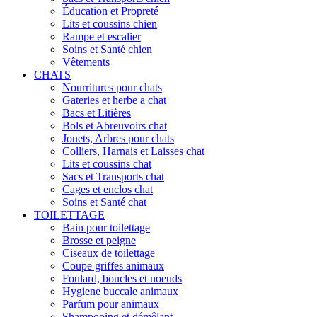
Éducation et Propreté
Lits et coussins chien
Rampe et escalier
Soins et Santé chien
Vêtements
CHATS
Nourritures pour chats
Gateries et herbe a chat
Bacs et Litières
Bols et Abreuvoirs chat
Jouets, Arbres pour chats
Colliers, Harnais et Laisses chat
Lits et coussins chat
Sacs et Transports chat
Cages et enclos chat
Soins et Santé chat
TOILETTAGE
Bain pour toilettage
Brosse et peigne
Ciseaux de toilettage
Coupe griffes animaux
Foulard, boucles et noeuds
Hygiene buccale animaux
Parfum pour animaux
Shampooing et démêlant