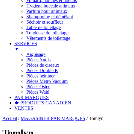
Foulard, boucles et noeuds
Hygiene buccale animaux
Parfum pour animaux
Shampooing et démêlant
Séchoir et souffleur
Table de toilettage
Tondeuse de toilettage
Vêtements de toilettage
SERVICES
▼
Aiguisage
Pièces Andis
Pièces de ciseaux
Pièces Double K
Pièces heiniger
Pièces Metro Vacuum
Pièces Oster
Pièces Wahl
PAR MARQUES
🍁 PRODUITS CANADIEN
VENTES
Accueil
/
MAGASINER PAR MARQUES
/
Tomlyn
Tomlyn