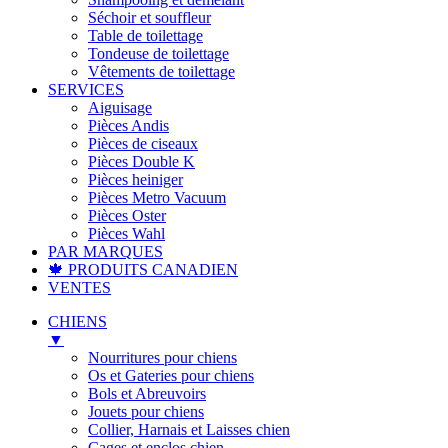
Séchoir et souffleur
Table de toilettage
Tondeuse de toilettage
Vêtements de toilettage
SERVICES
Aiguisage
Pièces Andis
Pièces de ciseaux
Pièces Double K
Pièces heiniger
Pièces Metro Vacuum
Pièces Oster
Pièces Wahl
PAR MARQUES
🍁 PRODUITS CANADIEN
VENTES
CHIENS
▼
Nourritures pour chiens
Os et Gateries pour chiens
Bols et Abreuvoirs
Jouets pour chiens
Collier, Harnais et Laisses chien
Cages et enclos chien