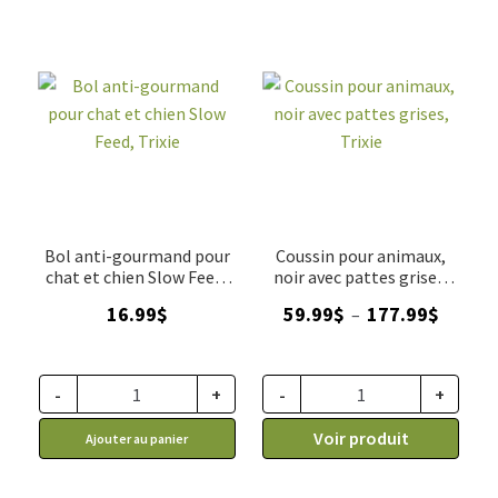
Bol anti-gourmand pour
Coussin pour animaux,
chat et chien Slow Feed,
noir avec pattes grises,
Trixie
Trixie
Plage
16.99
$
59.99
$
177.99
$
–
de
prix :
59.99$
-
+
-
+
à
Voir produit
Ajouter au panier
177.99$