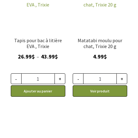
Tapis pour bac à litière
Matatabi moulu pour
EVA , Trixie
chat, Trixie 20 g
Plage
26.99
$
43.99
$
4.99
$
–
de
prix :
26.99$
-
+
-
+
à
Ajouter au panier
Voir produit
43.99$