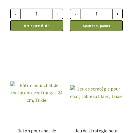
prix :
40.99$
-
+
-
+
à
Voir produit
Ajouter au panier
62.99$
Bâton pour chat de
Jeu de stratégie pour