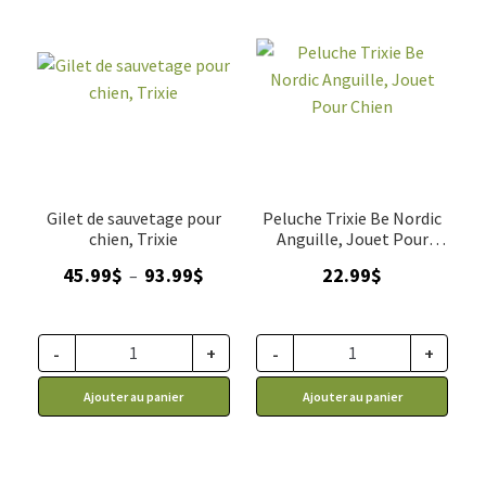
Gilet de sauvetage pour
Peluche Trixie Be Nordic
chien, Trixie
Anguille, Jouet Pour
Chien
Plage
45.99
$
93.99
$
22.99
$
–
de
prix :
45.99$
-
+
-
+
à
Ajouter au panier
Ajouter au panier
93.99$