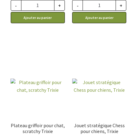
43.99$
61.99$
-
+
-
+
à
à
Ajouter au panier
Ajouter au panier
63.99$
88.99$
Plateau griffoir pour chat,
Jouet stratégique Chess
scratchy Trixie
pour chiens, Trixie