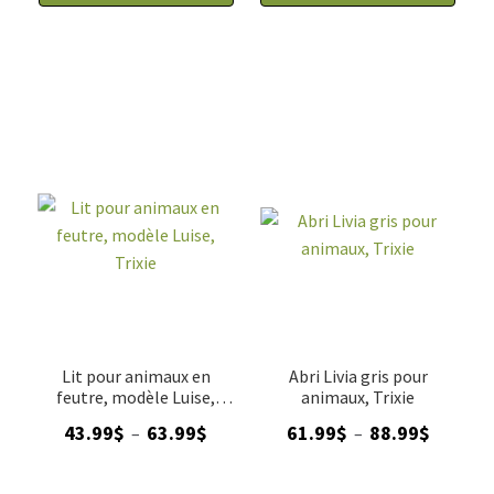
Lit pour animaux en
Abri Livia gris pour
feutre, modèle Luise,
animaux, Trixie
Trixie
Plage
Plage
43.99
$
63.99
$
61.99
$
88.99
$
–
–
de
de
prix :
prix :