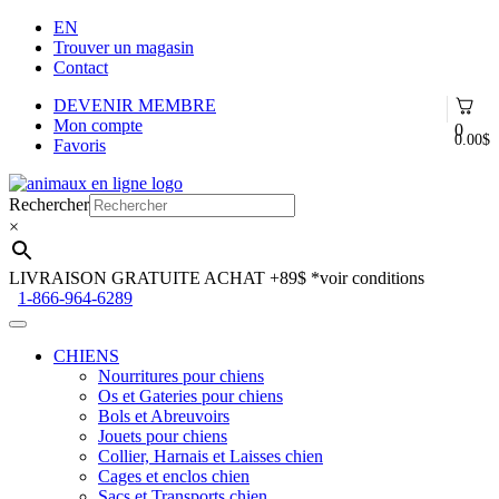
EN
Trouver un magasin
Contact
DEVENIR MEMBRE
Mon compte
0
0.00
$
Favoris
Aller
Aller
à
au
Rechercher
la
contenu
×
navigation
LIVRAISON GRATUITE ACHAT +89$
*voir conditions
1-866-964-6289
CHIENS
Nourritures pour chiens
Os et Gateries pour chiens
Bols et Abreuvoirs
Jouets pour chiens
Collier, Harnais et Laisses chien
Cages et enclos chien
Sacs et Transports chien