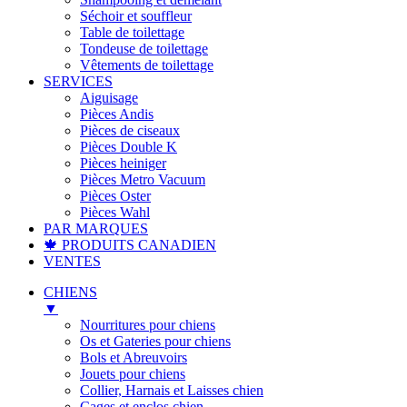
Séchoir et souffleur
Table de toilettage
Tondeuse de toilettage
Vêtements de toilettage
SERVICES
Aiguisage
Pièces Andis
Pièces de ciseaux
Pièces Double K
Pièces heiniger
Pièces Metro Vacuum
Pièces Oster
Pièces Wahl
PAR MARQUES
🍁 PRODUITS CANADIEN
VENTES
CHIENS
▼
Nourritures pour chiens
Os et Gateries pour chiens
Bols et Abreuvoirs
Jouets pour chiens
Collier, Harnais et Laisses chien
Cages et enclos chien