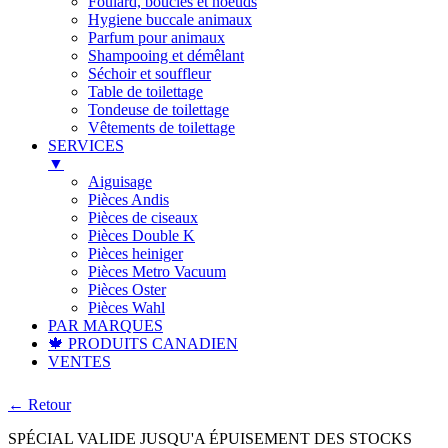
Foulard, boucles et noeuds
Hygiene buccale animaux
Parfum pour animaux
Shampooing et démêlant
Séchoir et souffleur
Table de toilettage
Tondeuse de toilettage
Vêtements de toilettage
SERVICES
▼
Aiguisage
Pièces Andis
Pièces de ciseaux
Pièces Double K
Pièces heiniger
Pièces Metro Vacuum
Pièces Oster
Pièces Wahl
PAR MARQUES
🍁 PRODUITS CANADIEN
VENTES
← Retour
SPÉCIAL VALIDE JUSQU'A ÉPUISEMENT DES STOCKS