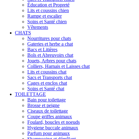
Éducation et Propreté
Lits et coussins chien
Rampe et escalier
Soins et Santé chien
Vêtements
CHATS
Nourritures pour chats
Gateries et herbe a chat
Bacs et Litières
Bols et Abreuvoirs chat
Jouets, Arbres pour chats
Colliers, Harnais et Laisses chat
Lits et coussins chat
Sacs et Transports chat
Cages et enclos chat
Soins et Santé chat
TOILETTAGE
Bain pour toilettage
Brosse et peigne
Ciseaux de toilettage
Coupe griffes animaux
Foulard, boucles et noeuds
Hygiene buccale animaux
Parfum pour animaux
Shampooing et démêlant