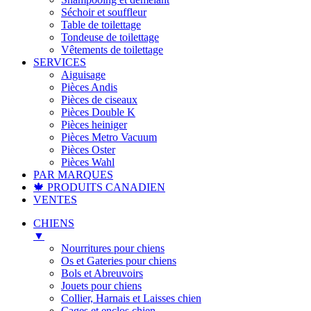
Séchoir et souffleur
Table de toilettage
Tondeuse de toilettage
Vêtements de toilettage
SERVICES
Aiguisage
Pièces Andis
Pièces de ciseaux
Pièces Double K
Pièces heiniger
Pièces Metro Vacuum
Pièces Oster
Pièces Wahl
PAR MARQUES
🍁 PRODUITS CANADIEN
VENTES
CHIENS
▼
Nourritures pour chiens
Os et Gateries pour chiens
Bols et Abreuvoirs
Jouets pour chiens
Collier, Harnais et Laisses chien
Cages et enclos chien