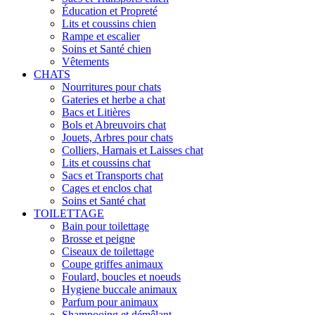
Éducation et Propreté
Lits et coussins chien
Rampe et escalier
Soins et Santé chien
Vêtements
CHATS
Nourritures pour chats
Gateries et herbe a chat
Bacs et Litières
Bols et Abreuvoirs chat
Jouets, Arbres pour chats
Colliers, Harnais et Laisses chat
Lits et coussins chat
Sacs et Transports chat
Cages et enclos chat
Soins et Santé chat
TOILETTAGE
Bain pour toilettage
Brosse et peigne
Ciseaux de toilettage
Coupe griffes animaux
Foulard, boucles et noeuds
Hygiene buccale animaux
Parfum pour animaux
Shampooing et démêlant