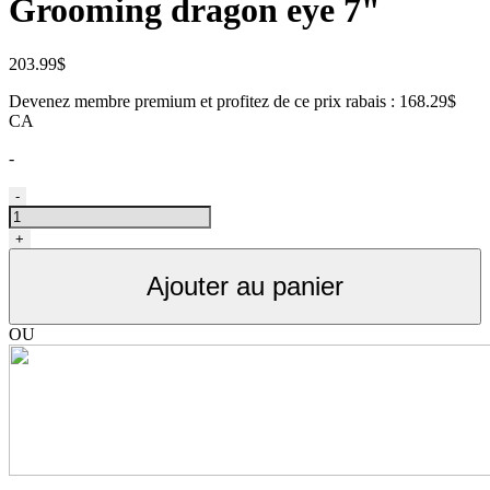
Grooming dragon eye 7"
203.99
$
Devenez membre premium et profitez de ce prix rabais : 168.29$
CA
-
quantité
-
de
Ciseau
+
de
toilettage
Ajouter au panier
droit,
Gain
Grooming
OU
dragon
eye
7"