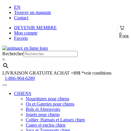
EN
Trouver un magasin
Contact
DEVENIR MEMBRE
Mon compte
0
0.00
$
Favoris
Aller
Aller
à
au
Rechercher
la
contenu
×
navigation
LIVRAISON GRATUITE ACHAT +89$
*voir conditions
1-866-964-6289
CHIENS
Nourritures pour chiens
Os et Gateries pour chiens
Bols et Abreuvoirs
Jouets pour chiens
Collier, Harnais et Laisses chien
Cages et enclos chien
Sacs et Transports chien