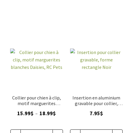
Collier pour chien à clip,
Insertion en aluminium
motif marguerites
gravable pour collier,
blanches Daisies, RC Pets
forme rectangle Noir, 2
Plage
15.99
$
18.99
$
7.95
$
–
grandeurs
de
prix :