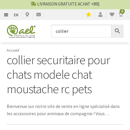
LIVRAISON GRATUITE ACHAT +89$
0
EN
CHIENS
Aller
Aller
▼
à
au
la
contenu
CHATS
▼
navigation
Accueil
collier securitaire pour
TOILETTAGE
▼
chats modele chat
SERVICES
▼
moustache rc pets
PAR MARQUES
🍁 PRODUITS CANADIEN
Bienvenue sur notre site de vente en ligne spécialisé dans
les accessoires pour animaux de compagnie ! Vous
cherchez le
collier
parfait pour votre fidèle compagnon à
VENTES
quatre pattes ? Ne cherchez plus, vous êtes au bon endroit