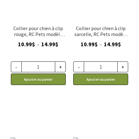
Collier pour chien à clip
Collier pour chien à clip
rouge, RC Pets modèle
sarcelle, RC Pets modèle
Primary
Primary Teal
Plage
Plage
10.99
$
14.99
$
10.99
$
14.99
$
–
–
de
de
prix :
prix :
10.99$
10.99$
-
+
-
+
à
à
Ajouter au panier
Ajouter au panier
14.99$
14.99$