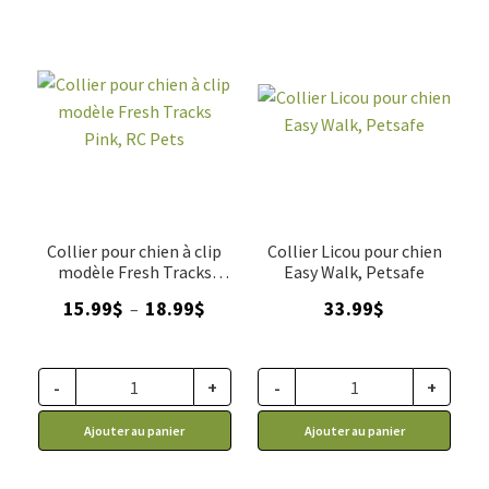
Collier pour chien à clip
Collier Licou pour chien
modèle Fresh Tracks
Easy Walk, Petsafe
Pink, RC Pets
Plage
15.99
$
18.99
$
33.99
$
–
de
prix :
15.99$
-
+
-
+
à
Ajouter au panier
Ajouter au panier
18.99$