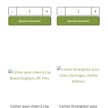
prix :
prix :
11.99$
24.99$
-
+
-
+
à
à
Ajouter au panier
Ajouter au panier
31.99$
26.99$
Collier pour chien à clip
Collier étrangleur pour