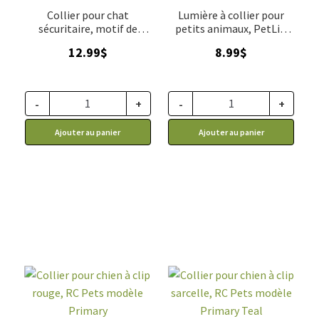
Collier pour chat
Lumière à collier pour
sécuritaire, motif de
petits animaux, PetLit,
sushi, RC Pets
Nite Ize
12.99
$
8.99
$
-
+
-
+
Ajouter au panier
Ajouter au panier