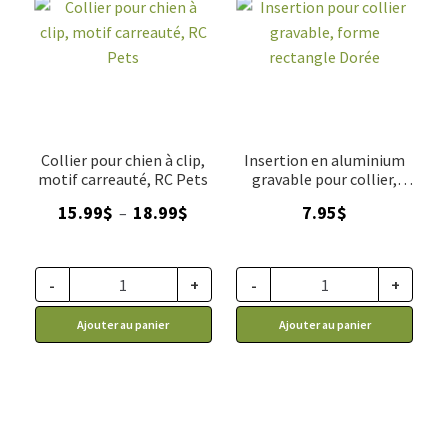
Collier pour chien à clip,
Insertion en aluminium
motif carreauté, RC Pets
gravable pour collier,
forme rectangle Dorée, 2
Plage
15.99
$
18.99
$
7.95
$
–
grandeurs
de
prix :
15.99$
-
+
-
+
à
Ajouter au panier
Ajouter au panier
18.99$