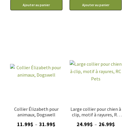
Ajouter au panier
Ajouter au panier
Collier Élizabeth pour
Large collier pour chien à
animaux, Dogswell
clip, motif à rayures, RC
Pets
Plage
Plage
11.99
$
31.99
$
24.99
$
26.99
$
–
–
de
de