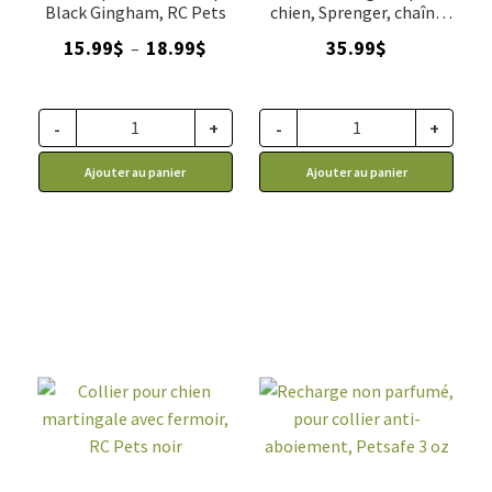
Black Gingham, RC Pets
chien, Sprenger, chaîne
4.00mm
Plage
15.99
$
18.99
$
35.99
$
–
de
prix :
15.99$
-
+
-
+
à
Ajouter au panier
Ajouter au panier
18.99$