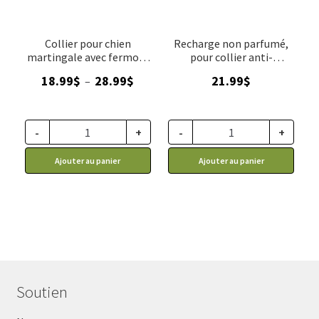
Collier pour chien
Recharge non parfumé,
martingale avec fermoir,
pour collier anti-
RC Pets noir
aboiement, Petsafe 3 oz
Plage
18.99
$
28.99
$
21.99
$
–
de
prix :
18.99$
-
+
-
+
à
Ajouter au panier
Ajouter au panier
28.99$
Soutien