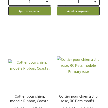
15.99$
-
+
-
+
à
Ajouter au panier
Ajouter au panier
18.99$
Collier pour chien,
Collier pour chien à clip
modèle Ribbon, Coastal
rose, RC Pets modèle
Primary Rose
Plage
Plage