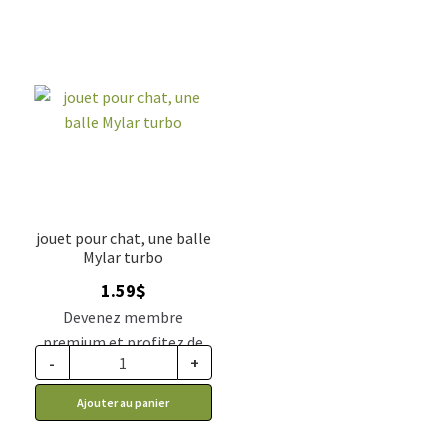
jouet pour chat, une balle
Mylar turbo
1.59
$
Devenez membre
premium et profitez de
-
+
ce prix rabais : 1.31$ CA
Ajouter au panier