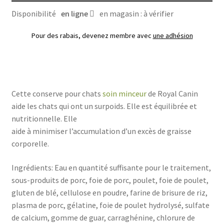
Royal
Disponibilité
en ligne
en magasin : à vérifier
Canin
145g
Pour des rabais, devenez membre avec
une adhésion
Cette conserve pour chats
soin minceur
de Royal Canin
aide les chats qui ont un surpoids. Elle est équilibrée et
nutritionnelle. Elle
aide à minimiser l’accumulation d’un excès de graisse
corporelle.
Ingrédients: Eau en quantité suffisante pour le traitement,
sous-produits de porc, foie de porc, poulet, foie de poulet,
gluten de blé, cellulose en poudre, farine de brisure de riz,
plasma de porc, gélatine, foie de poulet hydrolysé, sulfate
de calcium, gomme de guar, carraghénine, chlorure de