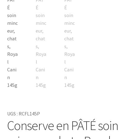
chat avec du porc est riche en saveur et en arôme, ce qui en
fait un choix apprécié des chats.En outre, pour les chats qui
ont besoin de perdre du poids, il existe des options de
nourriture spécialement formulées pour
la perte de poids
.
Ces aliments sont conçus pour aider à réduire l'excès de
poids tout en fournissant les nutriments essentiels dont
les chats ont besoin pour rester en bonne santé. La
nourriture pour chat à base de porc constitue donc une
excellente option nutritive et savoureuse pour votre
animal.
UGS :
RCFL145P
Conserve en PÂTÉ soin