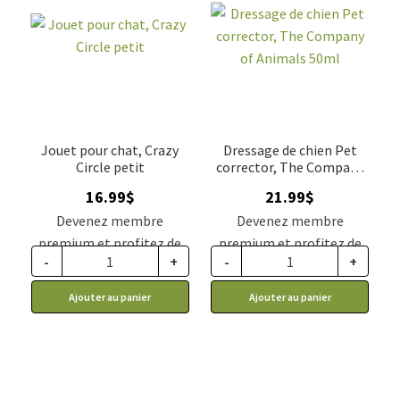
Jouet pour chat, Crazy
Dressage de chien Pet
Circle petit
corrector, The Company
of Animals 50ml
16.99
$
21.99
$
Devenez membre
Devenez membre
premium et profitez de
premium et profitez de
-
+
-
+
ce prix rabais : 14.02$ CA
ce prix rabais : 18.14$ CA
Ajouter au panier
Ajouter au panier