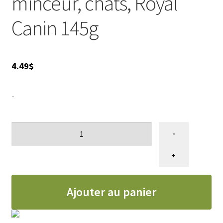
minceur, chats, Royal
Canin 145g
4.49
$
-
quantité
-
de
Conserve
+
en
PÂTÉ
Ajouter au panier
soin
minceur,
chats,