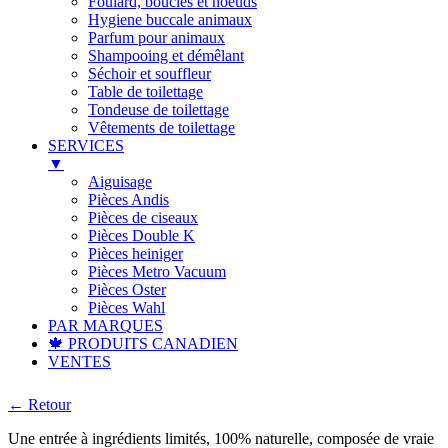
Foulard, boucles et noeuds
Hygiene buccale animaux
Parfum pour animaux
Shampooing et démêlant
Séchoir et souffleur
Table de toilettage
Tondeuse de toilettage
Vêtements de toilettage
SERVICES
▼
Aiguisage
Pièces Andis
Pièces de ciseaux
Pièces Double K
Pièces heiniger
Pièces Metro Vacuum
Pièces Oster
Pièces Wahl
PAR MARQUES
🍁 PRODUITS CANADIEN
VENTES
← Retour
Une entrée à ingrédients limités, 100% naturelle, composée de vraie