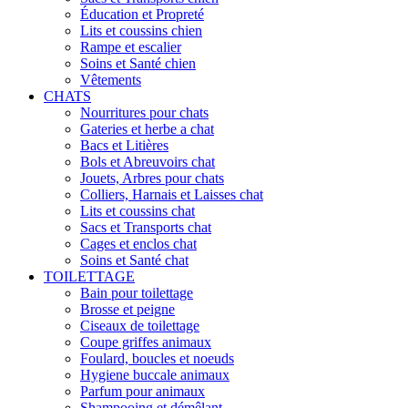
Éducation et Propreté
Lits et coussins chien
Rampe et escalier
Soins et Santé chien
Vêtements
CHATS
Nourritures pour chats
Gateries et herbe a chat
Bacs et Litières
Bols et Abreuvoirs chat
Jouets, Arbres pour chats
Colliers, Harnais et Laisses chat
Lits et coussins chat
Sacs et Transports chat
Cages et enclos chat
Soins et Santé chat
TOILETTAGE
Bain pour toilettage
Brosse et peigne
Ciseaux de toilettage
Coupe griffes animaux
Foulard, boucles et noeuds
Hygiene buccale animaux
Parfum pour animaux
Shampooing et démêlant