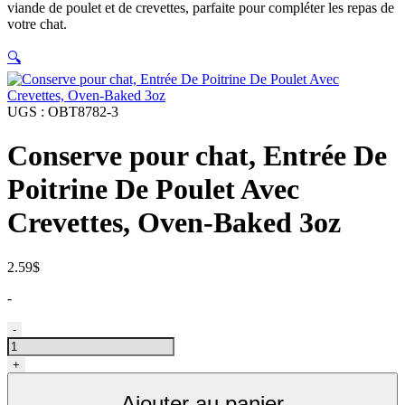
viande de poulet et de crevettes, parfaite pour compléter les repas de
votre chat.
🔍
UGS :
OBT8782-3
Conserve pour chat, Entrée De
Poitrine De Poulet Avec
Crevettes, Oven-Baked 3oz
2.59
$
-
quantité
-
de
Conserve
+
pour
chat,
Ajouter au panier