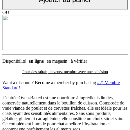
Entrée
De
Poitrine
OU
De
Poulet
Avec
Crevettes,
Oven-
Baked
3oz
Disponibilité
en ligne
en magasin : à vérifier
Pour des rabais, devenez membre avec
une adhésion
Want a discount? Become a member by purchasing
#2) Membre
Standard
!
L’entrée Oven-Baked est une nourriture à ingrédients limités,
conservée naturellement dans le bouillon de cuisson. Composée de
vraie viande de poulet et de crevettes fraîches, elle est idéale pour les
chats ayant des sensibilités alimentaires. Sans sous-produits,
gélatine, gluten ni carraghénine, elle constitue un choix sûr et sain.
Ce complément humide pour chat améliore l’hydratation et
accompagne parfaitement les aliments secs.