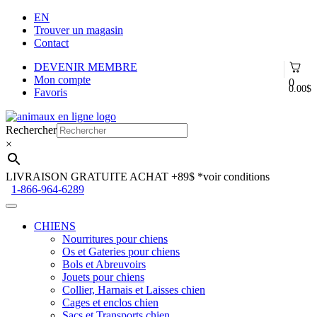
EN
Trouver un magasin
Contact
DEVENIR MEMBRE
Mon compte
0
0.00
$
Favoris
Aller
Aller
à
au
Rechercher
la
contenu
×
navigation
LIVRAISON GRATUITE ACHAT +89$
*voir conditions
1-866-964-6289
CHIENS
Nourritures pour chiens
Os et Gateries pour chiens
Bols et Abreuvoirs
Jouets pour chiens
Collier, Harnais et Laisses chien
Cages et enclos chien
Sacs et Transports chien