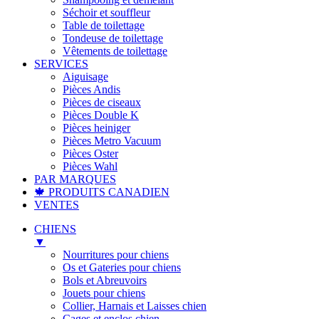
Séchoir et souffleur
Table de toilettage
Tondeuse de toilettage
Vêtements de toilettage
SERVICES
Aiguisage
Pièces Andis
Pièces de ciseaux
Pièces Double K
Pièces heiniger
Pièces Metro Vacuum
Pièces Oster
Pièces Wahl
PAR MARQUES
🍁 PRODUITS CANADIEN
VENTES
CHIENS
▼
Nourritures pour chiens
Os et Gateries pour chiens
Bols et Abreuvoirs
Jouets pour chiens
Collier, Harnais et Laisses chien
Cages et enclos chien