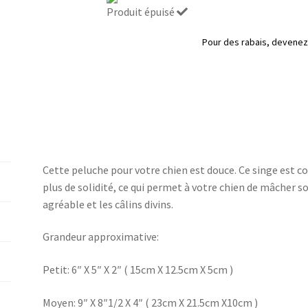
Spunky
Produit épuisé
pour
chiens,
Pour des rabais, deven
Kong
Cette peluche pour votre chien est douce. Ce singe est 
plus de solidité, ce qui permet à votre chien de mâcher 
agréable et les câlins divins.
Grandeur approximative:
Petit: 6″ X 5″ X 2″ ( 15cm X 12.5cm X 5cm )
Moyen: 9″ X 8″1/2 X 4″ ( 23cm X 21.5cm X10cm )