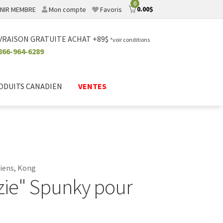
0
0.00
$
NIR MEMBRE
Mon compte
Favoris
VRAISON GRATUITE ACHAT +89$
*voir conditions
866-964-6289
ODUITS CANADIEN
VENTES
hiens, Kong
zie" Spunky pour