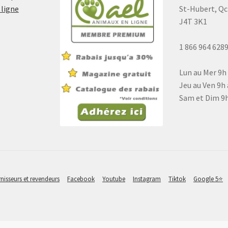
 ligne
St-Hubert, Qc
J4T 3K1
1 866 964 628
Lun au Mer 9h
Jeu au Ven 9h 
Sam et Dim 9h
nisseurs et revendeurs
Facebook
Youtube
Instagram
Tiktok
Google 5⭐