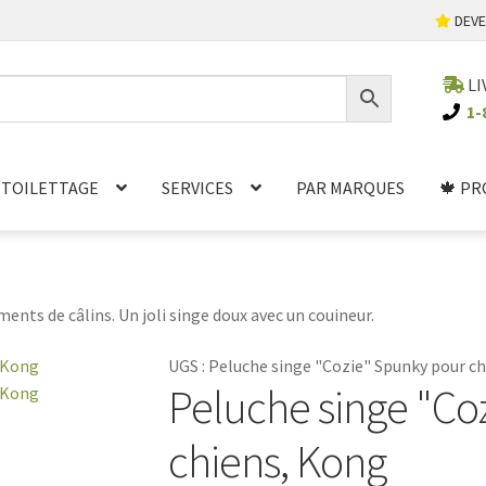
DEVE
LI
1-
TOILETTAGE
SERVICES
PAR MARQUES
🍁 PR
nts de câlins. Un joli singe doux avec un couineur.
UGS :
Peluche singe "Cozie" Spunky pour c
Peluche singe "Co
chiens, Kong