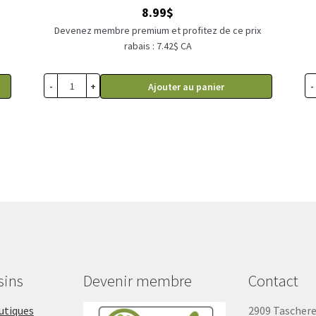
8.99
$
Devenez membre premium et profitez de ce prix
x
rabais : 7.42$ CA
-
+
-
Ajouter au panier
sins
Devenir membre
Contact
outiques
2909 Tascher