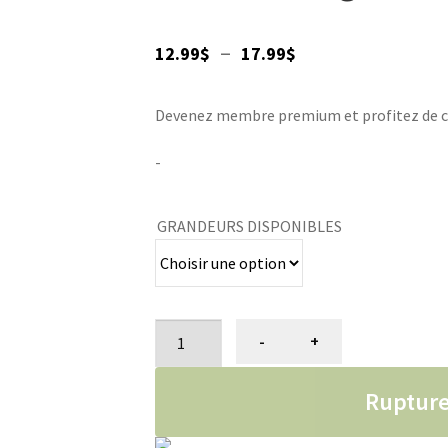
Plage
–
12.99
$
17.99
$
de
Devenez membre premium et profitez de ce p
prix :
12.99$
-
à
GRANDEURS DISPONIBLES
17.99$
quantité
-
+
de
Peluche
Rupture
singe
"Cozie"