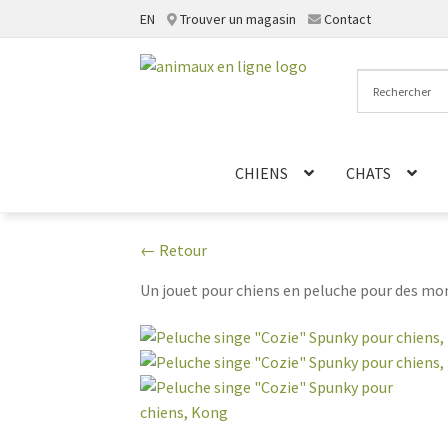
EN
Trouver un magasin
Contact
Aller
Aller
à
au
la
contenu
navigation
CHIENS
CHATS
← Retour
Un jouet pour chiens en peluche pour des mome