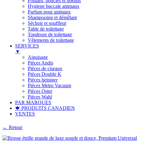
Foulard, boucles et noeuds
Hygiene buccale animaux
Parfum pour animaux
Shampooing et démêlant
Séchoir et souffleur
Table de toilettage
Tondeuse de toilettage
Vêtements de toilettage
SERVICES
▼
Aiguisage
Pièces Andis
Pièces de ciseaux
Pièces Double K
Pièces heiniger
Pièces Metro Vacuum
Pièces Oster
Pièces Wahl
PAR MARQUES
🍁 PRODUITS CANADIEN
VENTES
← Retour