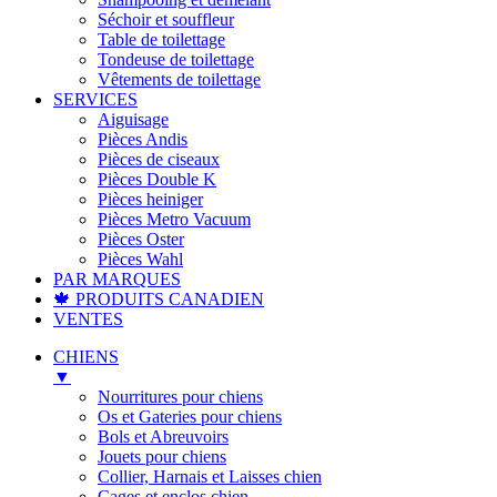
Séchoir et souffleur
Table de toilettage
Tondeuse de toilettage
Vêtements de toilettage
SERVICES
Aiguisage
Pièces Andis
Pièces de ciseaux
Pièces Double K
Pièces heiniger
Pièces Metro Vacuum
Pièces Oster
Pièces Wahl
PAR MARQUES
🍁 PRODUITS CANADIEN
VENTES
CHIENS
▼
Nourritures pour chiens
Os et Gateries pour chiens
Bols et Abreuvoirs
Jouets pour chiens
Collier, Harnais et Laisses chien
Cages et enclos chien