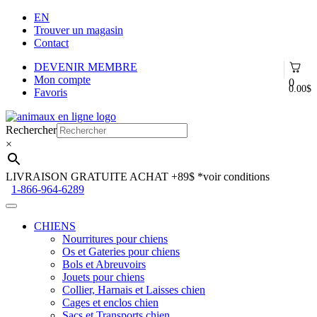
EN
Trouver un magasin
Contact
DEVENIR MEMBRE
Mon compte
0
0.00
$
Favoris
Aller
Aller
à
au
Rechercher
la
contenu
×
navigation
LIVRAISON GRATUITE ACHAT +89$
*voir conditions
1-866-964-6289
CHIENS
Nourritures pour chiens
Os et Gateries pour chiens
Bols et Abreuvoirs
Jouets pour chiens
Collier, Harnais et Laisses chien
Cages et enclos chien
Sacs et Transports chien