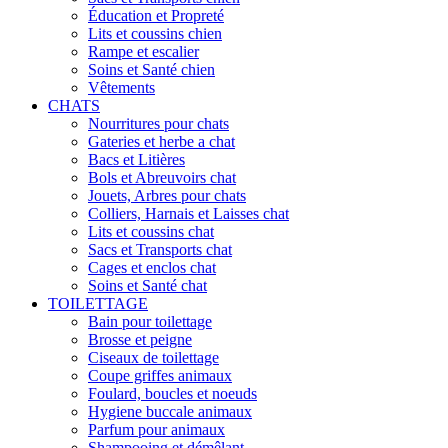
Éducation et Propreté
Lits et coussins chien
Rampe et escalier
Soins et Santé chien
Vêtements
CHATS
Nourritures pour chats
Gateries et herbe a chat
Bacs et Litières
Bols et Abreuvoirs chat
Jouets, Arbres pour chats
Colliers, Harnais et Laisses chat
Lits et coussins chat
Sacs et Transports chat
Cages et enclos chat
Soins et Santé chat
TOILETTAGE
Bain pour toilettage
Brosse et peigne
Ciseaux de toilettage
Coupe griffes animaux
Foulard, boucles et noeuds
Hygiene buccale animaux
Parfum pour animaux
Shampooing et démêlant