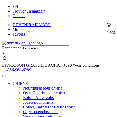
EN
Trouver un magasin
Contact
DEVENIR MEMBRE
Mon compte
0
0.00
$
Favoris
Aller
Aller
à
au
Rechercher
la
contenu
×
navigation
LIVRAISON GRATUITE ACHAT +89$
*voir conditions
1-866-964-6289
CHIENS
Nourritures pour chiens
Os et Gateries pour chiens
Bols et Abreuvoirs
Jouets pour chiens
Collier, Harnais et Laisses chien
Cages et enclos chien
Sacs et Transports chien