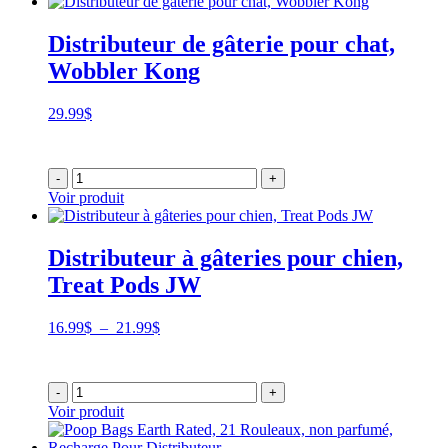
Distributeur de gâterie pour chat,
Wobbler Kong
29.99
$
-
+
Voir produit
Distributeur à gâteries pour chien,
Treat Pods JW
Plage
16.99
$
–
21.99
$
de
prix :
16.99$
-
+
à
Voir produit
21.99$