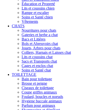
Éducation et Propreté
Lits et coussins chien
Rampe et escalier
Soins et Santé chien
Vêtements
CHATS
Nourritures pour chats
Gateries et herbe a chat
Bacs et Litières
Bols et Abreuvoirs chat
Jouets, Arbres pour chats
Colliers, Harnais et Laisses chat
Lits et coussins chat
Sacs et Transports chat
Cages et enclos chat
Soins et Santé chat
TOILETTAGE
Bain pour toilettage
Brosse et peigne
Ciseaux de toilettage
Coupe griffes animaux
Foulard, boucles et noeuds
Hygiene buccale animaux
Parfum pour animaux
Shampooing et démêlant