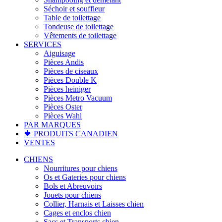
Séchoir et souffleur
Table de toilettage
Tondeuse de toilettage
Vêtements de toilettage
SERVICES
Aiguisage
Pièces Andis
Pièces de ciseaux
Pièces Double K
Pièces heiniger
Pièces Metro Vacuum
Pièces Oster
Pièces Wahl
PAR MARQUES
🍁 PRODUITS CANADIEN
VENTES
CHIENS
Nourritures pour chiens
Os et Gateries pour chiens
Bols et Abreuvoirs
Jouets pour chiens
Collier, Harnais et Laisses chien
Cages et enclos chien
Sacs et Transports chien