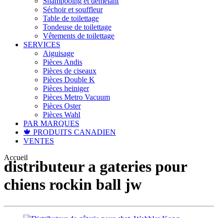
Shampooing et démêlant
Séchoir et souffleur
Table de toilettage
Tondeuse de toilettage
Vêtements de toilettage
SERVICES
Aiguisage
Pièces Andis
Pièces de ciseaux
Pièces Double K
Pièces heiniger
Pièces Metro Vacuum
Pièces Oster
Pièces Wahl
PAR MARQUES
🍁 PRODUITS CANADIEN
VENTES
Accueil
distributeur a gateries pour
chiens rockin ball jw