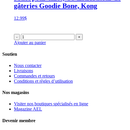
gâteries Goodie Bone, Kong
12.99
$
-
+
Ajouter au panier
Soutien
Nous contacter
Livraisons
Commandes et retours
Conditions et règles d’utilisation
Nos magasins
Visiter nos boutiques spécialisés en ligne
Magazine AEL
Devenir membre