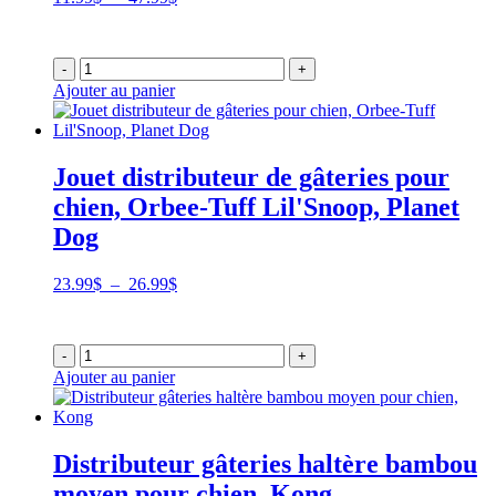
de
prix :
11.99$
-
+
à
Ajouter au panier
47.99$
Jouet distributeur de gâteries pour
chien, Orbee-Tuff Lil'Snoop, Planet
Dog
Plage
23.99
$
–
26.99
$
de
prix :
23.99$
-
+
à
Ajouter au panier
26.99$
Distributeur gâteries haltère bambou
moyen pour chien, Kong