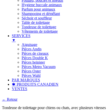
Foulard, boucles et noeuds
Hygiene buccale animaux
Parfum pour animaux
Shampooing et démêlant
Séchoir et souffleur
Table de toilettage
Tondeuse de toilettage
Vêtements de toilettage
SERVICES
▼
Aiguisage
Pièces Andis
Pièces de ciseaux
Pièces Double K
Pièces heiniger
Pièces Metro Vacuum
Pièces Oster
Pièces Wahl
PAR MARQUES
🍁 PRODUITS CANADIEN
VENTES
← Retour
Tondeuse de toilettage pour chiens ou chats, avec plusieurs vitesses