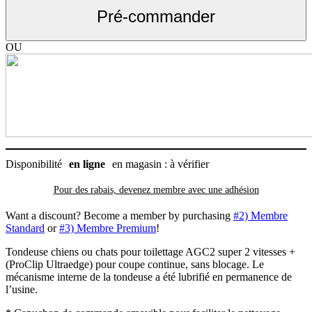
AGC2
Pré-commander
2
Super
2
OU
vitesses
+pour
toilettage
professionnel
Disponibilité
en ligne
en magasin : à vérifier
Pour des rabais, devenez membre avec
une adhésion
Want a discount? Become a member by purchasing
#2) Membre
Standard
or
#3) Membre Premium
!
Tondeuse chiens ou chats pour toilettage AGC2 super 2 vitesses +
(ProClip Ultraedge) pour coupe continue, sans blocage. Le
mécanisme interne de la tondeuse a été lubrifié en permanence de
l’usine.