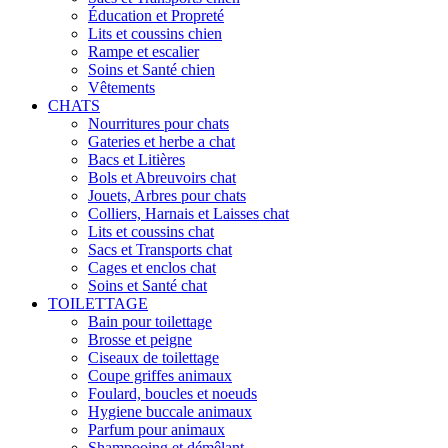
Éducation et Propreté
Lits et coussins chien
Rampe et escalier
Soins et Santé chien
Vêtements
CHATS
Nourritures pour chats
Gateries et herbe a chat
Bacs et Litières
Bols et Abreuvoirs chat
Jouets, Arbres pour chats
Colliers, Harnais et Laisses chat
Lits et coussins chat
Sacs et Transports chat
Cages et enclos chat
Soins et Santé chat
TOILETTAGE
Bain pour toilettage
Brosse et peigne
Ciseaux de toilettage
Coupe griffes animaux
Foulard, boucles et noeuds
Hygiene buccale animaux
Parfum pour animaux
Shampooing et démêlant