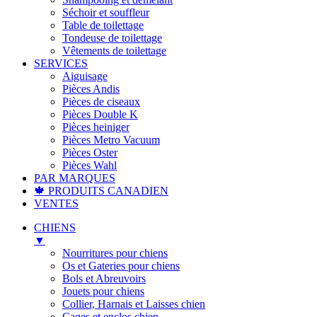
Séchoir et souffleur
Table de toilettage
Tondeuse de toilettage
Vêtements de toilettage
SERVICES
Aiguisage
Pièces Andis
Pièces de ciseaux
Pièces Double K
Pièces heiniger
Pièces Metro Vacuum
Pièces Oster
Pièces Wahl
PAR MARQUES
🍁 PRODUITS CANADIEN
VENTES
CHIENS
▼
Nourritures pour chiens
Os et Gateries pour chiens
Bols et Abreuvoirs
Jouets pour chiens
Collier, Harnais et Laisses chien
Cages et enclos chien