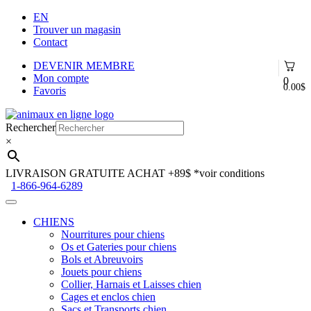
EN
Trouver un magasin
Contact
DEVENIR MEMBRE
Mon compte
0
0.00
$
Favoris
Aller
Aller
à
au
Rechercher
la
contenu
×
navigation
LIVRAISON GRATUITE ACHAT +89$
*voir conditions
1-866-964-6289
CHIENS
Nourritures pour chiens
Os et Gateries pour chiens
Bols et Abreuvoirs
Jouets pour chiens
Collier, Harnais et Laisses chien
Cages et enclos chien
Sacs et Transports chien