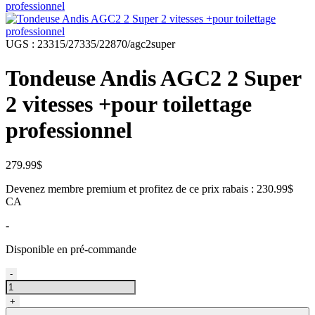
UGS :
23315/27335/22870/agc2super
Tondeuse Andis AGC2 2 Super
2 vitesses +pour toilettage
professionnel
279.99
$
Devenez membre premium et profitez de ce prix rabais : 230.99$
CA
-
Disponible en pré-commande
quantité
-
de
Tondeuse
+
Andis