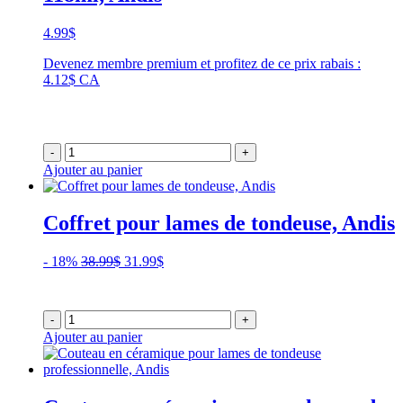
4.99
$
Devenez membre premium et profitez de ce prix rabais :
4.12$ CA
-
+
Ajouter au panier
Coffret pour lames de tondeuse, Andis
Le
Le
- 18%
38.99
$
31.99
$
prix
prix
initial
actuel
était :
est :
-
+
38.99$.
31.99$.
Ajouter au panier