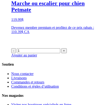
Marche ou escalier pour chien
Petmate
119.99
$
Devenez membre premium et profitez de ce prix rabais :
110.39$ CA
-
+
Ajouter au panier
Soutien
Nous contacter
Livraisons
Commandes et retours
Conditions et règles d’utilisation
Nos magasins
Visiter nos boutiques spécialisés en ligne