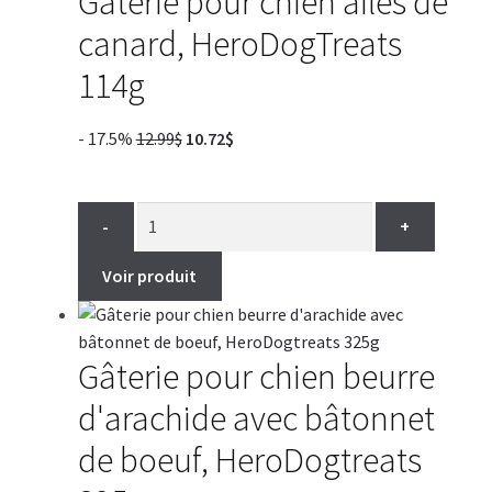
Gâterie pour chien ailes de
canard, HeroDogTreats
114g
Le
Le
- 17.5%
12.99
$
10.72
$
prix
prix
initial
actuel
était :
est :
-
+
12.99$.
10.72$.
Voir produit
Gâterie pour chien beurre
d'arachide avec bâtonnet
de boeuf, HeroDogtreats