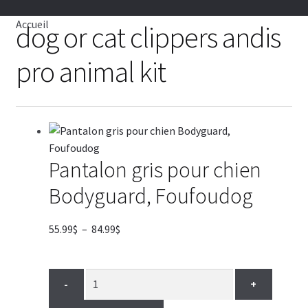
CHIENS
Accueil
dog or cat clippers andis
▼
pro animal kit
CHATS
▼
TOILETTAGE
▼
Pantalon gris pour chien
SERVICES
Bodyguard, Foufoudog
▼
Plage
55.99
$
–
84.99
$
PAR MARQUES
de
prix :
🍁 PRODUITS CANADIEN
55.99$
-
+
à
VENTES