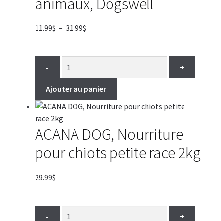
animaux, Dogswell
Plage
11.99
$
–
31.99
$
de
prix :
11.99$
-
+
à
31.99$
Ajouter au panier
ACANA DOG, Nourriture
pour chiots petite race 2kg
29.99
$
-
+