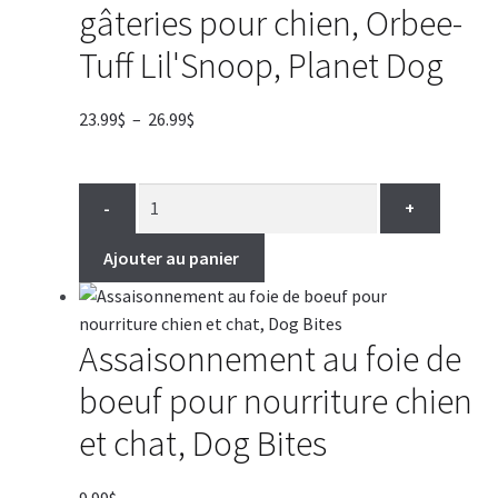
gâteries pour chien, Orbee-
Tuff Lil'Snoop, Planet Dog
Plage
23.99
$
–
26.99
$
de
prix :
23.99$
-
+
à
26.99$
Ajouter au panier
Assaisonnement au foie de
boeuf pour nourriture chien
et chat, Dog Bites
9.99
$