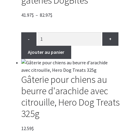
gâteries DogBites
Plage
41.97
$
–
82.97
$
de
prix :
41.97$
-
+
à
82.97$
Ajouter au panier
Gâterie pour chiens au
beurre d'arachide avec
citrouille, Hero Dog Treats
325g
12.59
$