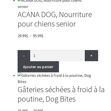
ACANA DOG, Nourriture
pour chiens senior
Plage
29.99
$
–
95.99
$
de
prix :
29.99$
-
+
à
95.99$
Ajouter au panier
Gâteries séchées à froid à la
poutine, Dog Bites
Plage
15.99
$
–
28.99
$