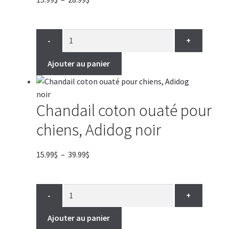
de
prix :
15.99$
-
+
à
28.99$
Ajouter au panier
Chandail coton ouaté pour
chiens, Adidog noir
Plage
15.99
$
–
39.99
$
de
prix :
15.99$
-
+
à
39.99$
Ajouter au panier