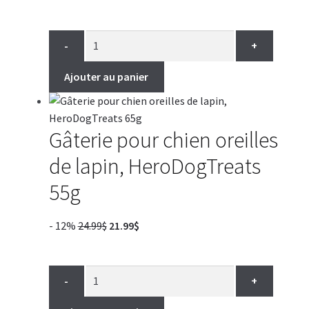
-
+
Ajouter au panier
Gâterie pour chien oreilles
de lapin, HeroDogTreats
55g
Le
Le
- 12%
24.99
$
21.99
$
prix
prix
initial
actuel
était :
est :
-
+
24.99$.
21.99$.