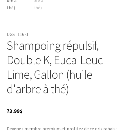
UGS :
116-1
Shampoing répulsif,
Double K, Euca-Leuc-
Lime, Gallon (huile
d'arbre à thé)
73.99
$
Devenez membre premium et profitez de ce prix rabais :