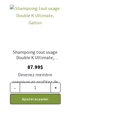
Shampoing tout usage
Double K Ultimate,
Gallon
87.99
$
Devenez membre
premium et profitez de
-
+
ce prix rabais : 74.79$ CA
Ajouter au panier