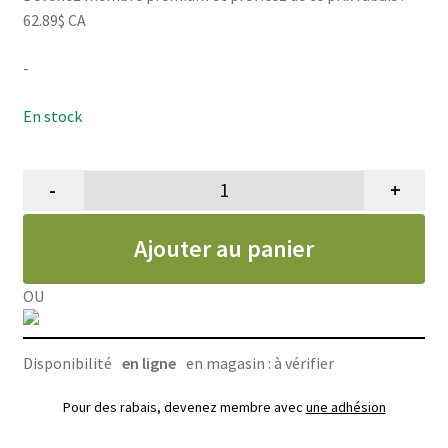
62.89$ CA
-
En stock
-
+
quantité de Shampoing répulsif, 
Ajouter au panier
OU
Disponibilité
en ligne
en magasin : à vérifier
Pour des rabais, devenez membre avec
une adhésion