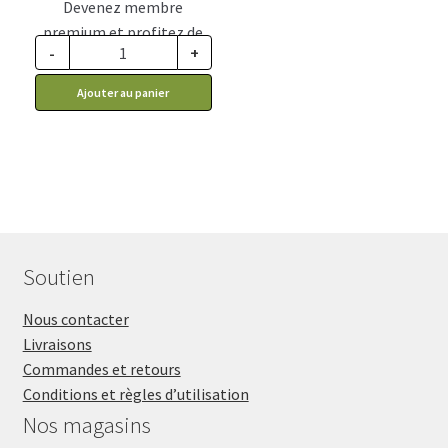
Devenez membre
premium et profitez de
-
+
ce prix rabais : 4.12$ CA
Ajouter au panier
Soutien
Nous contacter
Livraisons
Commandes et retours
Conditions et règles d’utilisation
Nos magasins