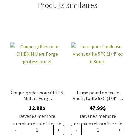
Produits similaires
Coupe-griffes pour CHIEN
Lame pour tondeuse
Millers Forge
Andis, taille 5FC (1/4'' ou
professionnel
6.3mm)
32.99
$
47.99
$
Devenez membre
Devenez membre
premium et profitez de
premium et profitez de
-
+
-
+
ce prix rabais : 27.22$ CA
ce prix rabais : 39.59$ CA