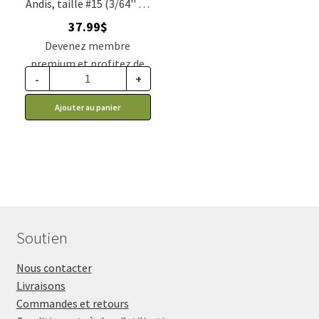
Andis, taille #15 (3/64'' ou
1.2mm)
37.99
$
Devenez membre
premium et profitez de
-
+
ce prix rabais : 31.34$ CA
Ajouter au panier
Soutien
Nous contacter
Livraisons
Commandes et retours