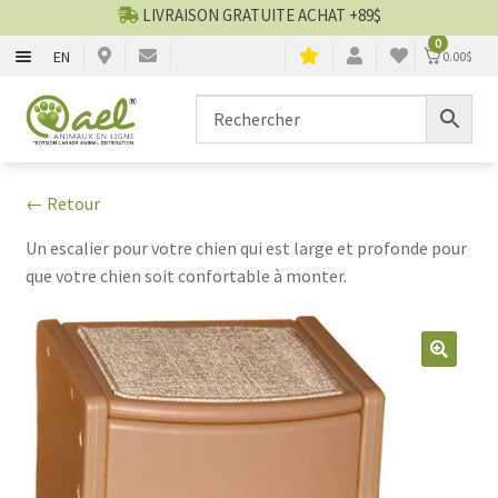
LIVRAISON GRATUITE ACHAT +89$
0
EN
0.00
$
CHIENS
Aller
Aller
▼
à
au
la
contenu
CHATS
▼
navigation
← Retour
TOILETTAGE
▼
Un escalier pour votre chien qui est large et profonde pour
que votre chien soit confortable à monter.
SERVICES
▼
PAR MARQUES
🔍
🍁 PRODUITS CANADIEN
VENTES