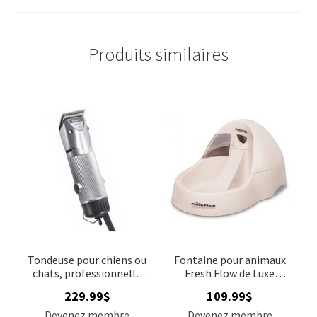
Produits similaires
Tondeuse pour chiens ou
Fontaine pour animaux
chats, professionnelle
Fresh Flow de Luxe
Oster A5, 1 vitesse
Petmate, 3.19 L (108 oz)
229.99
$
109.99
$
Devenez membre
Devenez membre