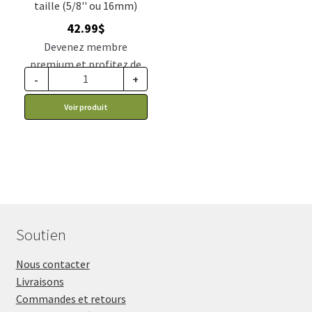
taille (5/8'' ou 16mm)
42.99
$
Devenez membre
premium et profitez de
-
+
ce prix rabais : 35.47$ CA
Voir produit
Soutien
Nous contacter
Livraisons
Commandes et retours