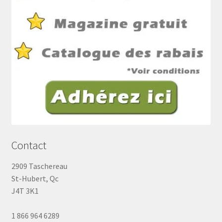
Contact
2909 Taschereau
St-Hubert, Qc
J4T 3K1
1 866 964 6289