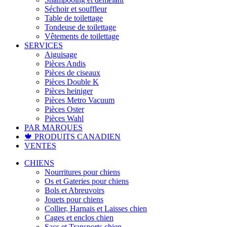
Séchoir et souffleur
Table de toilettage
Tondeuse de toilettage
Vêtements de toilettage
SERVICES
Aiguisage
Pièces Andis
Pièces de ciseaux
Pièces Double K
Pièces heiniger
Pièces Metro Vacuum
Pièces Oster
Pièces Wahl
PAR MARQUES
🍁 PRODUITS CANADIEN
VENTES
CHIENS
Nourritures pour chiens
Os et Gateries pour chiens
Bols et Abreuvoirs
Jouets pour chiens
Collier, Harnais et Laisses chien
Cages et enclos chien
Sacs et Transports chien