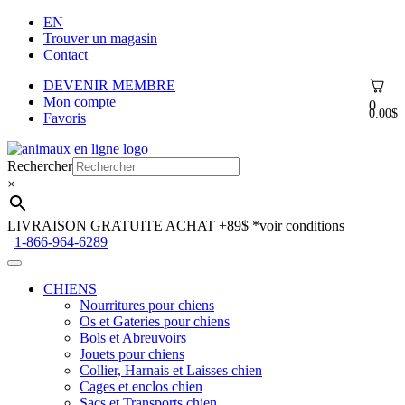
EN
Trouver un magasin
Contact
DEVENIR MEMBRE
Mon compte
0
0.00
$
Favoris
Aller
Aller
à
au
Rechercher
la
contenu
×
navigation
LIVRAISON GRATUITE ACHAT +89$
*voir conditions
1-866-964-6289
CHIENS
Nourritures pour chiens
Os et Gateries pour chiens
Bols et Abreuvoirs
Jouets pour chiens
Collier, Harnais et Laisses chien
Cages et enclos chien
Sacs et Transports chien