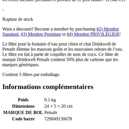
-
Rupture de stock
Want a discount? Become a member by purchasing
#2) Membre
Standard
,
#3) Membre Premium
or
#4) Membre PRIVILÉGIER
!
Le filtre pour la fontaine d’eau pour chien et chat Drinkwell de
Petsafe élimine les mauvais goûts et les mauvaises odeurs de l’eau.
Le filtre est fait à partir de coquilles de noix de coco. Ce filtre de
marque Drinkwell Petsafe contient 50% plus de carbone que les
marques génériques.
Contient 3 filtres par emballage.
Informations complémentaires
Poids
0.1 kg
Dimensions
24 × 5 × 20 cm
MARQUE DE BOL
Petsafe
Code barre
729849130678