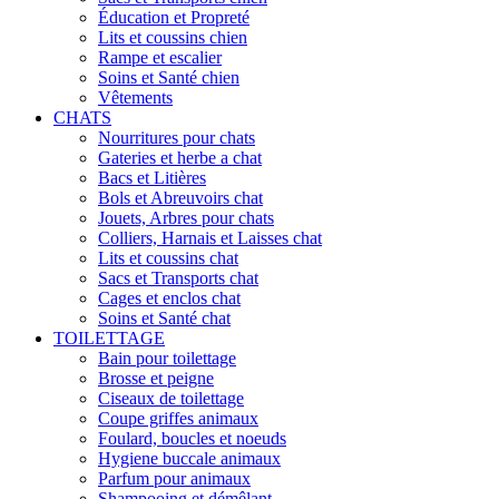
Éducation et Propreté
Lits et coussins chien
Rampe et escalier
Soins et Santé chien
Vêtements
CHATS
Nourritures pour chats
Gateries et herbe a chat
Bacs et Litières
Bols et Abreuvoirs chat
Jouets, Arbres pour chats
Colliers, Harnais et Laisses chat
Lits et coussins chat
Sacs et Transports chat
Cages et enclos chat
Soins et Santé chat
TOILETTAGE
Bain pour toilettage
Brosse et peigne
Ciseaux de toilettage
Coupe griffes animaux
Foulard, boucles et noeuds
Hygiene buccale animaux
Parfum pour animaux
Shampooing et démêlant