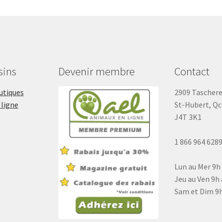
sins
Devenir membre
Contact
outiques
2909 Tascher
 ligne
St-Hubert, Qc
J4T 3K1
1 866 964 628
Lun au Mer 9h
Jeu au Ven 9h 
Sam et Dim 9h