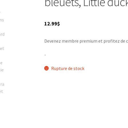
bleuets, Little duc
12.99
$
Devenez membre premium et profitez de ce p
-
Rupture de stock