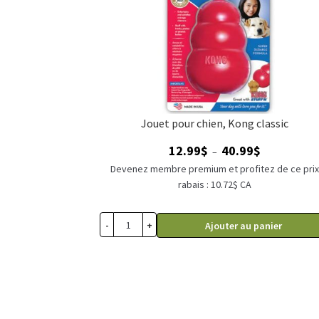
Jouet pour chien, Kong classic
Plage
12.99
$
40.99
$
–
de
Devenez membre premium et profitez de ce pri
prix :
rabais : 10.72$ CA
12.99$
à
-
+
Ajouter au panier
40.99$