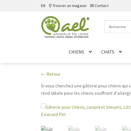
EN
Trouver un magasin
Contact
Aller
Aller
à
au
la
contenu
navigation
CHIENS
CHATS
← Retour
Si vous cherchez une gâterie pour chiens qui soi
rend idéale pour les chiens souffrant d'allerg
manquera pas d'apprécier. De plus, la texture
animal de compagnie.