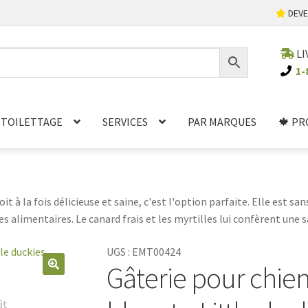
DEVE
LI
1-
TOILETTAGE
SERVICES
PAR MARQUES
🍁 PR
t à la fois délicieuse et saine, c'est l'option parfaite. Elle est san
ies alimentaires. Le canard frais et les myrtilles lui confèrent une
 croquante est parfaite pour les récompenses de dressage. Cette g
UGS :
EMT00424
Gâterie pour chien
🔍