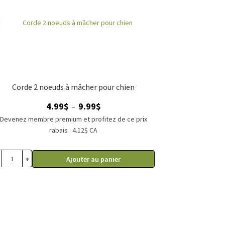
Corde 2 noeuds à mâcher pour chien
Plage
4.99
$
9.99
$
–
de
Devenez membre premium et profitez de ce prix
prix :
rabais : 4.12$ CA
4.99$
à
+
Ajouter au panier
9.99$