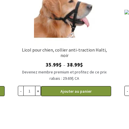
Licol pour chien, collier anti-traction Halti,
noir
Plage
35.99
$
38.99
$
–
x
de
Devenez membre premium et profitez de ce prix
prix :
rabais : 29.69$ CA
35.99$
à
-
+
-
Ajouter au panier
38.99$