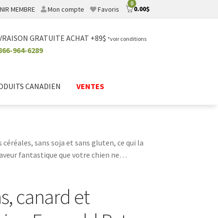
0
0.00
$
NIR MEMBRE
Mon compte
Favoris
VRAISON GRATUITE ACHAT +89$
*voir conditions
866-964-6289
ODUITS CANADIEN
VENTES
s céréales, sans soja et sans gluten, ce qui la
 saveur fantastique que votre chien ne
âterie pour chiens sera appréciée par votre
s, canard et