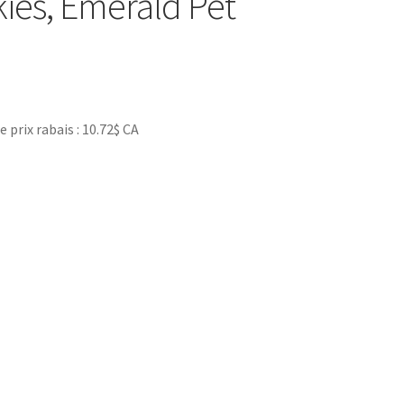
kies, Emerald Pet
rix rabais : 10.72$ CA