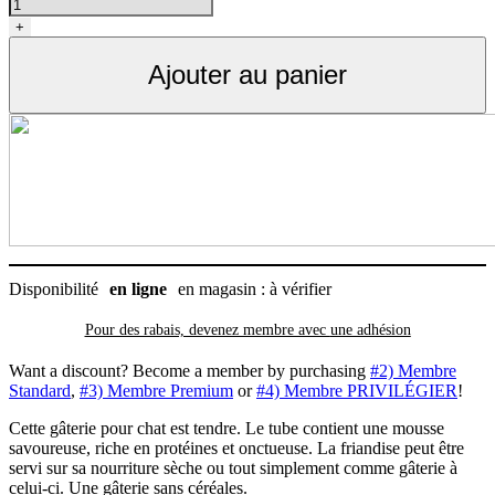
de
Gâterie
+
tendre
pour
Ajouter au panier
chat,
mousse
en
tube
3
saveurs,
Tikipets
(
6
tubes)
Disponibilité
en ligne
en magasin : à vérifier
Pour des rabais, devenez membre avec
une adhésion
Want a discount? Become a member by purchasing
#2) Membre
Standard
,
#3) Membre Premium
or
#4) Membre PRIVILÉGIER
!
Cette gâterie pour chat est tendre. Le tube contient une mousse
savoureuse, riche en protéines et onctueuse. La friandise peut être
servi sur sa nourriture sèche ou tout simplement comme gâterie à
celui-ci. Une gâterie sans céréales.