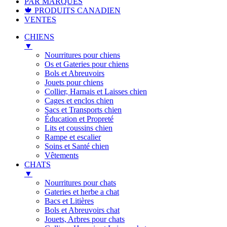
PAR MARQUES
🍁 PRODUITS CANADIEN
VENTES
CHIENS
▼
Nourritures pour chiens
Os et Gateries pour chiens
Bols et Abreuvoirs
Jouets pour chiens
Collier, Harnais et Laisses chien
Cages et enclos chien
Sacs et Transports chien
Éducation et Propreté
Lits et coussins chien
Rampe et escalier
Soins et Santé chien
Vêtements
CHATS
▼
Nourritures pour chats
Gateries et herbe a chat
Bacs et Litières
Bols et Abreuvoirs chat
Jouets, Arbres pour chats