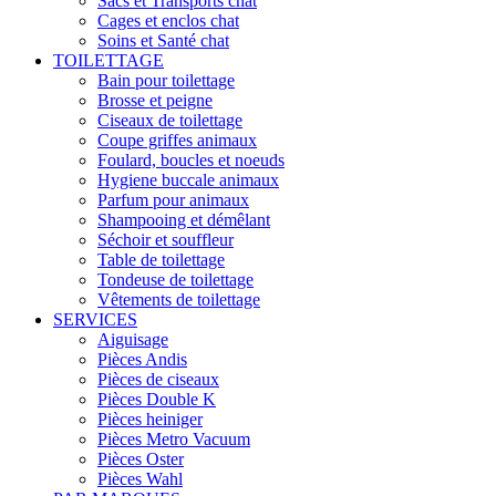
Sacs et Transports chat
Cages et enclos chat
Soins et Santé chat
TOILETTAGE
Bain pour toilettage
Brosse et peigne
Ciseaux de toilettage
Coupe griffes animaux
Foulard, boucles et noeuds
Hygiene buccale animaux
Parfum pour animaux
Shampooing et démêlant
Séchoir et souffleur
Table de toilettage
Tondeuse de toilettage
Vêtements de toilettage
SERVICES
Aiguisage
Pièces Andis
Pièces de ciseaux
Pièces Double K
Pièces heiniger
Pièces Metro Vacuum
Pièces Oster
Pièces Wahl