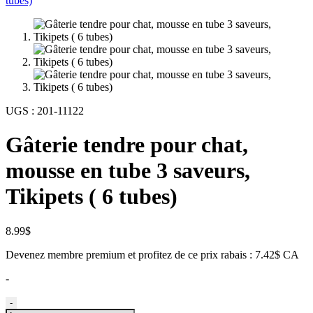
UGS :
201-11122
Gâterie tendre pour chat,
mousse en tube 3 saveurs,
Tikipets ( 6 tubes)
8.99
$
Devenez membre premium et profitez de ce prix rabais : 7.42$ CA
-
quantité
-