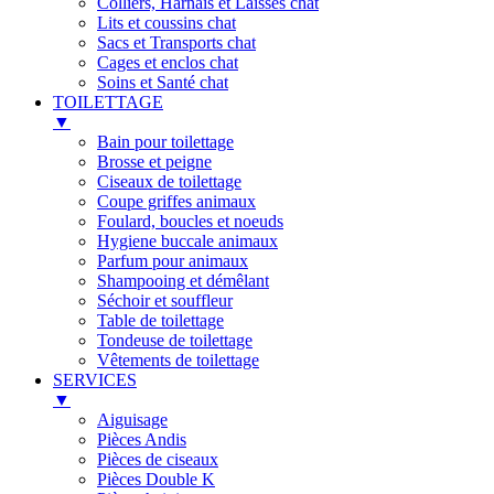
Colliers, Harnais et Laisses chat
Lits et coussins chat
Sacs et Transports chat
Cages et enclos chat
Soins et Santé chat
TOILETTAGE
▼
Bain pour toilettage
Brosse et peigne
Ciseaux de toilettage
Coupe griffes animaux
Foulard, boucles et noeuds
Hygiene buccale animaux
Parfum pour animaux
Shampooing et démêlant
Séchoir et souffleur
Table de toilettage
Tondeuse de toilettage
Vêtements de toilettage
SERVICES
▼
Aiguisage
Pièces Andis
Pièces de ciseaux
Pièces Double K