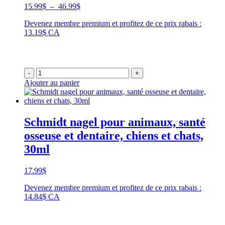
Plage
15.99
$
–
46.99
$
de
Devenez membre premium et profitez de ce prix rabais :
prix :
13.19$ CA
15.99$
à
46.99$
-
+
Ajouter au panier
Schmidt nagel pour animaux, santé
osseuse et dentaire, chiens et chats,
30ml
17.99
$
Devenez membre premium et profitez de ce prix rabais :
14.84$ CA