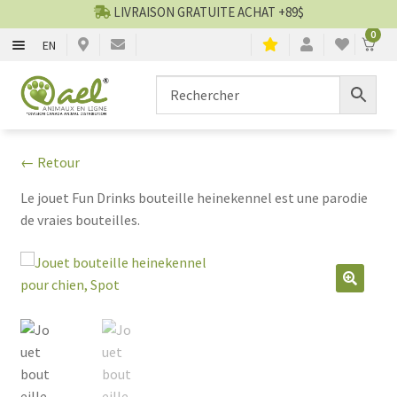
LIVRAISON GRATUITE ACHAT +89$
0
EN
CHIENS
Aller
Aller
▼
à
au
la
contenu
CHATS
▼
navigation
← Retour
TOILETTAGE
▼
Le jouet Fun Drinks bouteille heinekennel est une parodie
de vraies bouteilles.
SERVICES
▼
PAR MARQUES
🔍
🍁 PRODUITS CANADIEN
VENTES