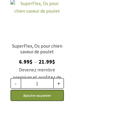
SuperFlex, Os pour chien
saveur de poulet
Plage
6.99
$
21.99
$
–
de
Devenez membre
prix :
premium et profitez de
6.99$
-
+
ce prix rabais : 5.77$ CA
à
Ajouter au panier
21.99$