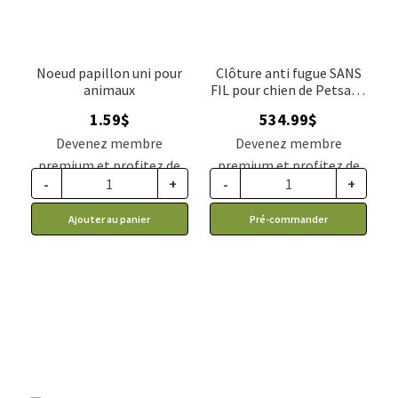
Noeud papillon uni pour
Clôture anti fugue SANS
animaux
FIL pour chien de Petsafe,
modèle PIF-300-21.
1.59
$
534.99
$
Devenez membre
Devenez membre
premium et profitez de
premium et profitez de
-
+
-
+
ce prix rabais : 1.31$ CA
ce prix rabais : 441.37$ CA
Ajouter au panier
Pré-commander