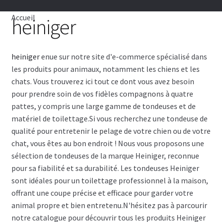
CHIENS
Accueil
heiniger
CHATS
heiniger
enue sur notre site d'e-commerce spécialisé dans
TOILETTAGE
les produits pour animaux, notamment les chiens et les
chats. Vous trouverez ici tout ce dont vous avez besoin
SERVICES
pour prendre soin de vos fidèles compagnons à quatre
pattes, y compris une large gamme de tondeuses et de
PAR MARQUES
matériel de toilettage.Si vous recherchez une tondeuse de
qualité pour entretenir le pelage de votre chien ou de votre
🍁 PRODUITS CANADIEN
chat, vous êtes au bon endroit ! Nous vous proposons une
sélection de tondeuses de la marque Heiniger, reconnue
pour sa fiabilité et sa durabilité. Les tondeuses Heiniger
VENTES
sont idéales pour un toilettage professionnel à la maison,
offrant une coupe précise et efficace pour garder votre
animal propre et bien entretenu.N'hésitez pas à parcourir
notre catalogue pour découvrir tous les produits Heiniger