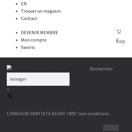
EN
Trouver un magasin
Contact
DEVENIR MEMBRE
Mon compte
0
0.00
$
Favoris
Aller
Aller
Rechercher
à
au
la
contenu
×
navigation
LIVRAISON GRATUITE ACHAT +89$
*voir conditions
1-866-964-6289