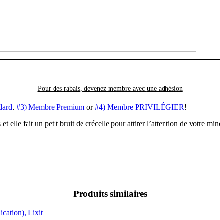
Pour des rabais, devenez membre avec
une adhésion
dard
,
#3) Membre Premium
or
#4) Membre PRIVILÉGIER
!
 elle fait un petit bruit de crécelle pour attirer l’attention de votre min
Produits similaires