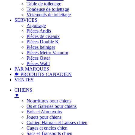
Table de toilettage
Tondeuse de toilettage
Vêtements de toilettage
SERVICES
Aiguisage
Pièces Andis
Pièces de ciseaux
Pièces Double K
Pièces heiniger
Pièces Metro Vacuum
Pièces Oster
Pièces Wahl
PAR MARQUES
🍁 PRODUITS CANADIEN
VENTES
CHIENS
▼
Nourritures pour chiens
Os et Gateries pour chiens
Bols et Abreuvoirs
Jouets pour chiens
Collier, Harnais et Laisses chien
Cages et enclos chien
Sacs et Transports chien