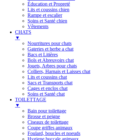
Éducation et Propreté
Lits et coussins chien
Rampe et escalier
Soins et Santé chien
Vêtements
CHATS
▼
Nourritures pour chats
Gateries et herbe a chat
Bacs et Litières
Bols et Abreuvoirs chat
Jouets, Arbres pour chats
Colliers, Harnais et Laisses chat
Lits et coussins chat
Sacs et Transports chat
Cages et enclos chat
Soins et Santé chat
TOILETTAGE
▼
Bain pour toilettage
Brosse et peigne
Ciseaux de toilettage
Coupe griffes animaux
Foulard, boucles et noeuds
Hygiene buccale animaux