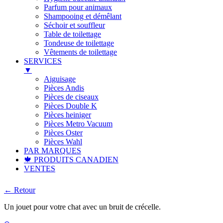
Parfum pour animaux
Shampooing et démêlant
Séchoir et souffleur
Table de toilettage
Tondeuse de toilettage
Vêtements de toilettage
SERVICES
▼
Aiguisage
Pièces Andis
Pièces de ciseaux
Pièces Double K
Pièces heiniger
Pièces Metro Vacuum
Pièces Oster
Pièces Wahl
PAR MARQUES
🍁 PRODUITS CANADIEN
VENTES
← Retour
Un jouet pour votre chat avec un bruit de crécelle.