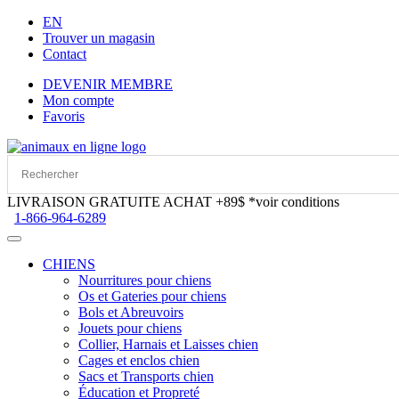
EN
Trouver un magasin
Contact
DEVENIR MEMBRE
Mon compte
Favoris
Aller
Aller
à
au
la
contenu
navigation
LIVRAISON GRATUITE ACHAT +89$
*voir conditions
1-866-964-6289
CHIENS
Nourritures pour chiens
Os et Gateries pour chiens
Bols et Abreuvoirs
Jouets pour chiens
Collier, Harnais et Laisses chien
Cages et enclos chien
Sacs et Transports chien
Éducation et Propreté