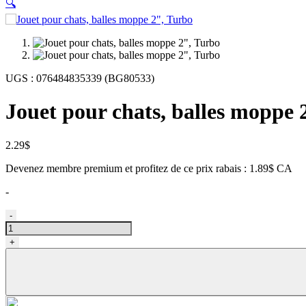
🔍
UGS :
076484835339 (BG80533)
Jouet pour chats, balles moppe 
2.29
$
Devenez membre premium et profitez de ce prix rabais : 1.89$ CA
-
quantité
-
de
Jouet
+
pour
chats,
balles
moppe
2",