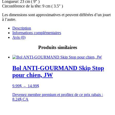
Longueur: 23 cm ( 9″ )
Circonférence de la tête: 9 cm ( 3.5″ )
Les dimensions sont approximatives et peuvent différées d’un jouet
à l’autre.
Description
Informations complémentaires
Avis (0)
Produits similaires
Bol ANTI-GOURMAND Skip Stop
pour chien, JW
Plage
9.99
$
–
14.99
$
de
Devenez membre premium et profitez de ce prix rabais :
prix :
8.24$ CA
9.99$
à
14.99$