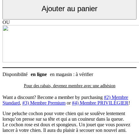
chiens,
Ajouter au panier
cochon
Squish
&
OU
Squeak
Spot
Disponibilité
en ligne
en magasin : à vérifier
Pour des rabais, devenez membre avec
une adhésion
Want a discount? Become a member by purchasing
#2) Membre
Standard
,
#3) Membre Premium
or
#4) Membre PRIVILÉGIER
!
Une peluche cochon pour votre chien qui se soulève lentement
lorsqu’on presse sur sa tête et qui a un couineur dans la queue.
Le cochon rose est doux et spongieux. Un jouet que vous pouvez
lancer à votre chien. Il aura du plaisir à secouer son nouvel ami.