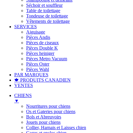
Séchoir et souffleur
Table de toilettage
Tondeuse de toilettage
Vêtements de toilettage
SERVICES
Aiguisage
Pièces Andis
Pièces de ciseaux
Pièces Double K
Pièces heiniger
Pièces Metro Vacuum
Pièces Oster
Pièces Wahl
PAR MARQUES
🍁 PRODUITS CANADIEN
VENTES
CHIENS
▼
Nourritures pour chiens
Os et Gateries pour chiens
Bols et Abreuvoirs
Jouets pour chiens
Collier, Harnais et Laisses chien
Cages et enclos chien