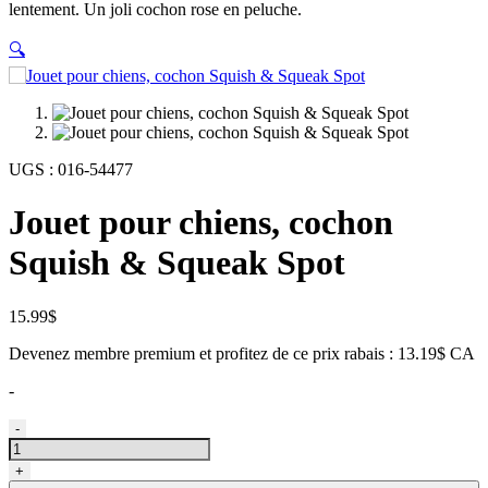
lentement. Un joli cochon rose en peluche.
🔍
UGS :
016-54477
Jouet pour chiens, cochon
Squish & Squeak Spot
15.99
$
Devenez membre premium et profitez de ce prix rabais : 13.19$ CA
-
quantité
-
de
Jouet
+
pour