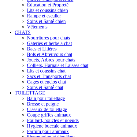
Éducation et Propreté
Lits et coussins chien
Rampe et escalier
Soins et Santé chien
Vêtements
CHATS
Nourritures pour chats
Gateries et herbe a chat
Bacs et Litières
Bols et Abreuvoirs chat
Jouets, Arbres pour chats
Colliers, Harnais et Laisses chat
Lits et coussins chat
Sacs et Transports chat
Cages et enclos chat
Soins et Santé chat
TOILETTAGE
Bain pour toilettage
Brosse et peigne
Ciseaux de toilettage
Coupe griffes animaux
Foulard, boucles et noeuds
Hygiene buccale animaux
Parfum pour animaux
Shampooing et démêlant