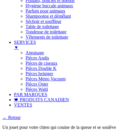
Foulard, boucles et noeuds
Hygiene buccale animaux
Parfum pour animaux
Shampooing et démêlant
Séchoir et souffleur
Table de toilettage
Tondeuse de toilettage
Vêtements de toilettage
SERVICES
▼
Aiguisage
Pièces Andis
Pièces de ciseaux
Pièces Double K
Pièces heiniger
Pièces Metro Vacuum
Pièces Oster
Pièces Wahl
PAR MARQUES
🍁 PRODUITS CANADIEN
VENTES
← Retour
Un jouet pour votre chien qui couine de la queue et se soulève