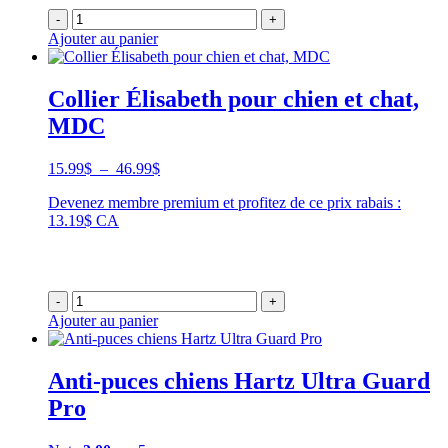
-
+
Ajouter au panier
Collier Élisabeth pour chien et chat,
MDC
Plage
15.99
$
–
46.99
$
de
Devenez membre premium et profitez de ce prix rabais :
prix :
13.19$ CA
15.99$
à
46.99$
-
+
Ajouter au panier
Anti-puces chiens Hartz Ultra Guard
Pro