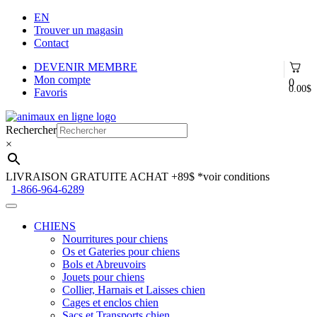
EN
Trouver un magasin
Contact
DEVENIR MEMBRE
Mon compte
0
0.00
$
Favoris
Aller
Aller
à
au
Rechercher
la
contenu
×
navigation
LIVRAISON GRATUITE ACHAT +89$
*voir conditions
1-866-964-6289
CHIENS
Nourritures pour chiens
Os et Gateries pour chiens
Bols et Abreuvoirs
Jouets pour chiens
Collier, Harnais et Laisses chien
Cages et enclos chien
Sacs et Transports chien