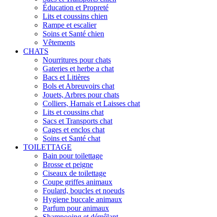
Éducation et Propreté
Lits et coussins chien
Rampe et escalier
Soins et Santé chien
Vêtements
CHATS
Nourritures pour chats
Gateries et herbe a chat
Bacs et Litières
Bols et Abreuvoirs chat
Jouets, Arbres pour chats
Colliers, Harnais et Laisses chat
Lits et coussins chat
Sacs et Transports chat
Cages et enclos chat
Soins et Santé chat
TOILETTAGE
Bain pour toilettage
Brosse et peigne
Ciseaux de toilettage
Coupe griffes animaux
Foulard, boucles et noeuds
Hygiene buccale animaux
Parfum pour animaux
Shampooing et démêlant