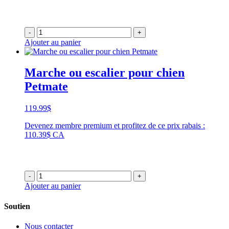
à
25.99$
-
+
Ajouter au panier
Marche ou escalier pour chien
Petmate
119.99
$
Devenez membre premium et profitez de ce prix rabais :
110.39$ CA
-
+
Ajouter au panier
Soutien
Nous contacter