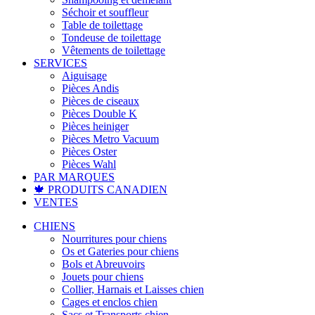
Séchoir et souffleur
Table de toilettage
Tondeuse de toilettage
Vêtements de toilettage
SERVICES
Aiguisage
Pièces Andis
Pièces de ciseaux
Pièces Double K
Pièces heiniger
Pièces Metro Vacuum
Pièces Oster
Pièces Wahl
PAR MARQUES
🍁 PRODUITS CANADIEN
VENTES
CHIENS
Nourritures pour chiens
Os et Gateries pour chiens
Bols et Abreuvoirs
Jouets pour chiens
Collier, Harnais et Laisses chien
Cages et enclos chien
Sacs et Transports chien