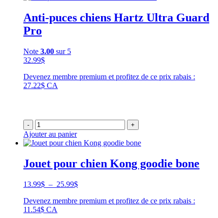
Anti-puces chiens Hartz Ultra Guard
Pro
Note
3.00
sur 5
32.99
$
Devenez membre premium et profitez de ce prix rabais :
27.22$ CA
-
+
Ajouter au panier
Jouet pour chien Kong goodie bone
Plage
13.99
$
–
25.99
$
de
Devenez membre premium et profitez de ce prix rabais :
prix :
11.54$ CA
13.99$