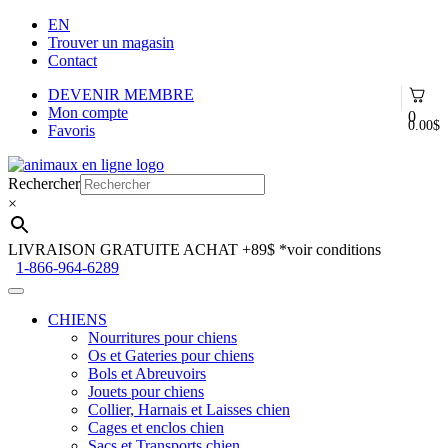
EN
Trouver un magasin
Contact
DEVENIR MEMBRE
Mon compte
0
0.00
$
Favoris
Aller
Aller
à
au
Rechercher
la
contenu
×
navigation
LIVRAISON GRATUITE ACHAT +89$
*voir conditions
1-866-964-6289
CHIENS
Nourritures pour chiens
Os et Gateries pour chiens
Bols et Abreuvoirs
Jouets pour chiens
Collier, Harnais et Laisses chien
Cages et enclos chien
Sacs et Transports chien