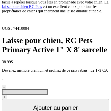
facile à repérer lorsque vous êtes en promenade avec votre chien. La
laisse pour chien RC Pets
est un excellent choix pour tous les
propriétaires de chiens qui cherchent une laisse durable et fiable.
UGS :
74410084
Laisse pour chien, RC Pets
Primary Active 1" X 8' sarcelle
38.99
$
Devenez membre premium et profitez de ce prix rabais : 32.17$ CA
-
quantité
-
de
Laisse
+
pour
chien,
Ajouter au panier
RC