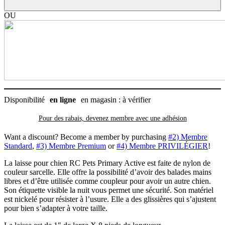
Pets
Primary
OU
Active
1"
X
8'
sarcelle
Disponibilité
en ligne
en magasin : à vérifier
Pour des rabais, devenez membre avec
une adhésion
Want a discount? Become a member by purchasing
#2) Membre
Standard
,
#3) Membre Premium
or
#4) Membre PRIVILÉGIER
!
La laisse pour chien RC Pets Primary Active est faite de nylon de
couleur sarcelle. Elle offre la possibilité d’avoir des balades mains
libres et d’être utilisée comme coupleur pour avoir un autre chien.
Son étiquette visible la nuit vous permet une sécurité. Son matériel
est nickelé pour résister à l’usure. Elle a des glissières qui s’ajustent
pour bien s’adapter à votre taille.