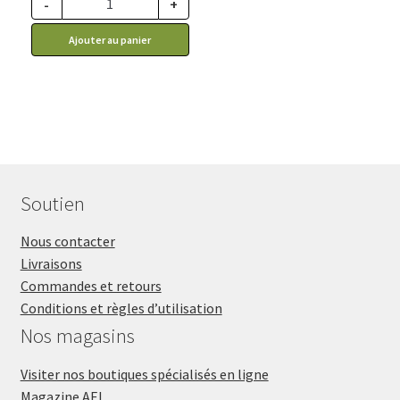
-
+
ce prix rabais : 1.31$ CA
Ajouter au panier
Soutien
Nous contacter
Livraisons
Commandes et retours
Conditions et règles d’utilisation
Nos magasins
Visiter nos boutiques spécialisés en ligne
Magazine AEL