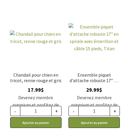
Chandail pour chien en
Ensemble piquet
tricot, renne rouge et gris
d'attache robuste 17" en
spirale avec émerillon et
17.99
$
29.99
$
câble 15 pieds, Titan
Devenez membre
Devenez membre
premium et profitez de
premium et profitez de
-
+
-
+
ce prix rabais : 14.84$ CA
ce prix rabais : 24.74$ CA
Ajouter au panier
Ajouter au panier