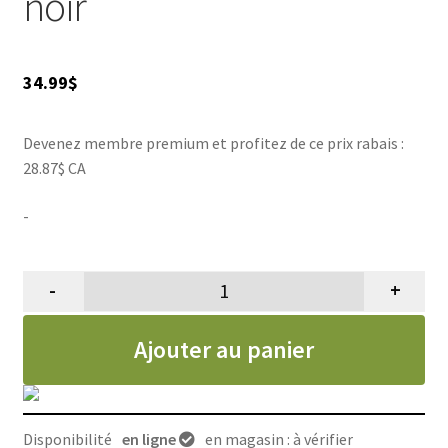
noir
34.99
$
Devenez membre premium et profitez de ce prix rabais :
28.87$ CA
-
-
+
quantité de Laisse pour chien et 
Ajouter au panier
Disponibilité
en ligne
en magasin : à vérifier