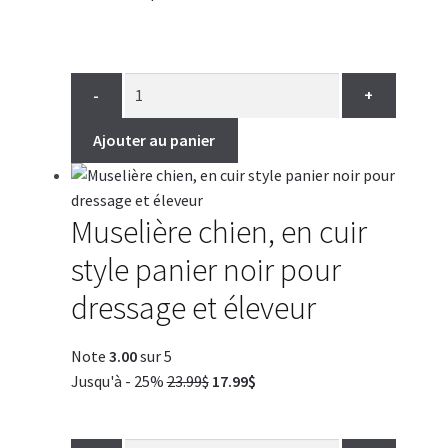
-
+
Ajouter au panier
Muselière chien, en cuir
style panier noir pour
dressage et éleveur
Note
3.00
sur 5
Le
Le
Jusqu'à - 25%
23.99
$
17.99
$
prix
prix
initial
actuel