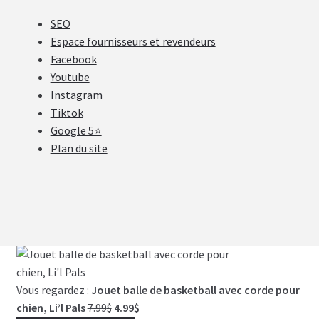
SEO
Espace fournisseurs et revendeurs
Facebook
Youtube
Instagram
Tiktok
Google 5⭐
Plan du site
Vous regardez :
Jouet balle de basketball avec corde pour
Le
Le
chien, Li’l Pals
7.99
$
4.99
$