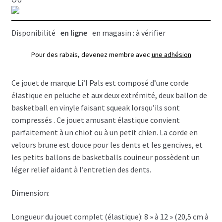
chien,
Li'l
Disponibilité
en ligne
en magasin : à vérifier
Pals
Pour des rabais, devenez membre avec
une adhésion
Ce jouet de marque Li’l Pals est composé d’une corde
élastique en peluche et aux deux extrémité, deux ballon de
basketball en vinyle faisant squeak lorsqu’ils sont
compressés . Ce jouet amusant élastique convient
parfaitement à un chiot ou à un petit chien. La corde en
velours brune est douce pour les dents et les gencives, et
les petits ballons de basketballs couineur possèdent un
léger relief aidant à l’entretien des dents.
Dimension:
Longueur du jouet complet (élastique): 8 » à 12 » (20,5 cm à