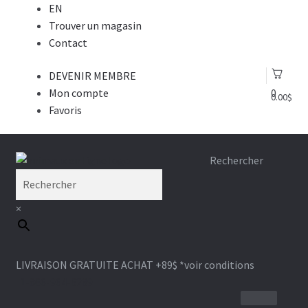
EN
Trouver un magasin
Contact
DEVENIR MEMBRE
Mon compte
0
0.00
$
Favoris
Aller
Aller
Rechercher
à
au
la
contenu
×
navigation
LIVRAISON GRATUITE ACHAT +89$
*voir conditions
1-866-964-6289