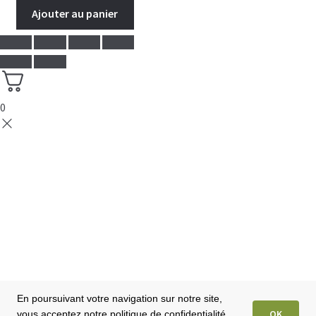
prix
prix
Ajouter au panier
initial
actuel
était :
est :
7.99$.
4.99$.
0
En poursuivant votre navigation sur notre site,
OK
vous acceptez notre politique de confidentialité