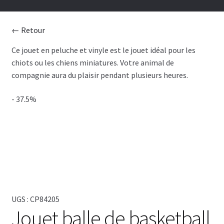
CHIENS
← Retour
CHATS
Ce jouet en peluche et vinyle est le jouet idéal pour les
chiots ou les chiens miniatures. Votre animal de
TOILETTAGE
compagnie aura du plaisir pendant plusieurs heures.
SERVICES
- 37.5%
PAR MARQUES
🍁 PRODUITS CANADIEN
VENTES
UGS :
CP84205
Jouet balle de basketball