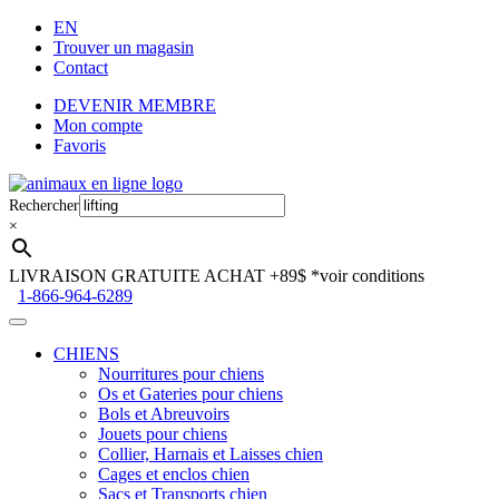
EN
Trouver un magasin
Contact
DEVENIR MEMBRE
Mon compte
Favoris
Aller
Aller
à
au
Rechercher
la
contenu
×
navigation
LIVRAISON GRATUITE ACHAT +89$
*voir conditions
1-866-964-6289
CHIENS
Nourritures pour chiens
Os et Gateries pour chiens
Bols et Abreuvoirs
Jouets pour chiens
Collier, Harnais et Laisses chien
Cages et enclos chien
Sacs et Transports chien