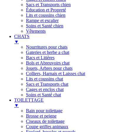
Sacs et Transports chien
Éducation et Propreté
Lits et coussins chien
Rampe et escalier
Soins et Santé chien
Vêtements
CHATS
▼
Nourritures pour chats
Gateries et herbe a chat
Bacs et Litières
Bols et Abreuvoirs chat
Jouets, Arbres pour chats
Colliers, Harnais et Laisses chat
Lits et coussins chat
Sacs et Transports chat
Cages et enclos chat
Soins et Santé chat
TOILETTAGE
▼
Bain pour toilettage
Brosse et peigne
Ciseaux de toilettage
Coupe griffes animaux
Foulard, boucles et noeuds