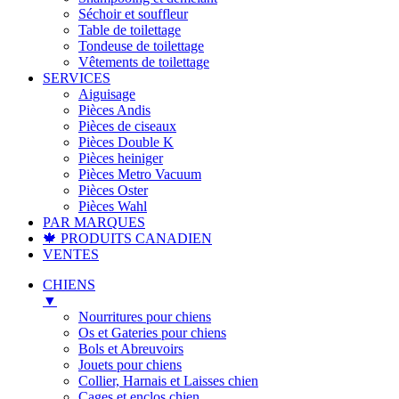
Séchoir et souffleur
Table de toilettage
Tondeuse de toilettage
Vêtements de toilettage
SERVICES
Aiguisage
Pièces Andis
Pièces de ciseaux
Pièces Double K
Pièces heiniger
Pièces Metro Vacuum
Pièces Oster
Pièces Wahl
PAR MARQUES
🍁 PRODUITS CANADIEN
VENTES
CHIENS
▼
Nourritures pour chiens
Os et Gateries pour chiens
Bols et Abreuvoirs
Jouets pour chiens
Collier, Harnais et Laisses chien
Cages et enclos chien