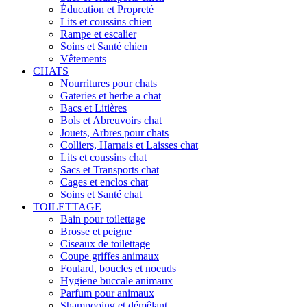
Éducation et Propreté
Lits et coussins chien
Rampe et escalier
Soins et Santé chien
Vêtements
CHATS
Nourritures pour chats
Gateries et herbe a chat
Bacs et Litières
Bols et Abreuvoirs chat
Jouets, Arbres pour chats
Colliers, Harnais et Laisses chat
Lits et coussins chat
Sacs et Transports chat
Cages et enclos chat
Soins et Santé chat
TOILETTAGE
Bain pour toilettage
Brosse et peigne
Ciseaux de toilettage
Coupe griffes animaux
Foulard, boucles et noeuds
Hygiene buccale animaux
Parfum pour animaux
Shampooing et démêlant