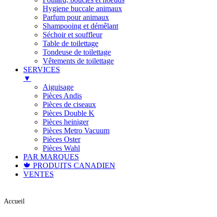
Hygiene buccale animaux
Parfum pour animaux
Shampooing et démêlant
Séchoir et souffleur
Table de toilettage
Tondeuse de toilettage
Vêtements de toilettage
SERVICES
▼
Aiguisage
Pièces Andis
Pièces de ciseaux
Pièces Double K
Pièces heiniger
Pièces Metro Vacuum
Pièces Oster
Pièces Wahl
PAR MARQUES
🍁 PRODUITS CANADIEN
VENTES
Accueil