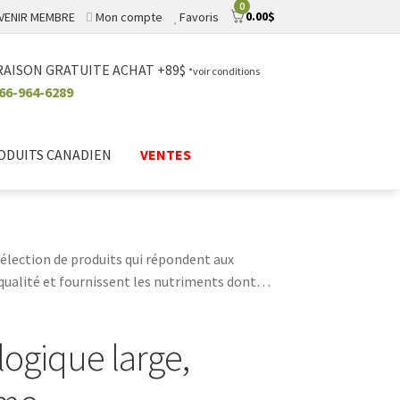
0
0.00
$
VENIR MEMBRE
Mon compte
Favoris
RAISON GRATUITE ACHAT +89$
*voir conditions
66-964-6289
ODUITS CANADIEN
VENTES
sélection de produits qui répondent aux
 qualité et fournissent les nutriments dont
hats, de lits et d'autres produits pour garder
logique large,