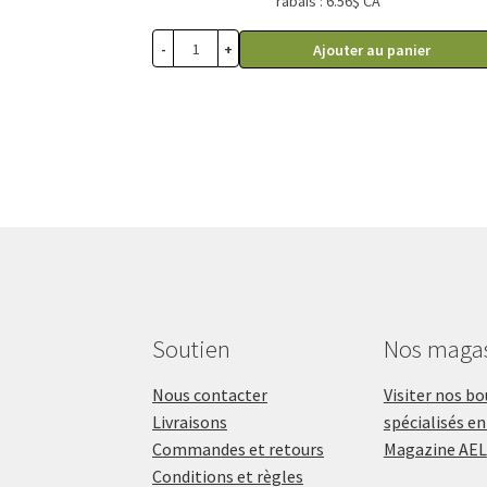
rabais : 6.56$ CA
-
+
Ajouter au panier
Soutien
Nos maga
Nous contacter
Visiter nos b
Livraisons
spécialisés en
Commandes et retours
Magazine AEL
Conditions et règles