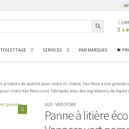
DE
LIV
1-8
TOILETTAGE
SERVICES
PAR MARQUES
🍁 PR
e produits de qualité pour chats et chiens. Van Ness a une grande 
 pour chats Van Ness sont fabriqués avec des ingrédients de haute
 bonne santé. Van Ness offre également une variété de jouets pour c
UGS :
VNECP200
Panne à litière éco
que de confiance pour vos animaux de compagnie.
🔍