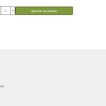
69.99$
à
+
Ajouter au panier
98.99$
eau