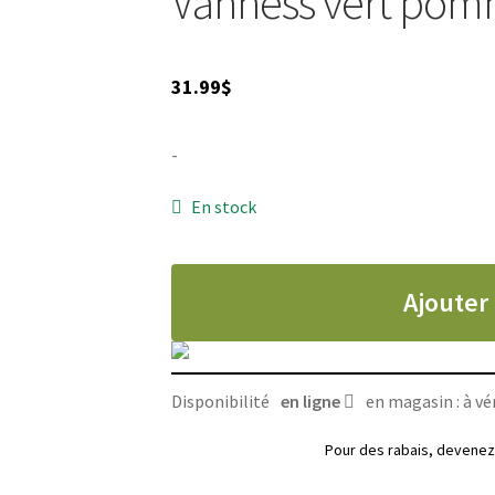
Vanness vert po
31.99
$
-
En stock
Ajouter
Disponibilité
en ligne
en magasin : à vér
Pour des rabais, deven