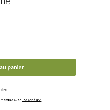
mme
 au panier
ifier
ez membre avec
une adhésion