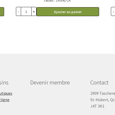
rabais : 14.84$ CA
-
+
-
Ajouter au panier
sins
Devenir membre
Contact
outiques
2909 Tascher
 ligne
St-Hubert, Qc
J4T 3K1