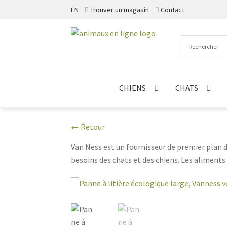
EN
Trouver un magasin
Contact
Aller
Aller
à
au
la
contenu
navigation
CHIENS
CHATS
← Retour
Van Ness est un fournisseur de premier plan d
besoins des chats et des chiens. Les aliments
les chats ont besoin pour rester actifs et en
votre chat heureux et en sécurité. Van Ness offre également une variété de jouets pour chiens, de lits et d'autres produits pour assurer le bonheur et la
sécurité de votre chien.
Van Ness
est une mar