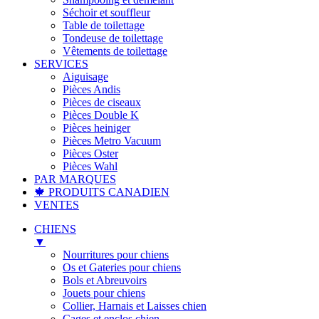
Séchoir et souffleur
Table de toilettage
Tondeuse de toilettage
Vêtements de toilettage
SERVICES
Aiguisage
Pièces Andis
Pièces de ciseaux
Pièces Double K
Pièces heiniger
Pièces Metro Vacuum
Pièces Oster
Pièces Wahl
PAR MARQUES
🍁 PRODUITS CANADIEN
VENTES
CHIENS
▼
Nourritures pour chiens
Os et Gateries pour chiens
Bols et Abreuvoirs
Jouets pour chiens
Collier, Harnais et Laisses chien
Cages et enclos chien