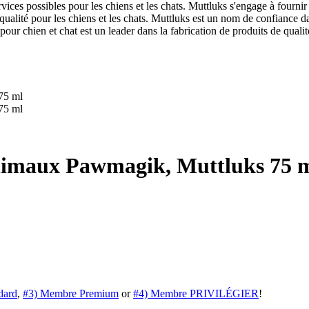
vices possibles pour les chiens et les chats. Muttluks s'engage à fournir 
e qualité pour les chiens et les chats. Muttluks est un nom de confiance 
 pour chien et chat est un leader dans la fabrication de produits de qual
animaux Pawmagik, Muttluks 75 
dard
,
#3) Membre Premium
or
#4) Membre PRIVILÉGIER
!