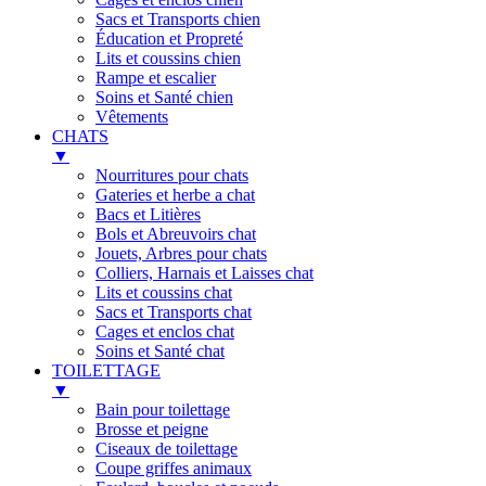
Sacs et Transports chien
Éducation et Propreté
Lits et coussins chien
Rampe et escalier
Soins et Santé chien
Vêtements
CHATS
▼
Nourritures pour chats
Gateries et herbe a chat
Bacs et Litières
Bols et Abreuvoirs chat
Jouets, Arbres pour chats
Colliers, Harnais et Laisses chat
Lits et coussins chat
Sacs et Transports chat
Cages et enclos chat
Soins et Santé chat
TOILETTAGE
▼
Bain pour toilettage
Brosse et peigne
Ciseaux de toilettage
Coupe griffes animaux