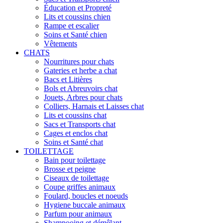
Éducation et Propreté
Lits et coussins chien
Rampe et escalier
Soins et Santé chien
Vêtements
CHATS
Nourritures pour chats
Gateries et herbe a chat
Bacs et Litières
Bols et Abreuvoirs chat
Jouets, Arbres pour chats
Colliers, Harnais et Laisses chat
Lits et coussins chat
Sacs et Transports chat
Cages et enclos chat
Soins et Santé chat
TOILETTAGE
Bain pour toilettage
Brosse et peigne
Ciseaux de toilettage
Coupe griffes animaux
Foulard, boucles et noeuds
Hygiene buccale animaux
Parfum pour animaux
Shampooing et démêlant