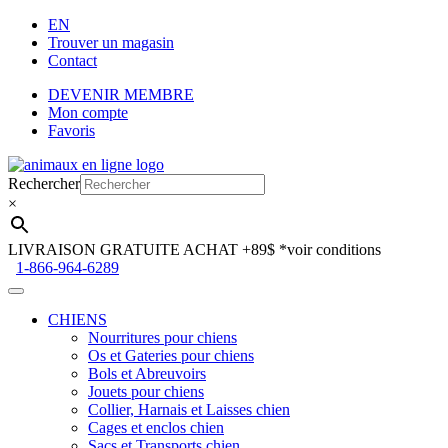
EN
Trouver un magasin
Contact
DEVENIR MEMBRE
Mon compte
Favoris
Aller
Aller
à
au
Rechercher
la
contenu
×
navigation
LIVRAISON GRATUITE ACHAT +89$
*voir conditions
1-866-964-6289
CHIENS
Nourritures pour chiens
Os et Gateries pour chiens
Bols et Abreuvoirs
Jouets pour chiens
Collier, Harnais et Laisses chien
Cages et enclos chien
Sacs et Transports chien