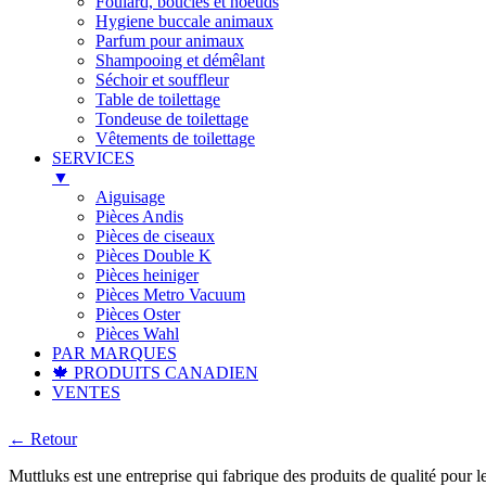
Foulard, boucles et noeuds
Hygiene buccale animaux
Parfum pour animaux
Shampooing et démêlant
Séchoir et souffleur
Table de toilettage
Tondeuse de toilettage
Vêtements de toilettage
SERVICES
▼
Aiguisage
Pièces Andis
Pièces de ciseaux
Pièces Double K
Pièces heiniger
Pièces Metro Vacuum
Pièces Oster
Pièces Wahl
PAR MARQUES
🍁 PRODUITS CANADIEN
VENTES
← Retour
Muttluks est une entreprise qui fabrique des produits de qualité pour le