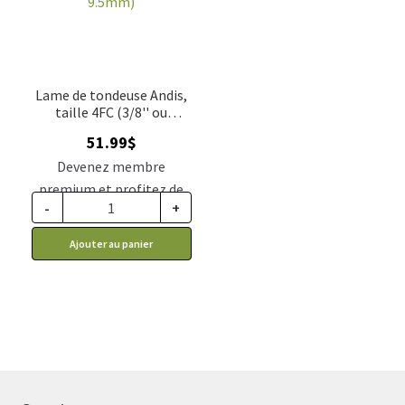
Lame de tondeuse Andis,
taille 4FC (3/8'' ou
9.5mm)
51.99
$
Devenez membre
premium et profitez de
-
+
ce prix rabais : 42.89$ CA
Ajouter au panier