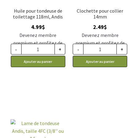
Huile pour tondeuse de
Clochette pour collier
toilettage 118ml, Andis
14mm
4.99
$
2.49
$
Devenez membre
Devenez membre
premium et profitez de
premium et profitez de
-
+
-
+
ce prix rabais : 4.12$ CA
ce prix rabais : 2.05$ CA
Ajouter au panier
Ajouter au panier