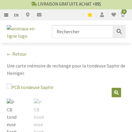
LIVRAISON GRATUITE ACHAT +89$
0
EN
CHIENS
Aller
Aller
▼
à
au
la
contenu
CHATS
▼
navigation
← Retour
TOILETTAGE
▼
Une carte mémoire de rechange pour la tondeuse Saphir de
Heiniger.
SERVICES
▼
PAR MARQUES
🔍
🍁 PRODUITS CANADIEN
VENTES