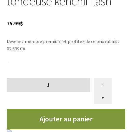
tondeuse kenchii flash
75.99
$
Devenez membre premium et profitez de ce prix rabais :
62.69$ CA
-
quantité
-
de
ENSEMBLE
+
PEIGNE
FLASH5
Ajouter au panier
KENCHII