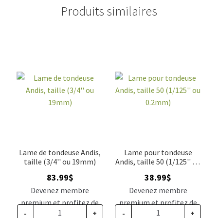
Produits similaires
Lame de tondeuse Andis,
Lame pour tondeuse
taille (3/4'' ou 19mm)
Andis, taille 50 (1/125'' ou
0.2mm)
83.99
$
38.99
$
Devenez membre
Devenez membre
premium et profitez de
premium et profitez de
-
+
-
+
ce prix rabais : 69.29$ CA
ce prix rabais : 32.17$ CA