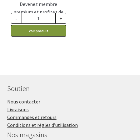
Devenez membre
premium et profitez de
-
+
ce prix rabais : 32.17$ CA
Voir produit
Soutien
Nous contacter
Livraisons
Commandes et retours
Conditions et règles d’utilisation
Nos magasins